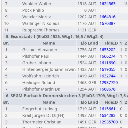
7
Winkler Walter
1518
AUT
1624563
½
8
Pock Philip
0
AUT
9
Weixler Moritz
1202
AUT
1664816
10
Wallinger Nikolaus
1176
AUT
1670387
11
Rupprecht Thomas
1131
GER
5. Eisenstadt 1 (EloDS:1525, Wtg1: 16,5 / Wtg2: 4)
Br.
Name
Elo
Land
FideID
1
2
1
Gschiel Alexander
1756
AUT
1653202
1
0
2
Pilshofer Paul
1444
AUT
1666274
1
1
3
Gruber Johann
1524
AUT
1611690
1
0
4
Hintenberger Johann Erwin
1433
AUT
1619055
1
0
5
Wolfsohn Heinrich
1419
AUT
1632744
1
1
6
Heilinger Roland
1468
GER
12937720
7
Pilshofer Martin Dr.
1254
AUT
1668676
6. SPGM Purbach-Donnerskirchen 3 (EloDS:1709, Wtg1: 7,5 /
Br.
Name
Elo
Land
FideID
1
2
1
Fingerhut Ludwig
1719
AUT
1615661
0
2
Krail Jürgen DI DI(FH)
1493
AUT
1634283
0
0
3
Thormeier Christian
1491
GER
12935700
0