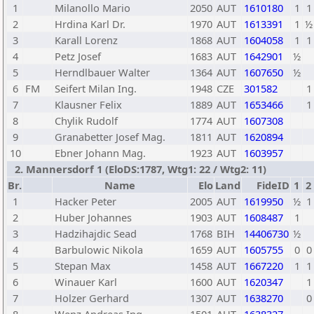
1
Milanollo Mario
2050
AUT
1610180
1
1
2
Hrdina Karl Dr.
1970
AUT
1613391
1
½
3
Karall Lorenz
1868
AUT
1604058
1
1
4
Petz Josef
1683
AUT
1642901
½
5
Herndlbauer Walter
1364
AUT
1607650
½
6
FM
Seifert Milan Ing.
1948
CZE
301582
1
7
Klausner Felix
1889
AUT
1653466
1
8
Chylik Rudolf
1774
AUT
1607308
9
Granabetter Josef Mag.
1811
AUT
1620894
10
Ebner Johann Mag.
1923
AUT
1603957
2. Mannersdorf 1 (EloDS:1787, Wtg1: 22 / Wtg2: 11)
Br.
Name
Elo
Land
FideID
1
2
1
Hacker Peter
2005
AUT
1619950
½
1
2
Huber Johannes
1903
AUT
1608487
1
3
Hadzihajdic Sead
1768
BIH
14406730
½
4
Barbulowic Nikola
1659
AUT
1605755
0
0
5
Stepan Max
1458
AUT
1667220
1
1
6
Winauer Karl
1600
AUT
1620347
1
7
Holzer Gerhard
1307
AUT
1638270
0