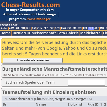
Logged on: Gast
Arabic
ARM
AZE
BIH
BUL
CAT
CHN
CRO
CZE
DEN
ENG
ESP
FAI
FIN
FRA
GER
GRE
INA
I
Home
TurnierDB
Meisterschaft
Foto-Galerie
Meldekartei
El
Hinweis: Um die Serverbelastung durch das tägliche D
Seiten und mehr) von Google, Yahoo und Co zu reduz
bereits seit 5 Tagen beendet sind die Links erst dur
Burgenländische Mannschaftsmeisterschaft 
Die Seite wurde zuletzt aktualisiert am 08.03.2020 17:59:09, Ersteller/L
Suche nach Spieler oder Team
Teamaufstellung mit Einzelergebnissen
1. Sauerbrunn 1 (EloDS:1956, Wtg1: 34,5 / Wtg2: 16)
Br.
Name
Elo
Land
FideID
1
2