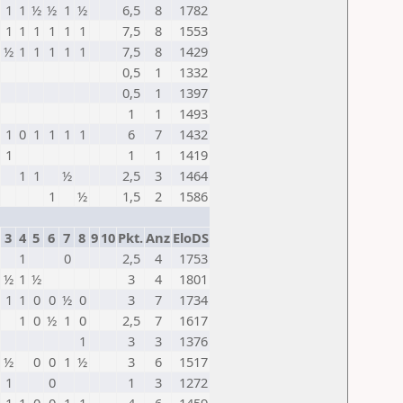
1
1
½
½
1
½
6,5
8
1782
1
1
1
1
1
1
7,5
8
1553
½
1
1
1
1
1
7,5
8
1429
0,5
1
1332
0,5
1
1397
1
1
1493
1
0
1
1
1
1
6
7
1432
1
1
1
1419
1
1
½
2,5
3
1464
1
½
1,5
2
1586
3
4
5
6
7
8
9
10
Pkt.
Anz
EloDS
1
0
2,5
4
1753
½
1
½
3
4
1801
1
1
0
0
½
0
3
7
1734
1
0
½
1
0
2,5
7
1617
1
3
3
1376
½
0
0
1
½
3
6
1517
1
0
1
3
1272