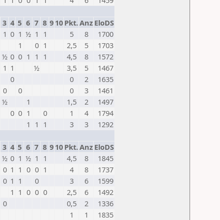
1
1
0
0
1
1
4
6
1459
3
4
5
6
7
8
9
10
Pkt.
Anz
EloDS
1
0
1
½
1
1
5
8
1700
1
0
1
2,5
5
1703
½
0
0
1
1
1
4,5
8
1572
1
1
½
3,5
5
1467
0
0
2
1635
0
0
0
3
1461
½
1
1,5
2
1497
0
0
1
0
1
4
1794
1
1
1
3
3
1292
3
4
5
6
7
8
9
10
Pkt.
Anz
EloDS
½
0
1
½
1
1
4,5
8
1845
0
1
1
0
0
1
4
8
1737
0
1
1
0
3
6
1599
1
1
0
0
0
2,5
6
1492
0
0,5
2
1336
1
1
1835