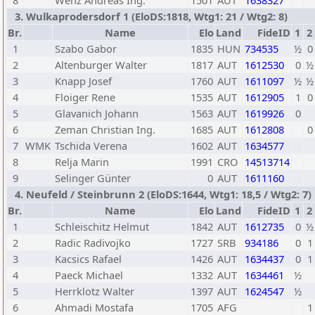
8
Wenz Andreas Ing.
1501
AUT
1638327
3. Wulkaprodersdorf 1 (EloDS:1818, Wtg1: 21 / Wtg2: 8)
Br.
Name
Elo
Land
FideID
1
2
1
Szabo Gabor
1835
HUN
734535
½
0
2
Altenburger Walter
1817
AUT
1612530
0
½
3
Knapp Josef
1760
AUT
1611097
½
½
4
Floiger Rene
1535
AUT
1612905
1
0
5
Glavanich Johann
1563
AUT
1619926
0
6
Zeman Christian Ing.
1685
AUT
1612808
0
7
WMK
Tschida Verena
1602
AUT
1634577
8
Relja Marin
1991
CRO
14513714
9
Selinger Günter
0
AUT
1611160
4. Neufeld / Steinbrunn 2 (EloDS:1644, Wtg1: 18,5 / Wtg2: 7)
Br.
Name
Elo
Land
FideID
1
2
1
Schleischitz Helmut
1842
AUT
1612735
0
½
2
Radic Radivojko
1727
SRB
934186
0
1
3
Kacsics Rafael
1426
AUT
1634437
0
1
4
Paeck Michael
1332
AUT
1634461
½
5
Herrklotz Walter
1397
AUT
1624547
½
6
Ahmadi Mostafa
1705
AFG
1