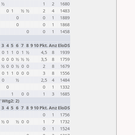
½
1
2
1680
0
1
½
½
2
4
1483
0
0
1
1889
0
0
1
1868
0
0
1
1458
3
4
5
6
7
8
9
10
Pkt.
Anz
EloDS
0
1
1
0
1
½
4,5
8
1939
0
0
0
½
½
½
3,5
8
1759
½
0
0
½
0
0
2
8
1679
0
1
1
0
0
0
3
8
1556
0
½
2,5
4
1484
0
0
1
1332
1
0
0
1
3
1685
 Wtg2: 2)
3
4
5
6
7
8
9
10
Pkt.
Anz
EloDS
0
1
1756
½
0
½
0
0
1
7
1732
0
1
1524