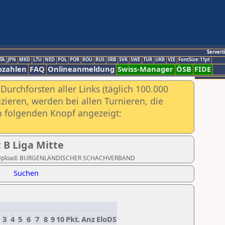
Servert
TA
JPN
MKD
LTU
NED
POL
POR
ROU
RUS
SRB
SVK
SWE
TUR
UKR
VIE
FontSize:11pt
ozahlen
FAQ
Onlineanmeldung
Swiss-Manager
ÖSB
FIDE
urchforsten aller Links (täglich 100.000
ieren, werden bei allen Turnieren, die
ch folgenden Knopf angezeigt:
B Liga Mitte
etzter Upload: BURGENLÄNDISCHER SCHACHVERBAND
Suchen
3
4
5
6
7
8
9
10
Pkt.
Anz
EloDS