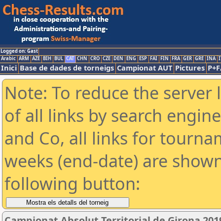
Logged on: Gast
Arabic
ARM
AZE
BIH
BUL
CAT
CHN
CRO
CZE
DEN
ENG
ESP
FAI
FIN
FRA
GER
GRE
INA
I
Inici
Base de dades de torneigs
Campionat AUT
Pictures
P+F
Note: To reduce the server 
of all links by search engin
and Co, all links for tourn
weeks (end-date) are shown 
following button:
Campionat Absolut Territorial de Girona 201