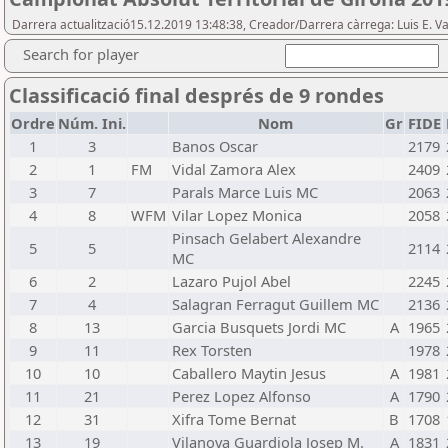
Darrera actualització15.12.2019 13:48:38, Creador/Darrera càrrega: Luis E. Va
Search for player
Classificació final després de 9 rondes
Ordre
Núm. Ini.
Nom
Gr
FIDE
1
3
Banos Oscar
2179
2
1
FM
Vidal Zamora Alex
2409
3
7
Parals Marce Luis MC
2063
4
8
WFM
Vilar Lopez Monica
2058
Pinsach Gelabert Alexandre
5
5
2114
MC
6
2
Lazaro Pujol Abel
2245
7
4
Salagran Ferragut Guillem MC
2136
8
13
Garcia Busquets Jordi MC
A
1965
9
11
Rex Torsten
1978
10
10
Caballero Maytin Jesus
A
1981
11
21
Perez Lopez Alfonso
A
1790
12
31
Xifra Tome Bernat
B
1708
13
19
Vilanova Guardiola Josep M.
A
1831