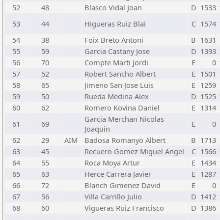
52
48
Blasco Vidal Joan
D
1533
53
44
Higueras Ruiz Blai
C
1574
54
38
Foix Breto Antoni
B
1631
55
59
Garcia Castany Jose
D
1393
56
70
Compte Marti Jordi
E
0
57
52
Robert Sancho Albert
E
1501
58
65
Jimeno San Jose Luis
E
1259
59
50
Rueda Medina Alex
D
1525
60
62
Romero Kovina Daniel
E
1314
Garcia Merchan Nicolas
61
69
E
0
Joaquin
62
29
AIM
Badosa Romanyo Albert
B
1713
63
45
Recuero Gomez Miguel Angel
C
1566
64
55
Roca Moya Artur
E
1434
65
63
Herce Carrera Javier
E
1287
66
72
Blanch Gimenez David
E
0
67
56
Villa Carrillo Julio
D
1412
68
60
Vigueras Ruiz Francisco
D
1386