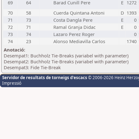
69
64
Barad Cunill Pere
E
1272
70
58
Cuerda Quintana Antoni
D
1393
71
73
Costa Dangla Pere
E
0
72
71
Ramal Granja Didac
E
0
73
74
Lazaro Perez Roger
0
74
23
Alonso Mediavilla Carlos
1740
Anotació:
Desempat1: Buchholz Tie-Breaks (variabel with parameter)
Desempat2: Buchholz Tie-Breaks (variabel with parameter)
Desempat3: Fide Tie-Break
Servidor de resultats de torneigs d'escacs
© 2006-2026 Heinz Herzo
Impressió