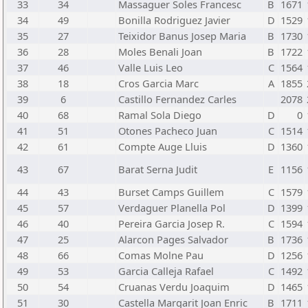
33
34
Massaguer Soles Francesc
B
1671
34
49
Bonilla Rodriguez Javier
D
1529
35
27
Teixidor Banus Josep Maria
B
1730
36
28
Moles Benali Joan
B
1722
37
46
Valle Luis Leo
C
1564
38
18
Cros Garcia Marc
A
1855
39
6
Castillo Fernandez Carles
2078
40
68
Ramal Sola Diego
D
0
41
51
Otones Pacheco Juan
C
1514
42
61
Compte Auge Lluis
D
1360
43
67
Barat Serna Judit
E
1156
44
43
Burset Camps Guillem
C
1579
45
57
Verdaguer Planella Pol
D
1399
46
40
Pereira Garcia Josep R.
C
1594
47
25
Alarcon Pages Salvador
B
1736
48
66
Comas Molne Pau
D
1256
49
53
Garcia Calleja Rafael
C
1492
50
54
Cruanas Verdu Joaquim
D
1465
51
30
Castella Margarit Joan Enric
B
1711