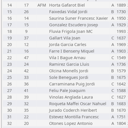
14
17
AFM
Horta Gafarot Biel
A
1889
15
26
Faixedas Vidal Jordi
B
1730
16
14
Saurina Suner Francesc Xavier
A
1950
17
15
Gonzalez Escudero Josep
A
1929
18
9
Fluvia Frigola Joan MC
1993
19
37
Gallart Vila Joan
C
1637
20
12
Jorda Garcia Carles
A
1969
21
16
Farre I Benseny Miquel
A
1903
22
47
Vila I Bague Arnau
C
1549
23
24
Ramirez Garcia Lluis
A
1736
24
42
Olcina Monells Jordi
B
1579
25
33
Sole Benegues Jordi
B
1675
26
36
Carraminana Puig Jordi
C
1642
27
41
Feliu Pale Joaquim
C
1588
28
39
Vinolas Anglada Laura
C
1627
29
32
Roqueta Maffei Oscar Nahuel
B
1683
30
35
Jurado Coderch Heribert
B
1670
31
22
Estevez Montilla Francesc
A
1751
32
20
Otones Lopez Antonio
A
1804