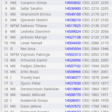
3
NM
Cucancic Sinisa
14503832
CRO
2237
2235
4
MK
Safar Sandro
14536900
CRO
2210
2205
5
MK
Ghersinich Enrico
14540100
CRO
2179
2211
6
NM
Spiranec Noemi
14538210
CRO
2137
2142
7
WFM
Ivekovic Tihana
14517825
CRO
2136
2167
8
MK
Ledinko Zvonimir
14509024
CRO
2123
2056
9
MK
Jerkovic Maroje
14527138
CRO
2120
2139
10
FM
Levar Nenad
14504430
CRO
2086
2119
11
II
Res Ivica
14545934
CRO
2064
1946
12
WFM
Vujnovic Patricija
14502313
CRO
2052
2139
13
MK
Vrhovnik Damir
14526956
CRO
2032
2085
14
MK
Padjen Zdenko
14507102
CRO
1944
2029
15
MK
Zrilic Bozo
14508966
CRO
1901
2001
16
I
Troselj Ivan
14538377
CRO
1878
2049
17
II
Djuric Petar
14537630
CRO
1873
1877
18
MK
Derencinovic Radoslav
14510804
CRO
1864
1907
19
MK
Nastic Milorad
14508770
CRO
1862
1971
20
I
Kvaternik Sinisa
14508451
CRO
1840
1978
21
MK
Dasic Jelena
14537672
CRO
1768
1962
22
IV
Domazet Zvonko
14549107
CRO
1752
1753