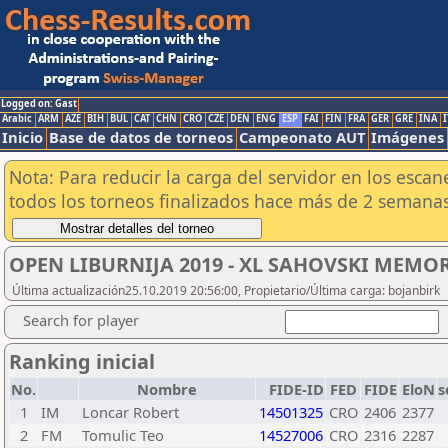
Logged on: Gast
Arabic
ARM
AZE
BIH
BUL
CAT
CHN
CRO
CZE
DEN
ENG
ESP
FAI
FIN
FRA
GER
GRE
INA
I
Inicio
Base de datos de torneos
Campeonato AUT
Imágenes
Nota: Para reducir la carga del servidor en los esc
todos los torneos finalizados hace más de 2 semanas
OPEN LIBURNIJA 2019 - XL SAHOVSKI MEMOR
Última actualización25.10.2019 20:56:00, Propietario/Última carga: bojanbirk
Search for player
Ranking inicial
No.
Nombre
FIDE-ID
FED
FIDE
EloN
s
1
IM
Loncar Robert
14501325
CRO
2406
2377
2
FM
Tomulic Teo
14527006
CRO
2316
2287