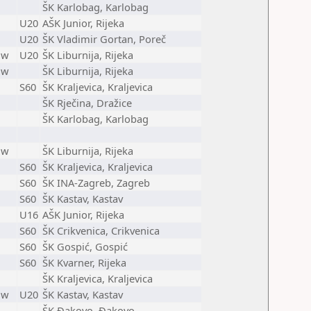
ŠK Karlobag, Karlobag
U20
AŠK Junior, Rijeka
U20
ŠK Vladimir Gortan, Poreč
w
U20
ŠK Liburnija, Rijeka
w
ŠK Liburnija, Rijeka
S60
ŠK Kraljevica, Kraljevica
ŠK Rječina, Dražice
ŠK Karlobag, Karlobag
w
ŠK Liburnija, Rijeka
S60
ŠK Kraljevica, Kraljevica
S60
ŠK INA-Zagreb, Zagreb
S60
ŠK Kastav, Kastav
U16
AŠK Junior, Rijeka
S60
ŠK Crikvenica, Crikvenica
S60
ŠK Gospić, Gospić
S60
ŠK Kvarner, Rijeka
ŠK Kraljevica, Kraljevica
w
U20
ŠK Kastav, Kastav
ŠK Đakovo, Đakovo