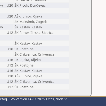
w
U20
ŠK Picok, Đurđevac
U20
AŠK Junior, Rijeka
ŠK Maksimir, Zagreb
w
ŠK Kastav, Kastav
U12
ŠK Rimex Ilirska Bistrica
ŠK Kastav, Kastav
U16
ŠK Postojna
ŠK Crikvenica, Crikvenica
U16
ŠK Rijeka, Rijeka
U12
ŠK Postojna
U16
ŠK Kastav, Kastav
U20
AŠK Junior, Rijeka
U12
ŠK Crikvenica, Crikvenica
U12
ŠK Postojna
erzog
, CMS-Version 14.07.2026 13:23, Node S1