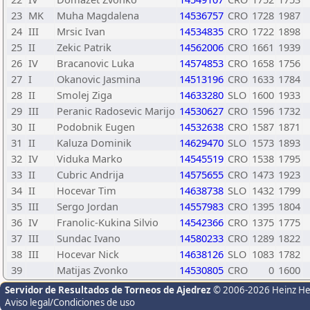
23
MK
Muha Magdalena
14536757
CRO
1728
1987
24
III
Mrsic Ivan
14534835
CRO
1722
1898
25
II
Zekic Patrik
14562006
CRO
1661
1939
26
IV
Bracanovic Luka
14574853
CRO
1658
1756
27
I
Okanovic Jasmina
14513196
CRO
1633
1784
28
II
Smolej Ziga
14633280
SLO
1600
1933
29
III
Peranic Radosevic Marijo
14530627
CRO
1596
1732
30
II
Podobnik Eugen
14532638
CRO
1587
1871
31
II
Kaluza Dominik
14629470
SLO
1573
1893
32
IV
Viduka Marko
14545519
CRO
1538
1795
33
II
Cubric Andrija
14575655
CRO
1473
1923
34
II
Hocevar Tim
14638738
SLO
1432
1799
35
III
Sergo Jordan
14557983
CRO
1395
1804
36
IV
Franolic-Kukina Silvio
14542366
CRO
1375
1775
37
III
Sundac Ivano
14580233
CRO
1289
1822
38
III
Hocevar Nick
14638126
SLO
1083
1782
39
Matijas Zvonko
14530805
CRO
0
1600
Servidor de Resultados de Torneos de Ajedrez
© 2006-2026 Heinz H
Aviso legal/Condiciones de uso