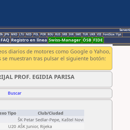
Servert
TA
JPN
MKD
LTU
NED
POL
POR
ROU
RUS
SRB
SVK
SWE
TUR
UKR
VIE
FontSize:11pt
FAQ
Registro en línea
Swiss-Manager
ÖSB
FIDE
aneos diarios de motores como Google o Yahoo,
 se muestran tras pulsar el siguiente botón:
IJAL PROF. EGIDIA PARISA
Buscar
exo
Tipo
Club/Ciudad
ŠK Petar Sedlar-Pepe, Kaštel Novi
U20
AŠK Junior, Rijeka