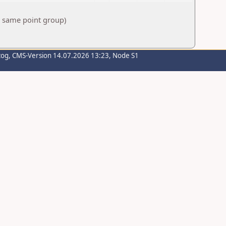
e same point group)
zog
, CMS-Version 14.07.2026 13:23, Node S1