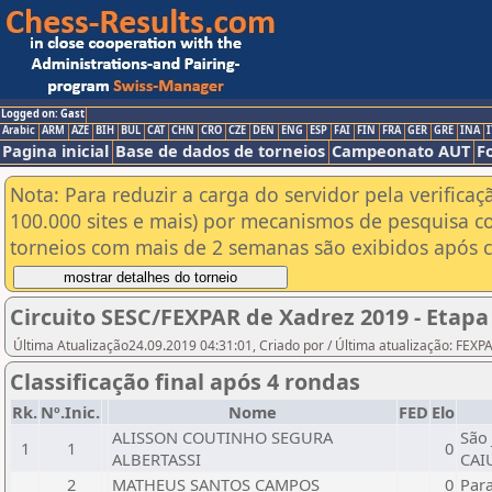
Logged on: Gast
Arabic
ARM
AZE
BIH
BUL
CAT
CHN
CRO
CZE
DEN
ENG
ESP
FAI
FIN
FRA
GER
GRE
INA
I
Pagina inicial
Base de dados de torneios
Campeonato AUT
F
Nota: Para reduzir a carga do servidor pela verificaç
100.000 sites e mais) por mecanismos de pesquisa c
torneios com mais de 2 semanas são exibidos após cl
Circuito SESC/FEXPAR de Xadrez 2019 - Etapa
Última Atualização24.09.2019 04:31:01, Criado por / Última atualização: FEX
Classificação final após 4 rondas
Rk.
Nº.Inic.
Nome
FED
Elo
ALISSON COUTINHO SEGURA
São
1
1
0
ALBERTASSI
CAI
2
MATHEUS SANTOS CAMPOS
0
Par