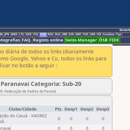
Servert
TA
JPN
MKD
LTU
NED
POL
POR
ROU
RUS
SRB
SVK
SWE
TUR
UKR
VIE
FontSize:11pt
otografias
FAQ.
Registo online
Swiss-Manager
ÖSB
FIDE
ão diária de todos os links (diariamente
omo Google, Yahoo e Co, todos os links para
icar no botão a seguir :
 Paranavai Categoria: Sub-20
PAR- Federação de Xadrez do Paraná
Clube/Cidade
Pts.
Desp1
Desp2
Desp3
 João do Caiuá - XADREZ
0
0
0
0
UÁ
anavaí
0
0
0
0