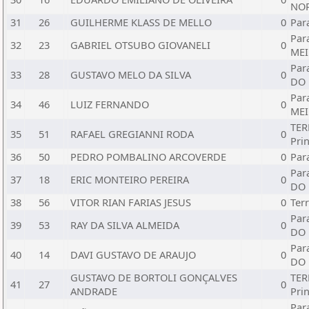
NO
31
26
GUILHERME KLASS DE MELLO
0
Par
Par
32
23
GABRIEL OTSUBO GIOVANELI
0
MEI
Par
33
28
GUSTAVO MELO DA SILVA
0
DO
Par
34
46
LUIZ FERNANDO
0
MEI
TER
35
51
RAFAEL GREGIANNI RODA
0
Pri
36
50
PEDRO POMBALINO ARCOVERDE
0
Par
Par
37
18
ERIC MONTEIRO PEREIRA
0
DO
38
56
VITOR RIAN FARIAS JESUS
0
Ter
Par
39
53
RAY DA SILVA ALMEIDA
0
DO
Par
40
14
DAVI GUSTAVO DE ARAUJO
0
DO
GUSTAVO DE BORTOLI GONÇALVES
TER
41
27
0
ANDRADE
Pri
Par