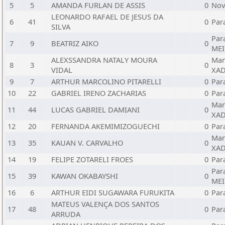
5
5
AMANDA FURLAN DE ASSIS
0
Nov
LEONARDO RAFAEL DE JESUS DA
6
41
0
Para
SILVA
Par
7
9
BEATRIZ AIKO
0
MEI
ALEXSSANDRA NATALY MOURA
Man
8
3
0
VIDAL
XAD
9
7
ARTHUR MARCOLINO PITARELLI
0
Par
10
22
GABRIEL IRENO ZACHARIAS
0
Par
Man
11
44
LUCAS GABRIEL DAMIANI
0
XAD
12
20
FERNANDA AKEMIMIZOGUECHI
0
Par
Man
13
35
KAUAN V. CARVALHO
0
XAD
14
19
FELIPE ZOTARELI FROES
0
Par
Par
15
39
KAWAN OKABAYSHI
0
MEI
16
6
ARTHUR EIDI SUGAWARA FURUKITA
0
Par
MATEUS VALENÇA DOS SANTOS
17
48
0
Par
ARRUDA