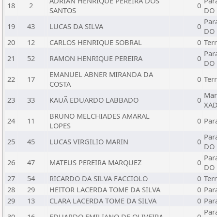
ADRIAN HENRIQUE PEREIRA DOS
Par
18
2
0
SANTOS
DO
Par
19
43
LUCAS DA SILVA
0
DO
20
12
CARLOS HENRIQUE SOBRAL
0
Ter
Par
21
52
RAMON HENRIQUE PEREIRA
0
DO
EMANUEL ABNER MIRANDA DA
22
17
0
Ter
COSTA
Man
23
33
KAUÃ EDUARDO LABBADO
0
XAD
BRUNO MELCHIADES AMARAL
24
11
0
Par
LOPES
Par
25
45
LUCAS VIRGILIO MARIN
0
DO
Par
26
47
MATEUS PEREIRA MARQUEZ
0
DO
27
54
RICARDO DA SILVA FACCIOLO
0
Ter
28
29
HEITOR LACERDA TOME DA SILVA
0
Par
29
13
CLARA LACERDA TOME DA SILVA
0
Par
Par
30
16
EDUARDO EMILIANO DE OLIVEIRA
0