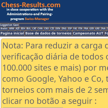
Logged on: Gast
Arabic
ARM
AZE
BIH
BUL
CAT
CHN
CRO
CZE
DEN
ENG
ESP
FAI
FIN
FRA
GER
GRE
INA
I
Pagina inicial
Base de dados de torneios
Campeonato AUT
F
Nota: Para reduzir a carga 
verificação diária de todos 
100.000 sites e mais) por 
como Google, Yahoo e Co, t
torneios com mais de 2 se
clicar no botão a seguir :