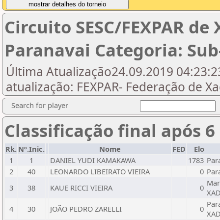
Circuito SESC/FEXPAR de 
Paranavai Categoria: Sub
Última Atualização24.09.2019 04:23:23
atualização: FEXPAR- Federação de X
Search for player
Classificação final após 6
Rk.
Nº.Inic.
Nome
FED
Elo
1
1
DANIEL YUDI KAMAKAWA
1783
Par
2
40
LEONARDO LIBEIRATO VIEIRA
0
Par
Man
3
38
KAUE RICCI VIEIRA
0
XAD
Par
4
30
JOÃO PEDRO ZARELLI
0
XAD