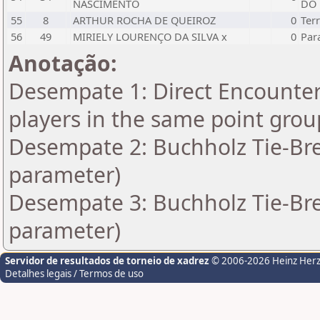
NASCIMENTO
DO
55
8
ARTHUR ROCHA DE QUEIROZ
0
Ter
56
49
MIRIELY LOURENÇO DA SILVA x
0
Par
Anotação:
Desempate 1: Direct Encounter 
players in the same point grou
Desempate 2: Buchholz Tie-Bre
parameter)
Desempate 3: Buchholz Tie-Bre
parameter)
Servidor de resultados de torneio de xadrez
© 2006-2026 Heinz Her
Detalhes legais / Termos de uso