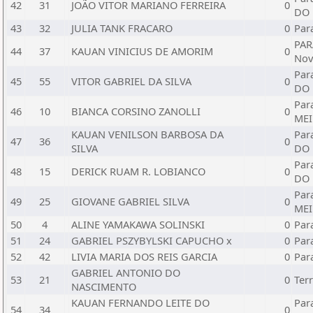
42
31
JOÃO VITOR MARIANO FERREIRA
0
DO
43
32
JULIA TANK FRACARO
0
Par
PAR
44
37
KAUAN VINICIUS DE AMORIM
0
No
Par
45
55
VITOR GABRIEL DA SILVA
0
DO
Par
46
10
BIANCA CORSINO ZANOLLI
0
MEI
KAUAN VENILSON BARBOSA DA
Par
47
36
0
SILVA
DO
Par
48
15
DERICK RUAM R. LOBIANCO
0
DO
Par
49
25
GIOVANE GABRIEL SILVA
0
MEI
50
4
ALINE YAMAKAWA SOLINSKI
0
Par
51
24
GABRIEL PSZYBYLSKI CAPUCHO x
0
Par
52
42
LIVIA MARIA DOS REIS GARCIA
0
Par
GABRIEL ANTONIO DO
53
21
0
Ter
NASCIMENTO
KAUAN FERNANDO LEITE DO
Par
54
34
0