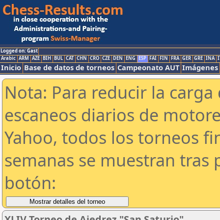
Logged on: Gast
Arabic
ARM
AZE
BIH
BUL
CAT
CHN
CRO
CZE
DEN
ENG
ESP
FAI
FIN
FRA
GER
GRE
INA
I
Inicio
Base de datos de torneos
Campeonato AUT
Imágenes
Nota: Para reducir la carga 
escaneos diarios de motor
Yahoo, todos los torneos f
semanas se muestran tras p
botón:
XLIV Torneo de Ajedrez "San Saturio"