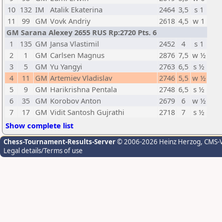
10
132
IM
Atalik Ekaterina
2464
3,5
s 1
11
99
GM
Vovk Andriy
2618
4,5
w 1
GM Sarana Alexey 2655 RUS Rp:2720 Pts. 6
1
135
GM
Jansa Vlastimil
2452
4
s 1
2
1
GM
Carlsen Magnus
2876
7,5
w ½
3
5
GM
Yu Yangyi
2763
6,5
s ½
4
11
GM
Artemiev Vladislav
2746
5,5
w ½
5
9
GM
Harikrishna Pentala
2748
6,5
s ½
6
35
GM
Korobov Anton
2679
6
w ½
7
17
GM
Vidit Santosh Gujrathi
2718
7
s ½
Show complete list
Chess-Tournament-Results-Server
© 2006-2026 Heinz Herzog
, CMS-
Legal details/Terms of use