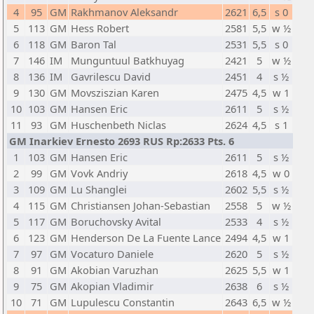
4
95
GM
Rakhmanov Aleksandr
2621
6,5
s 0
5
113
GM
Hess Robert
2581
5,5
w ½
6
118
GM
Baron Tal
2531
5,5
s 0
7
146
IM
Munguntuul Batkhuyag
2421
5
w ½
8
136
IM
Gavrilescu David
2451
4
s ½
9
130
GM
Movsziszian Karen
2475
4,5
w 1
10
103
GM
Hansen Eric
2611
5
s ½
11
93
GM
Huschenbeth Niclas
2624
4,5
s 1
GM Inarkiev Ernesto 2693 RUS Rp:2633 Pts. 6
1
103
GM
Hansen Eric
2611
5
s ½
2
99
GM
Vovk Andriy
2618
4,5
w 0
3
109
GM
Lu Shanglei
2602
5,5
s ½
4
115
GM
Christiansen Johan-Sebastian
2558
5
w ½
5
117
GM
Boruchovsky Avital
2533
4
s ½
6
123
GM
Henderson De La Fuente Lance
2494
4,5
w 1
7
97
GM
Vocaturo Daniele
2620
5
s ½
8
91
GM
Akobian Varuzhan
2625
5,5
w 1
9
75
GM
Akopian Vladimir
2638
6
s ½
10
71
GM
Lupulescu Constantin
2643
6,5
w ½