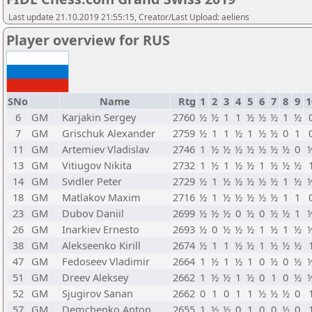
Last update 21.10.2019 21:55:15, Creator/Last Upload: aeliens
Player overview for RUS
SNo
Name
Rtg
1
2
3
4
5
6
7
8
9
1
6
GM
Karjakin Sergey
2760
½
½
1
1
½
½
½
1
½
7
GM
Grischuk Alexander
2759
½
1
1
½
1
½
½
0
1
11
GM
Artemiev Vladislav
2746
1
½
½
½
½
½
½
½
0
13
GM
Vitiugov Nikita
2732
1
½
1
½
½
1
½
½
½
14
GM
Svidler Peter
2729
½
1
½
½
½
½
½
1
½
18
GM
Matlakov Maxim
2716
½
1
½
½
½
½
½
1
1
23
GM
Dubov Daniil
2699
½
½
½
0
½
0
½
½
1
26
GM
Inarkiev Ernesto
2693
½
0
½
½
½
1
½
1
½
38
GM
Alekseenko Kirill
2674
½
1
1
½
½
1
½
½
½
47
GM
Fedoseev Vladimir
2664
1
½
1
½
1
0
½
0
½
51
GM
Dreev Aleksey
2662
1
½
½
1
½
0
1
0
½
52
GM
Sjugirov Sanan
2662
0
1
0
1
1
½
½
½
0
57
GM
Demchenko Anton
2655
1
½
½
0
1
0
0
½
0