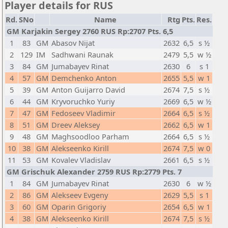
Player details for RUS
Rd.
SNo
Name
Rtg
Pts.
Res.
GM Karjakin Sergey 2760 RUS Rp:2707 Pts. 6,5
1
83
GM
Abasov Nijat
2632
6,5
s ½
2
129
IM
Sadhwani Raunak
2479
5,5
w ½
3
84
GM
Jumabayev Rinat
2630
6
s 1
4
57
GM
Demchenko Anton
2655
5,5
w 1
5
39
GM
Anton Guijarro David
2674
7,5
s ½
6
44
GM
Kryvoruchko Yuriy
2669
6,5
w ½
7
47
GM
Fedoseev Vladimir
2664
6,5
s ½
8
51
GM
Dreev Aleksey
2662
6,5
w 1
9
48
GM
Maghsoodloo Parham
2664
6,5
s ½
10
38
GM
Alekseenko Kirill
2674
7,5
w 0
11
53
GM
Kovalev Vladislav
2661
6,5
s ½
GM Grischuk Alexander 2759 RUS Rp:2779 Pts. 7
1
84
GM
Jumabayev Rinat
2630
6
w ½
2
86
GM
Alekseev Evgeny
2629
5,5
s 1
3
60
GM
Oparin Grigoriy
2654
6,5
w 1
4
38
GM
Alekseenko Kirill
2674
7,5
s ½