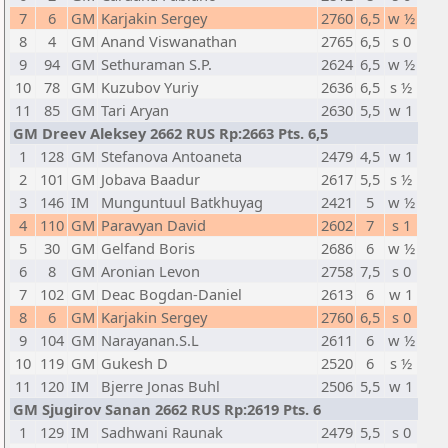
7
6
GM
Karjakin Sergey
2760
6,5
w ½
8
4
GM
Anand Viswanathan
2765
6,5
s 0
9
94
GM
Sethuraman S.P.
2624
6,5
w ½
10
78
GM
Kuzubov Yuriy
2636
6,5
s ½
11
85
GM
Tari Aryan
2630
5,5
w 1
GM Dreev Aleksey 2662 RUS Rp:2663 Pts. 6,5
1
128
GM
Stefanova Antoaneta
2479
4,5
w 1
2
101
GM
Jobava Baadur
2617
5,5
s ½
3
146
IM
Munguntuul Batkhuyag
2421
5
w ½
4
110
GM
Paravyan David
2602
7
s 1
5
30
GM
Gelfand Boris
2686
6
w ½
6
8
GM
Aronian Levon
2758
7,5
s 0
7
102
GM
Deac Bogdan-Daniel
2613
6
w 1
8
6
GM
Karjakin Sergey
2760
6,5
s 0
9
104
GM
Narayanan.S.L
2611
6
w ½
10
119
GM
Gukesh D
2520
6
s ½
11
120
IM
Bjerre Jonas Buhl
2506
5,5
w 1
GM Sjugirov Sanan 2662 RUS Rp:2619 Pts. 6
1
129
IM
Sadhwani Raunak
2479
5,5
s 0