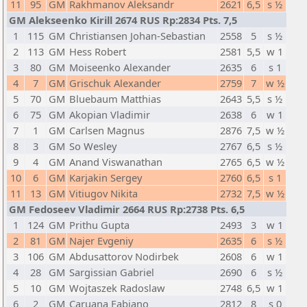
11
95
GM
Rakhmanov Aleksandr
2621
6,5
s ½
GM Alekseenko Kirill 2674 RUS Rp:2834 Pts. 7,5
1
115
GM
Christiansen Johan-Sebastian
2558
5
s ½
2
113
GM
Hess Robert
2581
5,5
w 1
3
80
GM
Moiseenko Alexander
2635
6
s 1
4
7
GM
Grischuk Alexander
2759
7
w ½
5
70
GM
Bluebaum Matthias
2643
5,5
s ½
6
75
GM
Akopian Vladimir
2638
6
w 1
7
1
GM
Carlsen Magnus
2876
7,5
w ½
8
3
GM
So Wesley
2767
6,5
s ½
9
4
GM
Anand Viswanathan
2765
6,5
w ½
10
6
GM
Karjakin Sergey
2760
6,5
s 1
11
13
GM
Vitiugov Nikita
2732
7,5
w ½
GM Fedoseev Vladimir 2664 RUS Rp:2738 Pts. 6,5
1
124
GM
Prithu Gupta
2493
3
w 1
2
81
GM
Najer Evgeniy
2635
6
s ½
3
106
GM
Abdusattorov Nodirbek
2608
6
w 1
4
28
GM
Sargissian Gabriel
2690
6
s ½
5
10
GM
Wojtaszek Radoslaw
2748
6,5
w 1
6
2
GM
Caruana Fabiano
2812
8
s 0