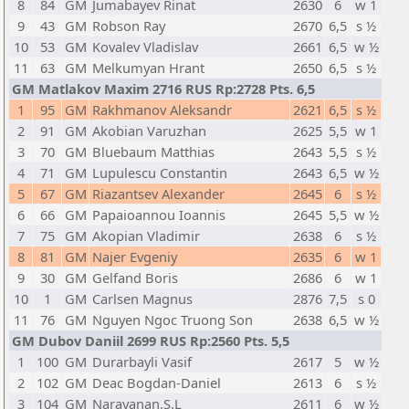
8
84
GM
Jumabayev Rinat
2630
6
w 1
9
43
GM
Robson Ray
2670
6,5
s ½
10
53
GM
Kovalev Vladislav
2661
6,5
w ½
11
63
GM
Melkumyan Hrant
2650
6,5
s ½
GM Matlakov Maxim 2716 RUS Rp:2728 Pts. 6,5
1
95
GM
Rakhmanov Aleksandr
2621
6,5
s ½
2
91
GM
Akobian Varuzhan
2625
5,5
w 1
3
70
GM
Bluebaum Matthias
2643
5,5
s ½
4
71
GM
Lupulescu Constantin
2643
6,5
w ½
5
67
GM
Riazantsev Alexander
2645
6
s ½
6
66
GM
Papaioannou Ioannis
2645
5,5
w ½
7
75
GM
Akopian Vladimir
2638
6
s ½
8
81
GM
Najer Evgeniy
2635
6
w 1
9
30
GM
Gelfand Boris
2686
6
w 1
10
1
GM
Carlsen Magnus
2876
7,5
s 0
11
76
GM
Nguyen Ngoc Truong Son
2638
6,5
w ½
GM Dubov Daniil 2699 RUS Rp:2560 Pts. 5,5
1
100
GM
Durarbayli Vasif
2617
5
w ½
2
102
GM
Deac Bogdan-Daniel
2613
6
s ½
3
104
GM
Narayanan.S.L
2611
6
w ½