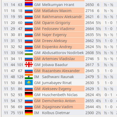
11
14
63
GM
Melkumyan Hrant
2650
6
½ - ½
11
16
18
GM
Matlakov Maxim
2716
6
½ - ½
11
19
95
GM
Rakhmanov Aleksandr
2621
6
½ - ½
11
20
60
GM
Oparin Grigoriy
2654
5½
1 - 0
11
29
47
GM
Fedoseev Vladimir
2664
5½
1 - 0
11
30
81
GM
Najer Evgeniy
2635
5½
½ - ½
11
31
51
GM
Dreev Aleksey
2662
5½
1 - 0
11
32
92
GM
Esipenko Andrey
2624
5½
½ - ½
11
33
106
GM
Abdusattorov Nodirbek
2608
5½
½ - ½
11
34
11
GM
Artemiev Vladislav
2746
5
½ - ½
11
44
101
GM
Jobava Baadur
2617
5
½ - ½
11
47
67
GM
Riazantsev Alexander
2645
5
1 - 0
11
48
129
IM
Sadhwani Raunak
2479
5
½ - ½
11
50
84
GM
Jumabayev Rinat
2630
5
1 - 0
11
51
86
GM
Alekseev Evgeny
2629
5
½ - ½
11
52
93
GM
Huschenbeth Niclas
2624
4½
0 - 1
11
54
57
GM
Demchenko Anton
2655
4½
1 - 0
11
56
69
GM
Zvjaginsev Vadim
2644
4½
1 - 0
11
75
151
IM
Kolbus Dietmar
2300
2½
½ - ½