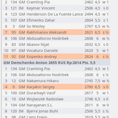
2
134
GM
Cramling Pia
2462
4,5
w 1
3
121
IM
Keymer Vincent
2506
4,5
s 0
4
123
GM
Henderson De La Fuente Lance
2494
4,5
w 1
5
107
GM
Efimenko Zahar
2604
5,5
s 1
6
3
GM
So Wesley
2767
6,5
w ½
7
95
GM
Rakhmanov Aleksandr
2621
6,5
s ½
8
106
GM
Abdusattorov Nodirbek
2608
6
w ½
9
83
GM
Abasov Nijat
2632
6,5
s 0
10
97
GM
Vocaturo Daniele
2620
5
w 1
11
92
GM
Esipenko Andrey
2624
6
s ½
GM Demchenko Anton 2655 RUS Rp:2614 Pts. 5,5
1
134
GM
Cramling Pia
2462
4,5
w 1
2
106
GM
Abdusattorov Nodirbek
2608
6
s ½
3
12
GM
Nakamura Hikaru
2745
7,5
w ½
4
6
GM
Karjakin Sergey
2760
6,5
s 0
5
100
GM
Durarbayli Vasif
2617
5
w 1
6
10
GM
Wojtaszek Radoslaw
2748
6,5
s 0
7
104
GM
Narayanan.S.L
2611
6
w 0
8
120
IM
Bjerre Jonas Buhl
2506
5,5
s ½
9
98
GM
L'ami Erwin
2619
5,5
w 0