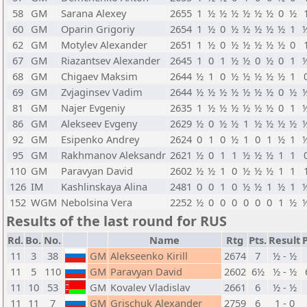
58
GM
Sarana Alexey
2655
1
½
½
½
½
½
½
0
½
60
GM
Oparin Grigoriy
2654
1
½
0
½
½
½
½
½
1
62
GM
Motylev Alexander
2651
1
½
0
½
½
½
½
½
0
67
GM
Riazantsev Alexander
2645
1
0
1
½
½
0
½
0
1
68
GM
Chigaev Maksim
2644
½
1
0
½
½
½
½
½
1
69
GM
Zvjaginsev Vadim
2644
½
½
½
½
½
½
½
0
½
81
GM
Najer Evgeniy
2635
1
½
½
½
½
½
½
0
1
86
GM
Alekseev Evgeny
2629
½
0
½
½
1
½
½
½
½
92
GM
Esipenko Andrey
2624
0
1
0
½
1
0
1
½
1
95
GM
Rakhmanov Aleksandr
2621
½
0
1
1
½
½
½
1
1
110
GM
Paravyan David
2602
½
½
1
0
½
½
½
1
1
126
IM
Kashlinskaya Alina
2481
0
0
1
0
½
½
1
½
1
152
WGM
Nebolsina Vera
2252
½
0
0
0
0
0
0
1
½
Results of the last round for RUS
Rd.
Bo.
No.
Name
Rtg
Pts.
Result
P
11
3
38
GM
Alekseenko Kirill
2674
7
½ - ½
11
5
110
GM
Paravyan David
2602
6½
½ - ½
11
10
53
GM
Kovalev Vladislav
2661
6
½ - ½
11
11
7
GM
Grischuk Alexander
2759
6
1 - 0