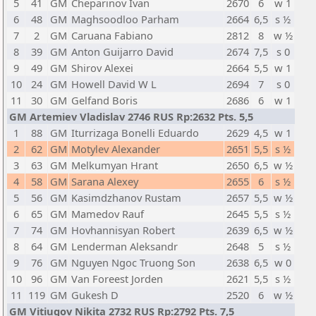
5
41
GM
Cheparinov Ivan
2670
6
w 1
6
48
GM
Maghsoodloo Parham
2664
6,5
s ½
7
2
GM
Caruana Fabiano
2812
8
w ½
8
39
GM
Anton Guijarro David
2674
7,5
s 0
9
49
GM
Shirov Alexei
2664
5,5
w 1
10
24
GM
Howell David W L
2694
7
s 0
11
30
GM
Gelfand Boris
2686
6
w 1
GM Artemiev Vladislav 2746 RUS Rp:2632 Pts. 5,5
1
88
GM
Iturrizaga Bonelli Eduardo
2629
4,5
w 1
2
62
GM
Motylev Alexander
2651
5,5
s ½
3
63
GM
Melkumyan Hrant
2650
6,5
w ½
4
58
GM
Sarana Alexey
2655
6
s ½
5
56
GM
Kasimdzhanov Rustam
2657
5,5
w ½
6
65
GM
Mamedov Rauf
2645
5,5
s ½
7
74
GM
Hovhannisyan Robert
2639
6,5
w ½
8
64
GM
Lenderman Aleksandr
2648
5
s ½
9
76
GM
Nguyen Ngoc Truong Son
2638
6,5
w 0
10
96
GM
Van Foreest Jorden
2621
5,5
s ½
11
119
GM
Gukesh D
2520
6
w ½
GM Vitiugov Nikita 2732 RUS Rp:2792 Pts. 7,5