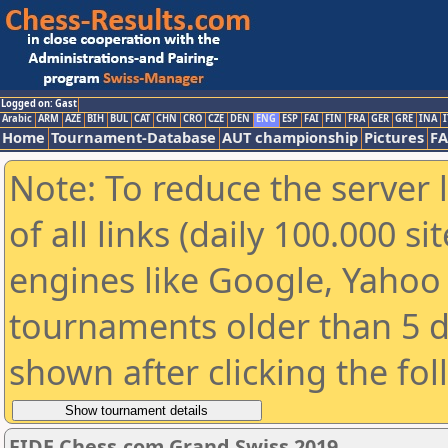
Logged on: Gast
Arabic
ARM
AZE
BIH
BUL
CAT
CHN
CRO
CZE
DEN
ENG
ESP
FAI
FIN
FRA
GER
GRE
INA
I
Home
Tournament-Database
AUT championship
Pictures
F
Note: To reduce the server 
of all links (daily 100.000 s
engines like Google, Yahoo a
tournaments older than 5 d
shown after clicking the fo
FIDE Chess.com Grand Swiss 2019