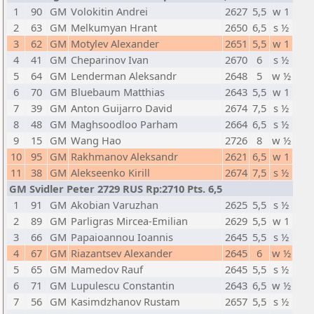
1
90
GM
Volokitin Andrei
2627
5,5
w 1
2
63
GM
Melkumyan Hrant
2650
6,5
s ½
3
62
GM
Motylev Alexander
2651
5,5
w 1
4
41
GM
Cheparinov Ivan
2670
6
s ½
5
64
GM
Lenderman Aleksandr
2648
5
w ½
6
70
GM
Bluebaum Matthias
2643
5,5
w 1
7
39
GM
Anton Guijarro David
2674
7,5
s ½
8
48
GM
Maghsoodloo Parham
2664
6,5
s ½
9
15
GM
Wang Hao
2726
8
w ½
10
95
GM
Rakhmanov Aleksandr
2621
6,5
w 1
11
38
GM
Alekseenko Kirill
2674
7,5
s ½
GM Svidler Peter 2729 RUS Rp:2710 Pts. 6,5
1
91
GM
Akobian Varuzhan
2625
5,5
s ½
2
89
GM
Parligras Mircea-Emilian
2629
5,5
w 1
3
66
GM
Papaioannou Ioannis
2645
5,5
s ½
4
67
GM
Riazantsev Alexander
2645
6
w ½
5
65
GM
Mamedov Rauf
2645
5,5
s ½
6
71
GM
Lupulescu Constantin
2643
6,5
w ½
7
56
GM
Kasimdzhanov Rustam
2657
5,5
s ½