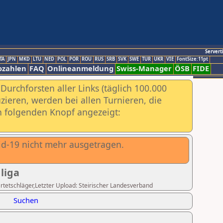
Servert
TA
JPN
MKD
LTU
NED
POL
POR
ROU
RUS
SRB
SVK
SWE
TUR
UKR
VIE
FontSize:11pt
ozahlen
FAQ
Onlineanmeldung
Swiss-Manager
ÖSB
FIDE
urchforsten aller Links (täglich 100.000
ieren, werden bei allen Turnieren, die
ch folgenden Knopf angezeigt:
d-19 nicht mehr ausgetragen.
liga
artetschläger,Letzter Upload: Steirischer Landesverband
Suchen