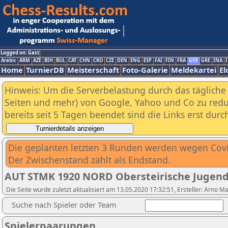
Logged on: Gast
Arabic
ARM
AZE
BIH
BUL
CAT
CHN
CRO
CZE
DEN
ENG
ESP
FAI
FIN
FRA
GER
GRE
INA
I
Home
TurnierDB
Meisterschaft
Foto-Galerie
Meldekartei
El
Hinweis: Um die Serverbelastung durch das tägliche D
Seiten und mehr) von Google, Yahoo und Co zu reduz
bereits seit 5 Tagen beendet sind die Links erst dur
Die geplanten letzten 3 Runden werden wegen Covi
Der Zwischenstand zählt als Endstand.
AUT STMK 1920 NORD Obersteirische Jugend
Die Seite wurde zuletzt aktualisiert am 13.05.2020 17:32:51, Ersteller: Arno M
Suche nach Spieler oder Team
Spielerpaarungen