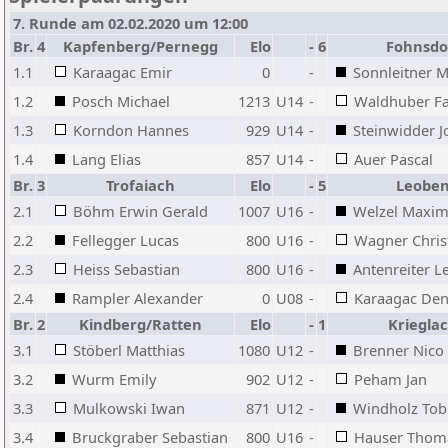
7. Runde am 02.02.2020 um 12:00
Br.
4
Kapfenberg/Pernegg
Elo
-
6
Fohnsdo
1.1
Karaagac Emir
0
-
Sonnleitner M
1.2
Posch Michael
1213
U14
-
Waldhuber F
1.3
Korndon Hannes
929
U14
-
Steinwidder 
1.4
Lang Elias
857
U14
-
Auer Pascal
Br.
3
Trofaiach
Elo
-
5
Leobe
2.1
Böhm Erwin Gerald
1007
U16
-
Welzel Maxim
2.2
Fellegger Lucas
800
U16
-
Wagner Chris
2.3
Heiss Sebastian
800
U16
-
Antenreiter L
2.4
Rampler Alexander
0
U08
-
Karaagac Den
Br.
2
Kindberg/Ratten
Elo
-
1
Kriegla
3.1
Stöberl Matthias
1080
U12
-
Brenner Nico
3.2
Wurm Emily
902
U12
-
Peham Jan
3.3
Mulkowski Iwan
871
U12
-
Windholz Tob
3.4
Bruckgraber Sebastian
800
U16
-
Hauser Thom