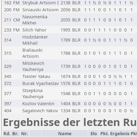
162
FM
Strybuk Artsiom I
2138
BLR
1
1
½
0
½
0
1
1
1
½
200
FM
Siniauski Artsiom
2056
BLR
1
1
1
0
0
1
1
0
1
1
Navumenka
211
CM
2035
BLR
0
1
1
1
0
0
1
0
1
1
Mikhei
233
FM
Silich Yahor
1995
BLR
0
0
1
1
1
1
0
0
0
1
Hodzdanker
314
1789
BLR
0
1
½
0
0
1
1
1
½
0
Mikhail
Bialiauski
315
1788
BLR
0
1
0
1
0
1
1
1
0
1
Artsiom
Mitskevich
329
1739
BLR
1
0
0
0
0
1
0
1
0
1
Yauheniya
345
Tsesler Yakau
1674
BLR
0
0
0
1
0
0
½
½
1
1
372
Burak Vyacheslav
1576
BLR
0
0
0
0
1
1
1
0
1
0
Stsepkina
377
1548
BLR
0
0
1
1
0
0
0
0
0
1
Yauheniya
397
Kozlov Valentin
1404
BLR
0
0
0
0
0
½
0
0
1
1
404
Sagalovich Yakov
1334
BLR
0
0
1
0
0
0
1
0
0
½
Ergebnisse der letzten R
Rd.
Br.
Nr.
Name
Elo
Pkt.
Ergebnis
Pkt