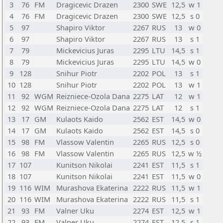
3
76
FM
Dragicevic Drazen
2300
SWE
12,5
w 1
4
76
FM
Dragicevic Drazen
2300
SWE
12,5
s 0
5
97
Shapiro Viktor
2267
RUS
13
w 0
6
97
Shapiro Viktor
2267
RUS
13
s 1
7
79
Mickevicius Juras
2295
LTU
14,5
s 1
8
79
Mickevicius Juras
2295
LTU
14,5
w 0
9
128
Snihur Piotr
2202
POL
13
s 1
10
128
Snihur Piotr
2202
POL
13
w 1
11
92
WGM
Reizniece-Ozola Dana
2275
LAT
12
w 1
12
92
WGM
Reizniece-Ozola Dana
2275
LAT
12
s 1
13
17
GM
Kulaots Kaido
2562
EST
14,5
w 0
14
17
GM
Kulaots Kaido
2562
EST
14,5
s 0
15
98
FM
Vlassow Valentin
2265
RUS
12,5
s 0
16
98
FM
Vlassow Valentin
2265
RUS
12,5
w ½
17
107
Kunitson Nikolai
2241
EST
11,5
s 1
18
107
Kunitson Nikolai
2241
EST
11,5
w 0
19
116
WIM
Murashova Ekaterina
2222
RUS
11,5
w 1
20
116
WIM
Murashova Ekaterina
2222
RUS
11,5
s 1
21
93
FM
Valner Uku
2274
EST
12,5
w 1
22
93
FM
Valner Uku
2274
EST
12,5
s 1