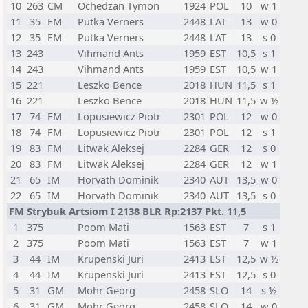
10
263
CM
Ochedzan Tymon
1924
POL
10
w 1
11
35
FM
Putka Verners
2448
LAT
13
w 0
12
35
FM
Putka Verners
2448
LAT
13
s 0
13
243
Vihmand Ants
1959
EST
10,5
s 1
14
243
Vihmand Ants
1959
EST
10,5
w 1
15
221
Leszko Bence
2018
HUN
11,5
s 1
16
221
Leszko Bence
2018
HUN
11,5
w ½
17
74
FM
Lopusiewicz Piotr
2301
POL
12
w 0
18
74
FM
Lopusiewicz Piotr
2301
POL
12
s 1
19
83
FM
Litwak Aleksej
2284
GER
12
s 0
20
83
FM
Litwak Aleksej
2284
GER
12
w 1
21
65
IM
Horvath Dominik
2340
AUT
13,5
w 0
22
65
IM
Horvath Dominik
2340
AUT
13,5
s 0
FM Strybuk Artsiom I 2138 BLR Rp:2137 Pkt. 11,5
1
375
Poom Mati
1563
EST
7
s 1
2
375
Poom Mati
1563
EST
7
w 1
3
44
IM
Krupenski Juri
2413
EST
12,5
w ½
4
44
IM
Krupenski Juri
2413
EST
12,5
s 0
5
31
GM
Mohr Georg
2458
SLO
14
s ½
6
31
GM
Mohr Georg
2458
SLO
14
w 0