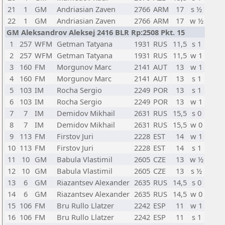
21
1
GM
Andriasian Zaven
2766
ARM
17
s ½
22
1
GM
Andriasian Zaven
2766
ARM
17
w ½
GM Aleksandrov Aleksej 2416 BLR Rp:2508 Pkt. 15
1
257
WFM
Getman Tatyana
1931
RUS
11,5
s 1
2
257
WFM
Getman Tatyana
1931
RUS
11,5
w 1
3
160
FM
Morgunov Marc
2141
AUT
13
w 1
4
160
FM
Morgunov Marc
2141
AUT
13
s 1
5
103
IM
Rocha Sergio
2249
POR
13
s 1
6
103
IM
Rocha Sergio
2249
POR
13
w 1
7
7
IM
Demidov Mikhail
2631
RUS
15,5
s 0
8
7
IM
Demidov Mikhail
2631
RUS
15,5
w 0
9
113
FM
Firstov Juri
2228
EST
14
w 1
10
113
FM
Firstov Juri
2228
EST
14
s 1
11
10
GM
Babula Vlastimil
2605
CZE
13
w ½
12
10
GM
Babula Vlastimil
2605
CZE
13
s ½
13
6
GM
Riazantsev Alexander
2635
RUS
14,5
s 0
14
6
GM
Riazantsev Alexander
2635
RUS
14,5
w 0
15
106
FM
Bru Rullo Llatzer
2242
ESP
11
w 1
16
106
FM
Bru Rullo Llatzer
2242
ESP
11
s 1