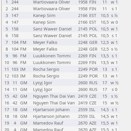
1
244
Wartiovaara Oliver
1958
FIN
11
w 1
2
244
Wartiovaara Oliver
1958
FIN
11
s 1
3
147
Kanep Siim
2166
EST
10,5
s ½
4
147
Kanep Siim
2166
EST
10,5
w 0
5
158
Sanz Wawer Daniel
2145
POL
10,5
w 1
6
158
Sanz Wawer Daniel
2145
POL
10,5
s 1
7
104
FM
Meyer Falko
2248
GER
12,5
w 1
8
104
FM
Meyer Falko
2248
GER
12,5
s ½
9
96
FM
Luukkonen Tommi
2269
FIN
13,5
s 1
10
96
FM
Luukkonen Tommi
2269
FIN
13,5
w 1
11
103
IM
Rocha Sergio
2249
POR
13
s 1
12
103
IM
Rocha Sergio
2249
POR
13
w 1
13
11
GM
Lysyj Igor
2600
RUS
17
w ½
14
11
GM
Lysyj Igor
2600
RUS
17
s 0
15
42
GM
Nguyen Thai Dai Van
2419
CZE
15
s ½
16
42
GM
Nguyen Thai Dai Van
2419
CZE
15
w ½
17
18
GM
Hjartarson Johann
2559
ISL
14,5
s 1
18
18
GM
Hjartarson Johann
2559
ISL
14,5
w 1
19
4
GM
Mamedov Rauf
2670
AZE
15,5
w 1
20
4
GM
Mamedov Rauf
2670
AZE
15,5
s 1