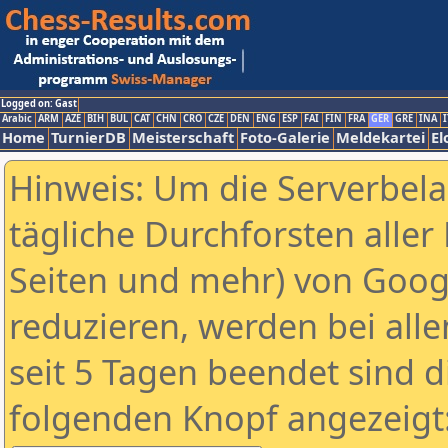
Logged on: Gast
Arabic
ARM
AZE
BIH
BUL
CAT
CHN
CRO
CZE
DEN
ENG
ESP
FAI
FIN
FRA
GER
GRE
INA
I
Home
TurnierDB
Meisterschaft
Foto-Galerie
Meldekartei
El
Hinweis: Um die Serverbel
tägliche Durchforsten aller 
Seiten und mehr) von Goog
reduzieren, werden bei alle
seit 5 Tagen beendet sind d
folgenden Knopf angezeigt