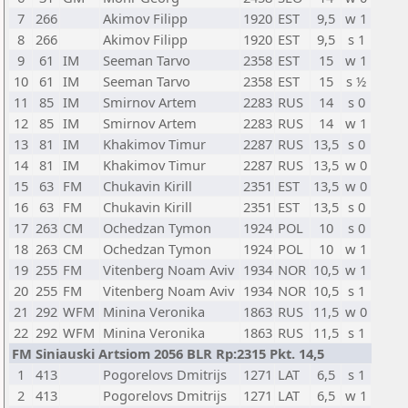
7
266
Akimov Filipp
1920
EST
9,5
w 1
8
266
Akimov Filipp
1920
EST
9,5
s 1
9
61
IM
Seeman Tarvo
2358
EST
15
w 1
10
61
IM
Seeman Tarvo
2358
EST
15
s ½
11
85
IM
Smirnov Artem
2283
RUS
14
s 0
12
85
IM
Smirnov Artem
2283
RUS
14
w 1
13
81
IM
Khakimov Timur
2287
RUS
13,5
s 0
14
81
IM
Khakimov Timur
2287
RUS
13,5
w 0
15
63
FM
Chukavin Kirill
2351
EST
13,5
w 0
16
63
FM
Chukavin Kirill
2351
EST
13,5
s 0
17
263
CM
Ochedzan Tymon
1924
POL
10
s 0
18
263
CM
Ochedzan Tymon
1924
POL
10
w 1
19
255
FM
Vitenberg Noam Aviv
1934
NOR
10,5
w 1
20
255
FM
Vitenberg Noam Aviv
1934
NOR
10,5
s 1
21
292
WFM
Minina Veronika
1863
RUS
11,5
w 0
22
292
WFM
Minina Veronika
1863
RUS
11,5
s 1
FM Siniauski Artsiom 2056 BLR Rp:2315 Pkt. 14,5
1
413
Pogorelovs Dmitrijs
1271
LAT
6,5
s 1
2
413
Pogorelovs Dmitrijs
1271
LAT
6,5
w 1