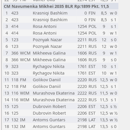
CM Navumenka Mikhei 2035 BLR Rp:1899 Pkt. 11,5
1
423
Krasniqi Bashkim
0
FIN
8,5
w 0
2
423
Krasniqi Bashkim
0
FIN
8,5
s 1
3
414
Rosa Antoni
1254
POL
9
s 1
4
414
Rosa Antoni
1254
POL
9
w 1
5
123
Poznyak Nazar
2211
RUS
12
s 0
6
123
Poznyak Nazar
2211
RUS
12
w 0
7
366
WCM
Mikheeva Galina
1606
RUS
9
w 1
8
366
WCM
Mikheeva Galina
1606
RUS
9
s 0
9
323
Rychagov Nikita
1761
EST
10
s 1
10
323
Rychagov Nikita
1761
EST
10
w 1
11
118
FM
Golikov Daniil
2220
RUS
12,5
w 0
12
118
FM
Golikov Daniil
2220
RUS
12,5
s 1
13
116
WIM
Murashova Ekaterina
2222
RUS
11,5
w 0
14
116
WIM
Murashova Ekaterina
2222
RUS
11,5
s 1
15
125
Dubrovin Robert
2206
EST
12,5
s ½
16
125
Dubrovin Robert
2206
EST
12,5
w ½
17
132
IM
Antoms Guntars
2198
LAT
13,5
w ½
18
132
IM
Antoms Guntars
2198
LAT
13,5
s 0