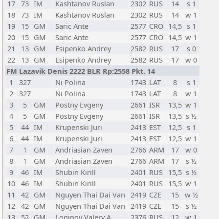
17
73
IM
Kashtanov Ruslan
2302
RUS
14
s 1
18
73
IM
Kashtanov Ruslan
2302
RUS
14
w 1
19
15
GM
Saric Ante
2577
CRO
14,5
s 1
20
15
GM
Saric Ante
2577
CRO
14,5
w 1
21
13
GM
Esipenko Andrey
2582
RUS
17
s 0
22
13
GM
Esipenko Andrey
2582
RUS
17
w 0
FM Lazavik Denis 2222 BLR Rp:2558 Pkt. 14
1
327
Ni Polina
1743
LAT
8
s 1
2
327
Ni Polina
1743
LAT
8
w 1
3
5
GM
Postny Evgeny
2661
ISR
13,5
w 1
4
5
GM
Postny Evgeny
2661
ISR
13,5
s ½
5
44
IM
Krupenski Juri
2413
EST
12,5
s 1
6
44
IM
Krupenski Juri
2413
EST
12,5
w 1
7
1
GM
Andriasian Zaven
2766
ARM
17
w 0
8
1
GM
Andriasian Zaven
2766
ARM
17
s ½
9
46
IM
Shubin Kirill
2401
RUS
15,5
s ½
10
46
IM
Shubin Kirill
2401
RUS
15,5
w 1
11
42
GM
Nguyen Thai Dai Van
2419
CZE
15
w ½
12
42
GM
Nguyen Thai Dai Van
2419
CZE
15
s ½
13
52
GM
Loginov Valery A
2376
RUS
12
w 1