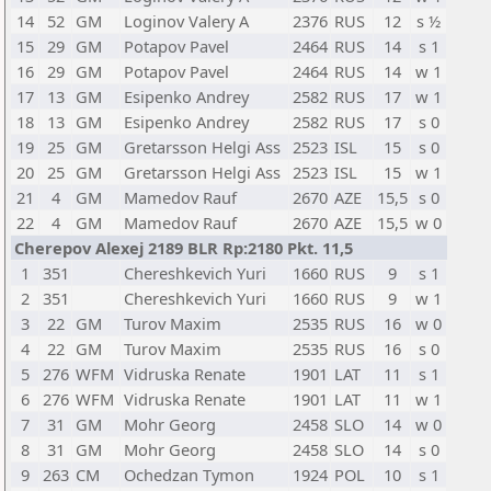
14
52
GM
Loginov Valery A
2376
RUS
12
s ½
15
29
GM
Potapov Pavel
2464
RUS
14
s 1
16
29
GM
Potapov Pavel
2464
RUS
14
w 1
17
13
GM
Esipenko Andrey
2582
RUS
17
w 1
18
13
GM
Esipenko Andrey
2582
RUS
17
s 0
19
25
GM
Gretarsson Helgi Ass
2523
ISL
15
s 0
20
25
GM
Gretarsson Helgi Ass
2523
ISL
15
w 1
21
4
GM
Mamedov Rauf
2670
AZE
15,5
s 0
22
4
GM
Mamedov Rauf
2670
AZE
15,5
w 0
Cherepov Alexej 2189 BLR Rp:2180 Pkt. 11,5
1
351
Chereshkevich Yuri
1660
RUS
9
s 1
2
351
Chereshkevich Yuri
1660
RUS
9
w 1
3
22
GM
Turov Maxim
2535
RUS
16
w 0
4
22
GM
Turov Maxim
2535
RUS
16
s 0
5
276
WFM
Vidruska Renate
1901
LAT
11
s 1
6
276
WFM
Vidruska Renate
1901
LAT
11
w 1
7
31
GM
Mohr Georg
2458
SLO
14
w 0
8
31
GM
Mohr Georg
2458
SLO
14
s 0
9
263
CM
Ochedzan Tymon
1924
POL
10
s 1