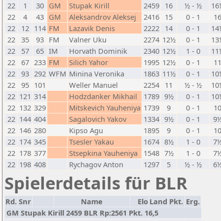
22
1
30
GM
Stupak Kirill
2459
16
½ - ½
16
22
4
43
GM
Aleksandrov Aleksej
2416
15
0 - 1
1
22
12
114
FM
Lazavik Denis
2222
14
0 - 1
14
22
35
93
FM
Valner Uku
2274
12½
0 - 1
13
22
57
65
IM
Horvath Dominik
2340
12½
1 - 0
11
22
67
233
FM
Silich Yahor
1995
12½
0 - 1
1
22
93
292
WFM
Minina Veronika
1863
11½
0 - 1
10
22
95
101
Weller Manuel
2254
11
½ - ½
10
22
121
314
Hodzdanker Mikhail
1789
9½
0 - 1
10
22
132
329
Mitskevich Yauheniya
1739
9
0 - 1
1
22
144
404
Sagalovich Yakov
1334
9½
0 - 1
9
22
146
280
Kipso Agu
1895
9
0 - 1
1
22
174
345
Tsesler Yakau
1674
8½
1 - 0
7
22
178
377
Stsepkina Yauheniya
1548
7½
1 - 0
7
22
198
408
Rychagov Anton
1297
5
½ - ½
6
Spielerdetails für BLR
Rd.
Snr
Name
Elo
Land
Pkt.
Erg.
GM Stupak Kirill 2459 BLR Rp:2561 Pkt. 16,5