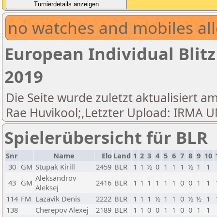
no watches and mobiles all
European Individual Blit
2019
Die Seite wurde zuletzt aktualisiert am
Rae Huvikool;,Letzter Upload: IRM
Spielerübersicht für BLR
Snr
Name
Elo
Land
1
2
3
4
5
6
7
8
9
10
30
GM
Stupak Kirill
2459
BLR
1
1
½
0
1
1
1
½
1
1
Aleksandrov
43
GM
2416
BLR
1
1
1
1
1
1
0
0
1
1
Aleksej
114
FM
Lazavik Denis
2222
BLR
1
1
1
½
1
1
0
½
½
1
138
Cherepov Alexej
2189
BLR
1
1
0
0
1
1
0
0
1
1