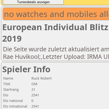
no watches and mobiles all
European Individual Blit
2019
Die Seite wurde zuletzt aktualisiert am
Rae Huvikool;,Letzter Upload: IRM
Spieler Info
Name
Ruck Robert
Titel
GM
Startrang
21
Elo
2541
Elo national
0
Elo intnational
2541