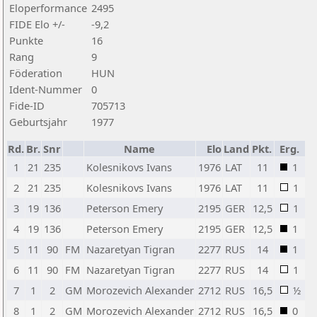
Eloperformance
2495
FIDE Elo +/-
-9,2
Punkte
16
Rang
9
Föderation
HUN
Ident-Nummer
0
Fide-ID
705713
Geburtsjahr
1977
Rd.
Br.
Snr
Name
Elo
Land
Pkt.
Erg.
1
21
235
Kolesnikovs Ivans
1976
LAT
11
1
2
21
235
Kolesnikovs Ivans
1976
LAT
11
1
3
19
136
Peterson Emery
2195
GER
12,5
1
4
19
136
Peterson Emery
2195
GER
12,5
1
5
11
90
FM
Nazaretyan Tigran
2277
RUS
14
1
6
11
90
FM
Nazaretyan Tigran
2277
RUS
14
1
7
1
2
GM
Morozevich Alexander
2712
RUS
16,5
½
8
1
2
GM
Morozevich Alexander
2712
RUS
16,5
0