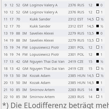
9
12
52
GM
Loginov Valery A
2376
RUS
12
0
10
12
52
GM
Loginov Valery A
2376
RUS
12
1
11
17
70
Kukk Sander
2312
EST
14,5
½
12
17
70
Kukk Sander
2312
EST
14,5
½
13
19
88
IM
Saveliev Alexei
2279
RUS
13,5
0
14
19
88
IM
Saveliev Alexei
2279
RUS
13,5
1
15
19
74
FM
Lopusiewicz Piotr
2301
POL
12
1
16
19
74
FM
Lopusiewicz Piotr
2301
POL
12
1
17
13
42
GM
Nguyen Thai Dai Van
2419
CZE
15
½
18
13
42
GM
Nguyen Thai Dai Van
2419
CZE
15
½
19
13
50
IM
Kozak Adam
2385
HUN
14,5
½
20
13
50
IM
Kozak Adam
2385
HUN
14,5
1
21
10
85
IM
Smirnov Artem
2283
RUS
14
1
22
10
85
IM
Smirnov Artem
2283
RUS
14
1
*) Die ELodifferenz beträgt meh