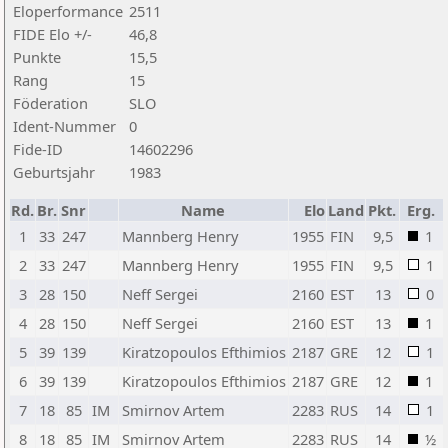
Eloperformance
2511
FIDE Elo +/-
46,8
Punkte
15,5
Rang
15
Föderation
SLO
Ident-Nummer
0
Fide-ID
14602296
Geburtsjahr
1983
Rd.
Br.
Snr
Name
Elo
Land
Pkt.
Erg.
1
33
247
Mannberg Henry
1955
FIN
9,5
1
2
33
247
Mannberg Henry
1955
FIN
9,5
1
3
28
150
Neff Sergei
2160
EST
13
0
4
28
150
Neff Sergei
2160
EST
13
1
5
39
139
Kiratzopoulos Efthimios
2187
GRE
12
1
6
39
139
Kiratzopoulos Efthimios
2187
GRE
12
1
7
18
85
IM
Smirnov Artem
2283
RUS
14
1
8
18
85
IM
Smirnov Artem
2283
RUS
14
½