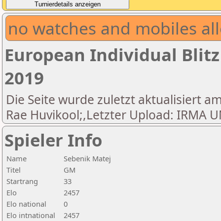
no watches and mobiles all
European Individual Blit
2019
Die Seite wurde zuletzt aktualisiert am
Rae Huvikool;,Letzter Upload: IRM
Spieler Info
Name
Sebenik Matej
Titel
GM
Startrang
33
Elo
2457
Elo national
0
Elo intnational
2457