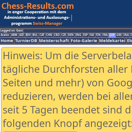
Logged on: Gast
Arabic
ARM
AZE
BIH
BUL
CAT
CHN
CRO
CZE
DEN
ENG
ESP
FAI
FIN
FRA
GER
GRE
INA
I
Home
TurnierDB
Meisterschaft
Foto-Galerie
Meldekartei
El
Hinweis: Um die Serverbel
tägliche Durchforsten aller 
Seiten und mehr) von Goog
reduzieren, werden bei alle
seit 5 Tagen beendet sind d
folgenden Knopf angezeigt