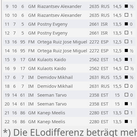
9
10
6
GM
Riazantsev Alexander
2635
RUS
14,5
½
10
10
6
GM
Riazantsev Alexander
2635
RUS
14,5
1
11
7
5
GM
Postny Evgeny
2661
ISR
13,5
0
12
7
5
GM
Postny Evgeny
2661
ISR
13,5
1
13
16
95
FM
Ortega Ruiz Jose Miguel
2272
ESP
12,5
1
14
16
95
FM
Ortega Ruiz Jose Miguel
2272
ESP
12,5
½
15
9
17
GM
Kulaots Kaido
2562
EST
14,5
1
16
9
17
GM
Kulaots Kaido
2562
EST
14,5
½
17
6
7
IM
Demidov Mikhail
2631
RUS
15,5
½
18
6
7
IM
Demidov Mikhail
2631
RUS
15,5
0
19
14
61
IM
Seeman Tarvo
2358
EST
15
0
20
14
61
IM
Seeman Tarvo
2358
EST
15
1
21
16
86
GM
Kanep Meelis
2280
EST
13,5
1
22
16
86
GM
Kanep Meelis
2280
EST
13,5
1
*) Die ELodifferenz beträgt meh