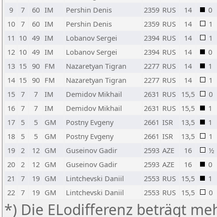
9
7
60
IM
Pershin Denis
2359
RUS
14
0
10
7
60
IM
Pershin Denis
2359
RUS
14
1
11
10
49
IM
Lobanov Sergei
2394
RUS
14
1
12
10
49
IM
Lobanov Sergei
2394
RUS
14
0
13
15
90
FM
Nazaretyan Tigran
2277
RUS
14
1
14
15
90
FM
Nazaretyan Tigran
2277
RUS
14
1
15
7
7
IM
Demidov Mikhail
2631
RUS
15,5
0
16
7
7
IM
Demidov Mikhail
2631
RUS
15,5
1
17
5
5
GM
Postny Evgeny
2661
ISR
13,5
1
18
5
5
GM
Postny Evgeny
2661
ISR
13,5
1
19
2
12
GM
Guseinov Gadir
2593
AZE
16
½
20
2
12
GM
Guseinov Gadir
2593
AZE
16
0
21
7
19
GM
Lintchevski Daniil
2553
RUS
15,5
1
22
7
19
GM
Lintchevski Daniil
2553
RUS
15,5
0
*) Die ELodifferenz beträgt meh