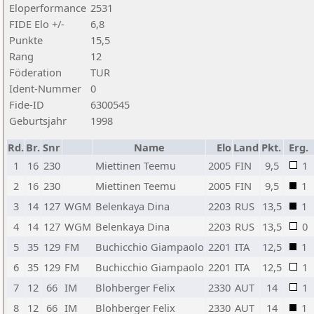
Eloperformance
2531
FIDE Elo +/-
6,8
Punkte
15,5
Rang
12
Föderation
TUR
Ident-Nummer
0
Fide-ID
6300545
Geburtsjahr
1998
Rd.
Br.
Snr
Name
Elo
Land
Pkt.
Erg.
1
16
230
Miettinen Teemu
2005
FIN
9,5
1
2
16
230
Miettinen Teemu
2005
FIN
9,5
1
3
14
127
WGM
Belenkaya Dina
2203
RUS
13,5
1
4
14
127
WGM
Belenkaya Dina
2203
RUS
13,5
0
5
35
129
FM
Buchicchio Giampaolo
2201
ITA
12,5
1
6
35
129
FM
Buchicchio Giampaolo
2201
ITA
12,5
1
7
12
66
IM
Blohberger Felix
2330
AUT
14
1
8
12
66
IM
Blohberger Felix
2330
AUT
14
1