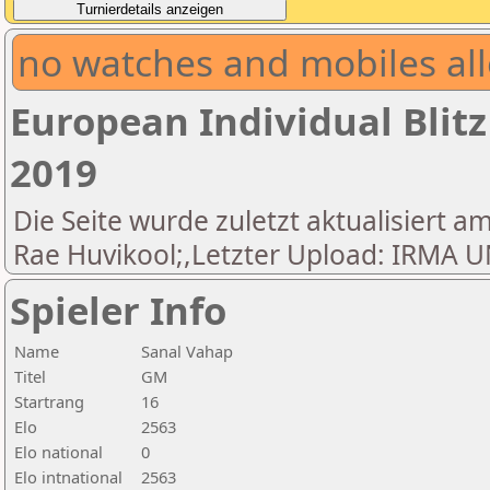
no watches and mobiles all
European Individual Blit
2019
Die Seite wurde zuletzt aktualisiert am
Rae Huvikool;,Letzter Upload: IRM
Spieler Info
Name
Sanal Vahap
Titel
GM
Startrang
16
Elo
2563
Elo national
0
Elo intnational
2563