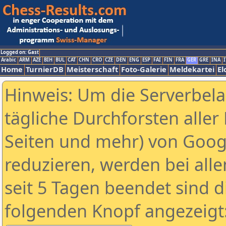
Logged on: Gast
Arabic
ARM
AZE
BIH
BUL
CAT
CHN
CRO
CZE
DEN
ENG
ESP
FAI
FIN
FRA
GER
GRE
INA
I
Home
TurnierDB
Meisterschaft
Foto-Galerie
Meldekartei
El
Hinweis: Um die Serverbel
tägliche Durchforsten aller 
Seiten und mehr) von Goog
reduzieren, werden bei alle
seit 5 Tagen beendet sind d
folgenden Knopf angezeigt