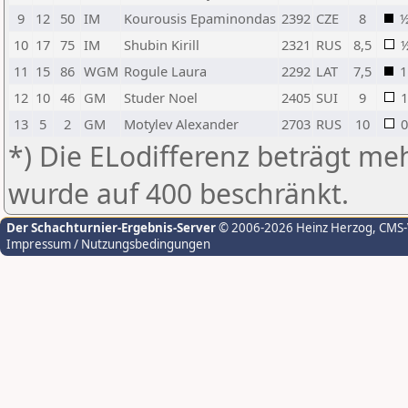
9
12
50
IM
Kourousis Epaminondas
2392
CZE
8
10
17
75
IM
Shubin Kirill
2321
RUS
8,5
11
15
86
WGM
Rogule Laura
2292
LAT
7,5
1
12
10
46
GM
Studer Noel
2405
SUI
9
1
13
5
2
GM
Motylev Alexander
2703
RUS
10
0
*) Die ELodifferenz beträgt meh
wurde auf 400 beschränkt.
Der Schachturnier-Ergebnis-Server
© 2006-2026 Heinz Herzog
, CMS
Impressum / Nutzungsbedingungen