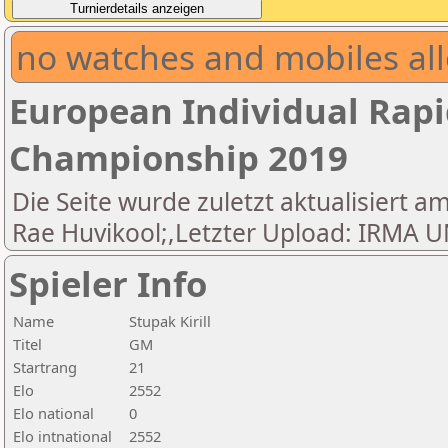
no watches and mobiles all
European Individual Rapi
Championship 2019
Die Seite wurde zuletzt aktualisiert am
Rae Huvikool;,Letzter Upload: IRM
Spieler Info
Name
Stupak Kirill
Titel
GM
Startrang
21
Elo
2552
Elo national
0
Elo intnational
2552