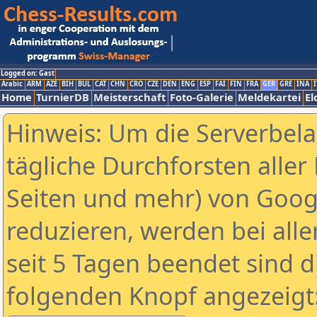
Logged on: Gast
Arabic
ARM
AZE
BIH
BUL
CAT
CHN
CRO
CZE
DEN
ENG
ESP
FAI
FIN
FRA
GER
GRE
INA
I
Home
TurnierDB
Meisterschaft
Foto-Galerie
Meldekartei
El
Hinweis: Um die Serverbel
tägliche Durchforsten aller 
Seiten und mehr) von Goog
reduzieren, werden bei alle
seit 5 Tagen beendet sind d
folgenden Knopf angezeigt