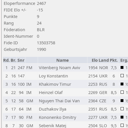
Eloperformance
2467
FIDE Elo +/-
-15
Punkte
9
Rang
24
Föderation
BLR
Ident-Nummer
0
Fide-ID
13503758
Geburtsjahr
1990
Rd.
Br.
Snr
Name
Elo
Land
Pkt.
Erg
1
21
247
FM
Vitenberg Noam Aviv
1954
NOR
7,5
1
2
16
147
Loy Konstantin
2154
UKR
6
1
3
16
100
IM
Khakimov Timur
2253
RUS
8
4
22
94
IM
Heinzel Olaf
2269
GER
8,5
1
5
12
58
GM
Nguyen Thai Dai Van
2364
CZE
9
6
17
64
IM
Duzhakov Ilya
2351
RUS
8,5
7
17
90
FM
Kononenko Dmitry
2277
UKR
7,5
1
8
7
30
GM
Sebenik Matej
2504
SLO
9,5