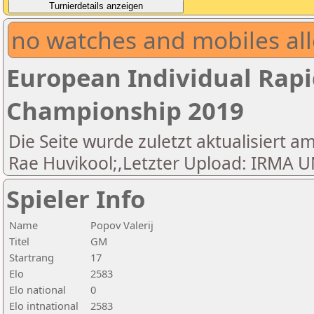
no watches and mobiles all
European Individual Rapi
Championship 2019
Die Seite wurde zuletzt aktualisiert am
Rae Huvikool;,Letzter Upload: IRM
Spieler Info
Name
Popov Valerij
Titel
GM
Startrang
17
Elo
2583
Elo national
0
Elo intnational
2583