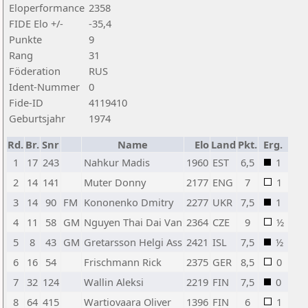
Eloperformance
2358
FIDE Elo +/-
-35,4
Punkte
9
Rang
31
Föderation
RUS
Ident-Nummer
0
Fide-ID
4119410
Geburtsjahr
1974
Rd.
Br.
Snr
Name
Elo
Land
Pkt.
Erg.
1
17
243
Nahkur Madis
1960
EST
6,5
1
2
14
141
Muter Donny
2177
ENG
7
1
3
14
90
FM
Kononenko Dmitry
2277
UKR
7,5
1
4
11
58
GM
Nguyen Thai Dai Van
2364
CZE
9
½
5
8
43
GM
Gretarsson Helgi Ass
2421
ISL
7,5
½
6
16
54
Frischmann Rick
2375
GER
8,5
0
7
32
124
Wallin Aleksi
2219
FIN
7,5
0
8
64
415
Wartiovaara Oliver
1396
FIN
6
1