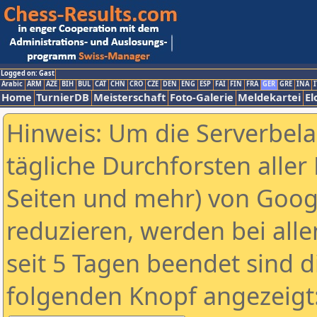
Logged on: Gast
Arabic
ARM
AZE
BIH
BUL
CAT
CHN
CRO
CZE
DEN
ENG
ESP
FAI
FIN
FRA
GER
GRE
INA
I
Home
TurnierDB
Meisterschaft
Foto-Galerie
Meldekartei
El
Hinweis: Um die Serverbel
tägliche Durchforsten aller 
Seiten und mehr) von Goog
reduzieren, werden bei alle
seit 5 Tagen beendet sind d
folgenden Knopf angezeigt