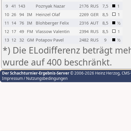
9
41
143
Poznyak Nazar
2176
RUS
7,5
1
10
26
94
IM
Heinzel Olaf
2269
GER
8,5
1
11
14
76
IM
Blohberger Felix
2316
AUT
8,5
½
12
17
49
FM
Vlassow Valentin
2394
RUS
8,5
1
13
12
32
GM
Potapov Pavel
2482
RUS
9
½
*) Die ELodifferenz beträgt meh
wurde auf 400 beschränkt.
Der Schachturnier-Ergebnis-Server
© 2006-2026 Heinz Herzog
, CMS
Impressum / Nutzungsbedingungen