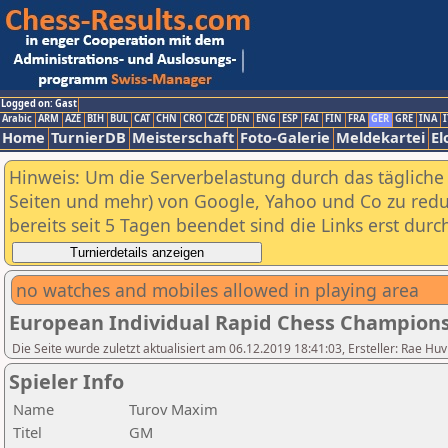
Logged on: Gast
Arabic
ARM
AZE
BIH
BUL
CAT
CHN
CRO
CZE
DEN
ENG
ESP
FAI
FIN
FRA
GER
GRE
INA
I
Home
TurnierDB
Meisterschaft
Foto-Galerie
Meldekartei
El
Hinweis: Um die Serverbelastung durch das tägliche D
Seiten und mehr) von Google, Yahoo und Co zu reduz
bereits seit 5 Tagen beendet sind die Links erst dur
no watches and mobiles allowed in playing area
European Individual Rapid Chess Champions
Die Seite wurde zuletzt aktualisiert am 06.12.2019 18:41:03, Ersteller: Rae
Spieler Info
Name
Turov Maxim
Titel
GM