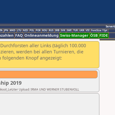
Servert
TA
JPN
MKD
LTU
NED
POL
POR
ROU
RUS
SRB
SVK
SWE
TUR
UKR
VIE
FontSize:11pt
ozahlen
FAQ
Onlineanmeldung
Swiss-Manager
ÖSB
FIDE
urchforsten aller Links (täglich 100.000
ieren, werden bei allen Turnieren, die
ch folgenden Knopf angezeigt:
hip 2019
 Huvikool;,Letzter Upload: IRMA UND WERNER STUBENVOLL