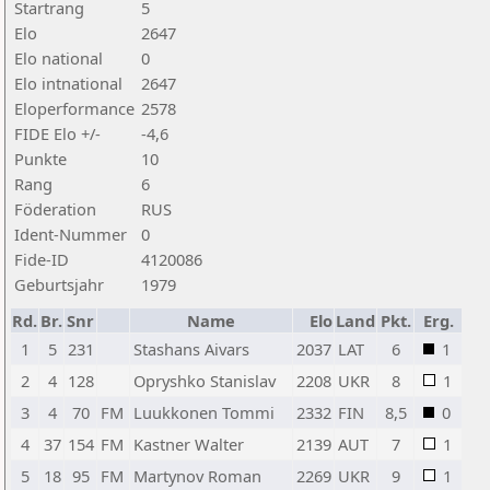
Startrang
5
Elo
2647
Elo national
0
Elo intnational
2647
Eloperformance
2578
FIDE Elo +/-
-4,6
Punkte
10
Rang
6
Föderation
RUS
Ident-Nummer
0
Fide-ID
4120086
Geburtsjahr
1979
Rd.
Br.
Snr
Name
Elo
Land
Pkt.
Erg.
1
5
231
Stashans Aivars
2037
LAT
6
1
2
4
128
Opryshko Stanislav
2208
UKR
8
1
3
4
70
FM
Luukkonen Tommi
2332
FIN
8,5
0
4
37
154
FM
Kastner Walter
2139
AUT
7
1
5
18
95
FM
Martynov Roman
2269
UKR
9
1