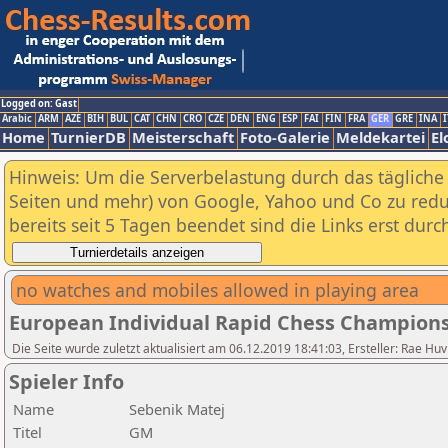
Logged on: Gast
Arabic
ARM
AZE
BIH
BUL
CAT
CHN
CRO
CZE
DEN
ENG
ESP
FAI
FIN
FRA
GER
GRE
INA
I
Home
TurnierDB
Meisterschaft
Foto-Galerie
Meldekartei
El
Hinweis: Um die Serverbelastung durch das tägliche D
Seiten und mehr) von Google, Yahoo und Co zu reduz
bereits seit 5 Tagen beendet sind die Links erst dur
no watches and mobiles allowed in playing area
European Individual Rapid Chess Champions
Die Seite wurde zuletzt aktualisiert am 06.12.2019 18:41:03, Ersteller: Rae
Spieler Info
Name
Sebenik Matej
Titel
GM