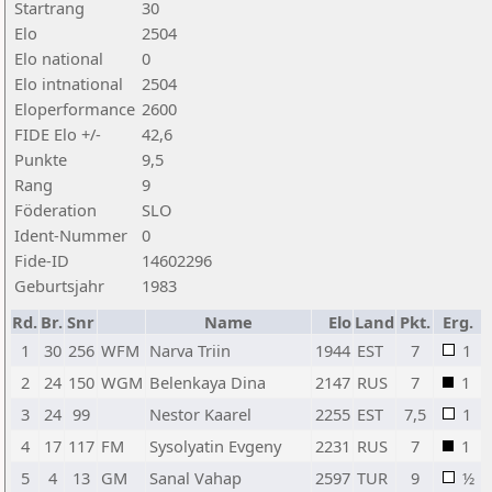
Startrang
30
Elo
2504
Elo national
0
Elo intnational
2504
Eloperformance
2600
FIDE Elo +/-
42,6
Punkte
9,5
Rang
9
Föderation
SLO
Ident-Nummer
0
Fide-ID
14602296
Geburtsjahr
1983
Rd.
Br.
Snr
Name
Elo
Land
Pkt.
Erg.
1
30
256
WFM
Narva Triin
1944
EST
7
1
2
24
150
WGM
Belenkaya Dina
2147
RUS
7
1
3
24
99
Nestor Kaarel
2255
EST
7,5
1
4
17
117
FM
Sysolyatin Evgeny
2231
RUS
7
1
5
4
13
GM
Sanal Vahap
2597
TUR
9
½