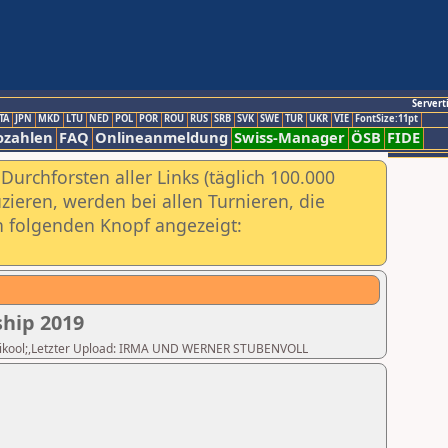
Servert
TA
JPN
MKD
LTU
NED
POL
POR
ROU
RUS
SRB
SVK
SWE
TUR
UKR
VIE
FontSize:11pt
ozahlen
FAQ
Onlineanmeldung
Swiss-Manager
ÖSB
FIDE
urchforsten aller Links (täglich 100.000
ieren, werden bei allen Turnieren, die
ch folgenden Knopf angezeigt:
hip 2019
 Huvikool;,Letzter Upload: IRMA UND WERNER STUBENVOLL