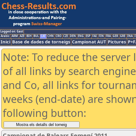
Logged on: Gast
Arabic
ARM
AZE
BIH
BUL
CAT
CHN
CRO
CZE
DEN
ENG
ESP
FAI
FIN
FRA
GER
GRE
INA
I
Inici
Base de dades de torneigs
Campionat AUT
Pictures
P+F
Note: To reduce the server 
of all links by search engin
and Co, all links for tourn
weeks (end-date) are shown 
following button:
Campionat de Balears Femení 2011