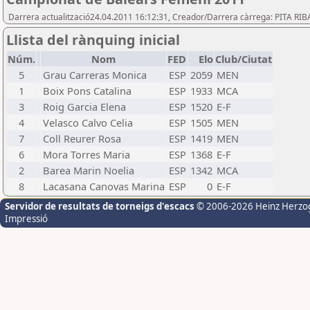
Darrera actualització24.04.2011 16:12:31, Creador/Darrera càrrega: PITA RIB
Llista del rànquing inicial
Núm.
Nom
FED
Elo
Club/Ciutat
5
Grau Carreras Monica
ESP
2059
MEN
1
Boix Pons Catalina
ESP
1933
MCA
3
Roig Garcia Elena
ESP
1520
E-F
4
Velasco Calvo Celia
ESP
1505
MEN
7
Coll Reurer Rosa
ESP
1419
MEN
6
Mora Torres Maria
ESP
1368
E-F
2
Barea Marin Noelia
ESP
1342
MCA
8
Lacasana Canovas Marina
ESP
0
E-F
Servidor de resultats de torneigs d'escacs
© 2006-2026 Heinz Herzo
Impressió