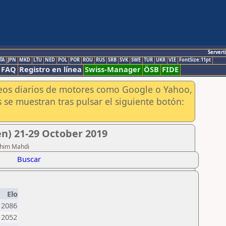
Servert
TA
JPN
MKD
LTU
NED
POL
POR
ROU
RUS
SRB
SVK
SWE
TUR
UKR
VIE
FontSize:11pt
FAQ
Registro en línea
Swiss-Manager
ÖSB
FIDE
aneos diarios de motores como Google o Yahoo,
 se muestran tras pulsar el siguiente botón:
) 21-29 October 2019
rahim Mahdi
Buscar
Elo
2086
2052