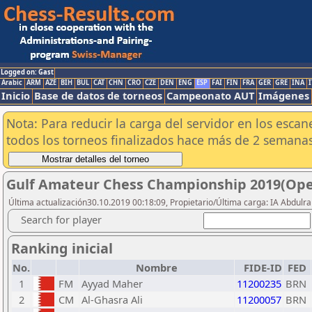
Logged on: Gast
Arabic
ARM
AZE
BIH
BUL
CAT
CHN
CRO
CZE
DEN
ENG
ESP
FAI
FIN
FRA
GER
GRE
INA
I
Inicio
Base de datos de torneos
Campeonato AUT
Imágenes
Nota: Para reducir la carga del servidor en los esc
todos los torneos finalizados hace más de 2 semanas
Gulf Amateur Chess Championship 2019(Open
Última actualización30.10.2019 00:18:09, Propietario/Última carga: IA Abdul
Search for player
Ranking inicial
No.
Nombre
FIDE-ID
FED
1
FM
Ayyad Maher
11200235
BRN
2
CM
Al-Ghasra Ali
11200057
BRN