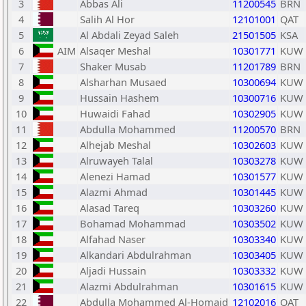
3
Abbas Ali
11200545
BRN
4
Salih Al Hor
12101001
QAT
5
Al Abdali Zeyad Saleh
21501505
KSA
6
AIM
Alsaqer Meshal
10301771
KUW
7
Shaker Musab
11201789
BRN
8
Alsharhan Musaed
10300694
KUW
9
Hussain Hashem
10300716
KUW
10
Huwaidi Fahad
10302905
KUW
11
Abdulla Mohammed
11200570
BRN
12
Alhejab Meshal
10302603
KUW
13
Alruwayeh Talal
10303278
KUW
14
Alenezi Hamad
10301577
KUW
15
Alazmi Ahmad
10301445
KUW
16
Alasad Tareq
10303260
KUW
17
Bohamad Mohammad
10303502
KUW
18
Alfahad Naser
10303340
KUW
19
Alkandari Abdulrahman
10303405
KUW
20
Aljadi Hussain
10303332
KUW
21
Alazmi Abdulrahman
10301615
KUW
22
Abdulla Mohammed Al-Homaid
12102016
QAT