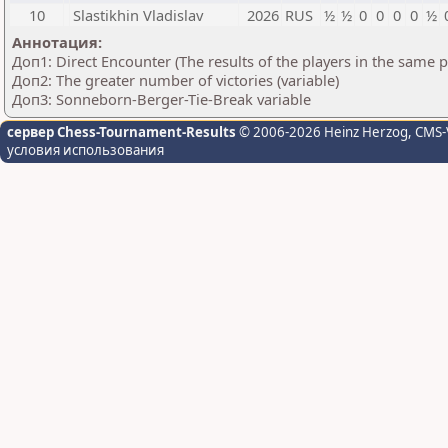
10
Slastikhin Vladislav
2026
RUS
½
½
0
0
0
0
½
Аннотация:
Доп1: Direct Encounter (The results of the players in the same 
Доп2: The greater number of victories (variable)
Доп3: Sonneborn-Berger-Tie-Break variable
сервер Chess-Tournament-Results
© 2006-2026 Heinz Herzog
, CMS-
условия использования