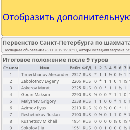
Отобразить дополнительну
Первенство Санкт-Петербурга по шахмата
Последнее обновление26.11.2019 19:26:13, Автор/Последняя загрузка: St.
Итоговое положение после 9 туров
Ст.ном
Имя
Рейт.
ФЕД.
1
2
3
4
5
6
7
1
Timerkhanov Alexander
2327
RUS
*
1
1
½
0
½
1
2
Zabolotnov Evgeny
2206
RUS
0
*
1
1
0
1
½
3
Askerov Marat
2325
RUS
0
0
*
1
1
½
1
4
Gogin Maksim
2290
RUS
½
0
0
*
1
1
0
5
Malyshev Grigory
2338
RUS
1
1
0
0
*
1
0
6
Azimov Ilyas
2213
RUS
½
0
½
0
0
*
1
7
Reshetnikov Ruslan
2100
RUS
0
½
0
1
1
0
*
8
Kuznetsov Mikhail
1951
RUS
0
0
0
0
½
0
½
9
Sokolov Ilia
1951
RUS
0
0
1
0
0
0
½