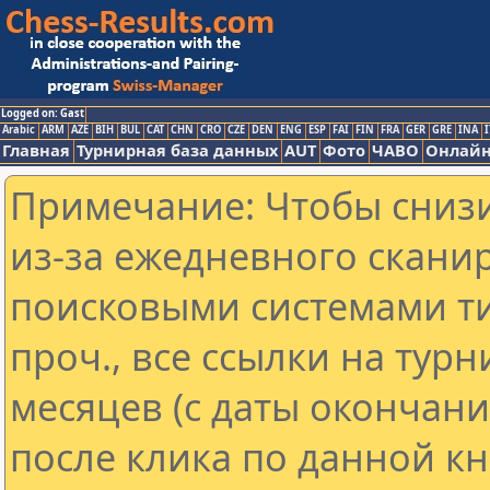
Logged on: Gast
Arabic
ARM
AZE
BIH
BUL
CAT
CHN
CRO
CZE
DEN
ENG
ESP
FAI
FIN
FRA
GER
GRE
INA
I
Главная
Турнирная база данных
AUT
Фото
ЧАВО
Онлайн
Примечание: Чтобы снизи
из-за ежедневного скани
поисковыми системами ти
проч., все ссылки на тур
месяцев (с даты окончан
после клика по данной кн