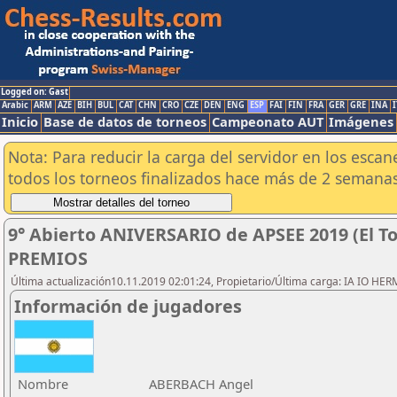
Logged on: Gast
Arabic
ARM
AZE
BIH
BUL
CAT
CHN
CRO
CZE
DEN
ENG
ESP
FAI
FIN
FRA
GER
GRE
INA
I
Inicio
Base de datos de torneos
Campeonato AUT
Imágenes
Nota: Para reducir la carga del servidor en los esc
todos los torneos finalizados hace más de 2 semanas
9° Abierto ANIVERSARIO de APSEE 2019 (El To
PREMIOS
Última actualización10.11.2019 02:01:24, Propietario/Última carga: IA IO HE
Información de jugadores
Nombre
ABERBACH Angel