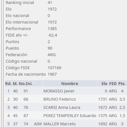
Ranking inicial
41
Elo
1972
Elo nacional
0
Elo internacional
1972
Performance
1385
FIDE elo +/-
-62,4
Puntos
2
Puesto
90
Federación
ARG
Código nacional
0
Código FIDE
107166
Fecha de nacimiento
1967
Rd.
M.
No.Ini.
Nombre
Elo
FED
Pts.
1
40
91
MORASSO Javier
0
ARG
4
2
30
68
BRUNO Federico
1731
ARG
3,5
3
40
76
SCARSI Anna Laura
1672
ARG
2,5
4
45
87
PEREZ TEMPERLEY Eduardo
1375
ARG
1,5
5
37
74
AIM
MALLER Marcelo
1692
ARG
3