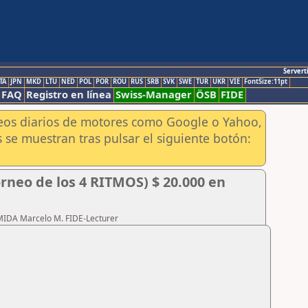
Servert
TA
JPN
MKD
LTU
NED
POL
POR
ROU
RUS
SRB
SVK
SWE
TUR
UKR
VIE
FontSize:11pt
FAQ
Registro en línea
Swiss-Manager
ÖSB
FIDE
aneos diarios de motores como Google o Yahoo,
 se muestran tras pulsar el siguiente botón:
rneo de los 4 RITMOS) $ 20.000 en
RMIDA Marcelo M. FIDE-Lecturer