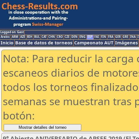
Logged on: Gast
Arabic
ARM
AZE
BIH
BUL
CAT
CHN
CRO
CZE
DEN
ENG
ESP
FAI
FIN
FRA
GER
GRE
INA
I
Inicio
Base de datos de torneos
Campeonato AUT
Imágenes
Nota: Para reducir la carga 
escaneos diarios de motor
todos los torneos finalizad
semanas se muestran tras p
botón:
9° Abierto ANIVERSARIO de APSEE 2019 (El To