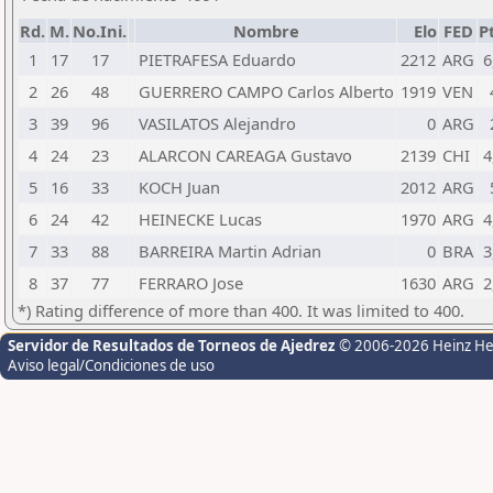
Rd.
M.
No.Ini.
Nombre
Elo
FED
Pt
1
17
17
PIETRAFESA Eduardo
2212
ARG
6
2
26
48
GUERRERO CAMPO Carlos Alberto
1919
VEN
3
39
96
VASILATOS Alejandro
0
ARG
4
24
23
ALARCON CAREAGA Gustavo
2139
CHI
4
5
16
33
KOCH Juan
2012
ARG
6
24
42
HEINECKE Lucas
1970
ARG
4
7
33
88
BARREIRA Martin Adrian
0
BRA
3
8
37
77
FERRARO Jose
1630
ARG
2
*) Rating difference of more than 400. It was limited to 400.
Servidor de Resultados de Torneos de Ajedrez
© 2006-2026 Heinz H
Aviso legal/Condiciones de uso