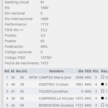
Ranking inicial
81
Elo
1600
Elo nacional
0
Elo internacional
1600
Performance
1713
FIDE elo +/-
23,2
Puntos
3,5
Puesto
65
Federación
ARG
Código nacional
0
Código FIDE
107581
Fecha de nacimiento
1973
Rd.
M.
No.Ini.
Nombre
Elo
FED
Pts.
Res
1
30
30
WFM
CAMPOS Maria Jose
2048
ARG
5
0
2
40
58
DIMITRIU Cristian
1861
ARG
4
0
3
47
95
TOLEDO Jonathan
0
ARG
3
1
4
36
56
CAMPANELLA Nicolas
1872
ARG
4
0
5
42
69
BERENSTEIN Gustavo
1727
ARG
3