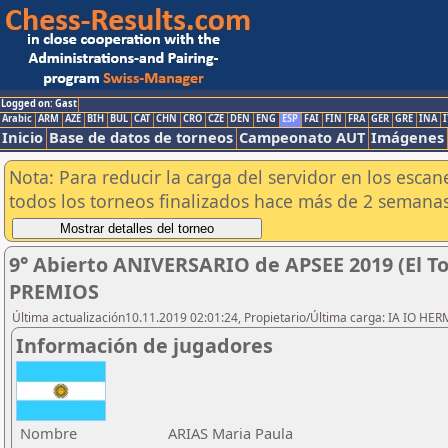
Logged on: Gast
Arabic
ARM
AZE
BIH
BUL
CAT
CHN
CRO
CZE
DEN
ENG
ESP
FAI
FIN
FRA
GER
GRE
INA
I
Inicio
Base de datos de torneos
Campeonato AUT
Imágenes
Nota: Para reducir la carga del servidor en los esc
todos los torneos finalizados hace más de 2 semanas
9° Abierto ANIVERSARIO de APSEE 2019 (El To
PREMIOS
Última actualización10.11.2019 02:01:24, Propietario/Última carga: IA IO HE
Información de jugadores
Nombre
ARIAS Maria Paula