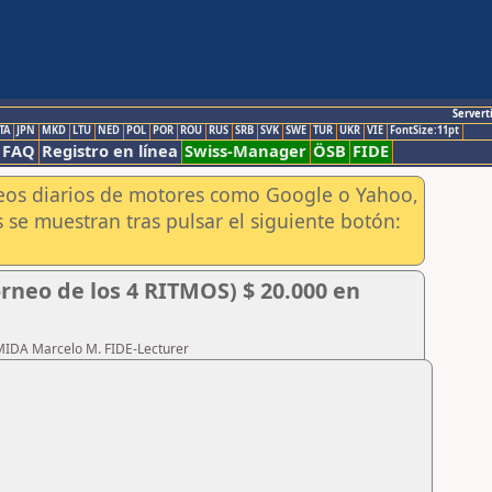
Servert
TA
JPN
MKD
LTU
NED
POL
POR
ROU
RUS
SRB
SVK
SWE
TUR
UKR
VIE
FontSize:11pt
FAQ
Registro en línea
Swiss-Manager
ÖSB
FIDE
aneos diarios de motores como Google o Yahoo,
 se muestran tras pulsar el siguiente botón:
rneo de los 4 RITMOS) $ 20.000 en
RMIDA Marcelo M. FIDE-Lecturer