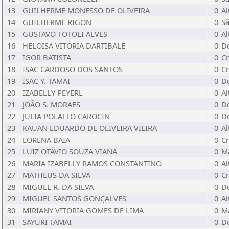
13
GUILHERME MONESSO DE OLIVEIRA
0
Al
14
GUILHERME RIGON
0
Sã
15
GUSTAVO TOTOLI ALVES
0
Al
16
HELOISA VITÓRIA DARTIBALE
0
D
17
IGOR BATISTA
0
Cr
18
ISAC CARDOSO DOS SANTOS
0
Cr
19
ISAC Y. TAMAI
0
D
20
IZABELLY PEYERL
0
Al
21
JOÃO S. MORAES
0
D
22
JULIA POLATTO CAROCIN
0
D
23
KAUAN EDUARDO DE OLIVEIRA VIEIRA
0
Al
24
LORENA BAIA
0
Cr
25
LUIZ OTÁVIO SOUZA VIANA
0
M
26
MARIA IZABELLY RAMOS CONSTANTINO
0
Al
27
MATHEUS DA SILVA
0
Cr
28
MIGUEL R. DA SILVA
0
D
29
MIGUEL SANTOS GONÇALVES
0
Al
30
MIRIANY VITORIA GOMES DE LIMA
0
M
31
SAYURI TAMAI
0
D