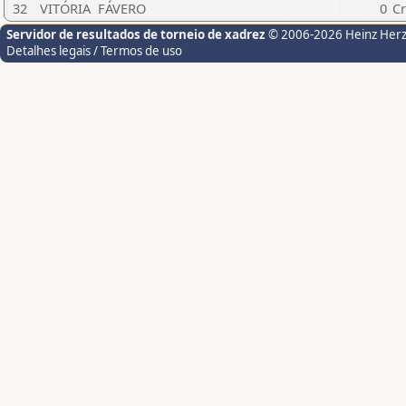
32
VITÓRIA FÁVERO
0
Cr
Servidor de resultados de torneio de xadrez
© 2006-2026 Heinz Her
Detalhes legais / Termos de uso