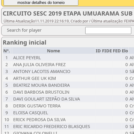
CIRCUITO SESC 2019 ETAPA UMUARAMA SUB 
Última Atualização11.11.2019 22:16:19, Criado por / Última atualização: FEX
Search for player
Ranking inicial
Nº.
Nome
ID FIDE
FED
Elo
1
ALICE PEYERL
0
Al
2
ANA JULIA OLIVEIRA FREZ
0
Al
3
ANTONY LACOTIS AMANCIO
0
Sã
4
ARTHUR GEE UK KIM
0
Cr
5
BEATRIZ MOURA BANDEIRA
0
Al
6
DAVI BARBOSA BRUSTOLIN
0
Al
7
DAVI GOULART IZEPÃO DA SILVA
0
Al
8
DERIK GUSTAVO TERRA
0
Cr
9
ELOISA CASQUEL
0
Cr
10
ERICK PEDROSA DA SILVA
0
Cr
11
ERIC RICARDO FREDERICO BLASQUES
0
Sã
12
GIOVANA COLONELLI
0
Sã