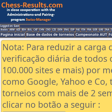
Logged on: Gast
Arabic
ARM
AZE
BIH
BUL
CAT
CHN
CRO
CZE
DEN
ENG
ESP
FAI
FIN
FRA
GER
GRE
INA
I
Pagina inicial
Base de dados de torneios
Campeonato AUT
F
Nota: Para reduzir a carga 
verificação diária de todos 
100.000 sites e mais) por 
como Google, Yahoo e Co, t
torneios com mais de 2 se
clicar no botão a seguir :