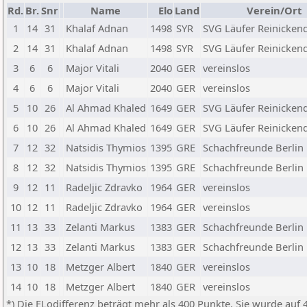
Rd.
Br.
Snr
Name
Elo
Land
Verein/Ort
1
14
31
Khalaf Adnan
1498
SYR
SVG Läufer Reinickend
2
14
31
Khalaf Adnan
1498
SYR
SVG Läufer Reinickend
3
6
6
Major Vitali
2040
GER
vereinslos
4
6
6
Major Vitali
2040
GER
vereinslos
5
10
26
Al Ahmad Khaled
1649
GER
SVG Läufer Reinickend
6
10
26
Al Ahmad Khaled
1649
GER
SVG Läufer Reinickend
7
12
32
Natsidis Thymios
1395
GRE
Schachfreunde Berlin 
8
12
32
Natsidis Thymios
1395
GRE
Schachfreunde Berlin 
9
12
11
Radeljic Zdravko
1964
GER
vereinslos
10
12
11
Radeljic Zdravko
1964
GER
vereinslos
11
13
33
Zelanti Markus
1383
GER
Schachfreunde Berlin 
12
13
33
Zelanti Markus
1383
GER
Schachfreunde Berlin 
13
10
18
Metzger Albert
1840
GER
vereinslos
14
10
18
Metzger Albert
1840
GER
vereinslos
*) Die ELodifferenz beträgt mehr als 400 Punkte. Sie wurde auf 