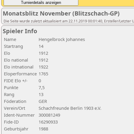
Monatsblitz November (Blitzschach-GP)
Die Seite wurde zuletzt aktualisiert am 22.11.2019 00:01:40, Ersteller/Letzter
Spieler Info
Name
Hengelbrock Johannes
Startrang
14
Elo
1912
Elo national
1912
Elo intnational
1922
Eloperformance
1765
FIDE Elo +/-
0
Punkte
7,5
Rang
13
Föderation
GER
Verein/Ort
Schachfreunde Berlin 1903 e.V.
Ident-Nummer
300081249
Fide-ID
16290933
Geburtsjahr
1988