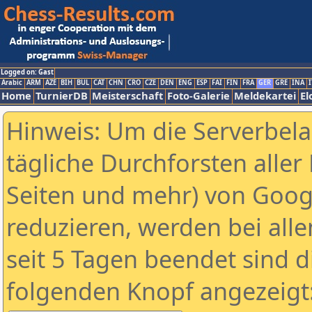
Logged on: Gast
Arabic
ARM
AZE
BIH
BUL
CAT
CHN
CRO
CZE
DEN
ENG
ESP
FAI
FIN
FRA
GER
GRE
INA
I
Home
TurnierDB
Meisterschaft
Foto-Galerie
Meldekartei
El
Hinweis: Um die Serverbel
tägliche Durchforsten aller 
Seiten und mehr) von Goog
reduzieren, werden bei alle
seit 5 Tagen beendet sind d
folgenden Knopf angezeigt