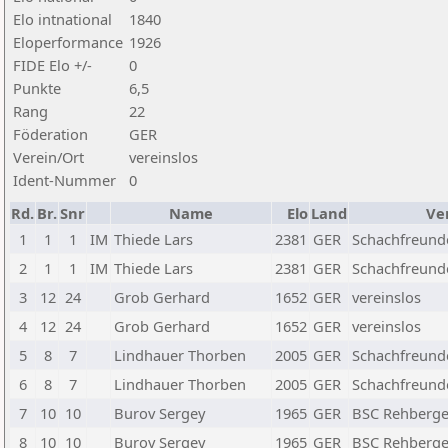
Elo intnational
1840
Eloperformance
1926
FIDE Elo +/-
0
Punkte
6,5
Rang
22
Föderation
GER
Verein/Ort
vereinslos
Ident-Nummer
0
Rd.
Br.
Snr
Name
Elo
Land
Ve
1
1
1
IM
Thiede Lars
2381
GER
Schachfreunde
2
1
1
IM
Thiede Lars
2381
GER
Schachfreunde
3
12
24
Grob Gerhard
1652
GER
vereinslos
4
12
24
Grob Gerhard
1652
GER
vereinslos
5
8
7
Lindhauer Thorben
2005
GER
Schachfreunde
6
8
7
Lindhauer Thorben
2005
GER
Schachfreunde
7
10
10
Burov Sergey
1965
GER
BSC Rehberge 
8
10
10
Burov Sergey
1965
GER
BSC Rehberge 