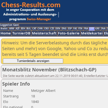
Logged on: Gast
Arabic
ARM
AZE
BIH
BUL
CAT
CHN
CRO
CZE
DEN
ENG
ESP
FAI
FIN
FRA
GER
GRE
INA
I
Home
TurnierDB
Meisterschaft
Foto-Galerie
Meldekartei
El
Hinweis: Um die Serverbelastung durch das tägliche D
Seiten und mehr) von Google, Yahoo und Co zu reduz
bereits seit 5 Tagen beendet sind die Links erst dur
Monatsblitz November (Blitzschach-GP)
Die Seite wurde zuletzt aktualisiert am 22.11.2019 00:01:40, Ersteller/Letzter
Spieler Info
Name
Metzger Albert
Startrang
18
Elo
1840
Elo national
0