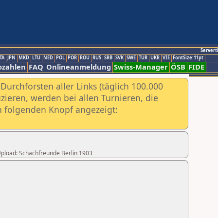
Servert
TA
JPN
MKD
LTU
NED
POL
POR
ROU
RUS
SRB
SVK
SWE
TUR
UKR
VIE
FontSize:11pt
ozahlen
FAQ
Onlineanmeldung
Swiss-Manager
ÖSB
FIDE
urchforsten aller Links (täglich 100.000
ieren, werden bei allen Turnieren, die
ch folgenden Knopf angezeigt:
 Upload: Schachfreunde Berlin 1903