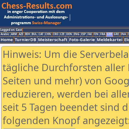
Logged on: Gast
Arabic
ARM
AZE
BIH
BUL
CAT
CHN
CRO
CZE
DEN
ENG
ESP
FAI
FIN
FRA
GER
GRE
INA
I
Home
TurnierDB
Meisterschaft
Foto-Galerie
Meldekartei
El
Hinweis: Um die Serverbel
tägliche Durchforsten aller 
Seiten und mehr) von Goog
reduzieren, werden bei alle
seit 5 Tagen beendet sind d
folgenden Knopf angezeigt