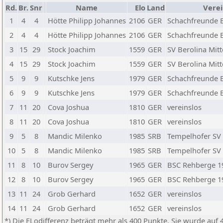
Rd.
Br.
Snr
Name
Elo
Land
Verei
1
4
4
Hötte Philipp Johannes
2106
GER
Schachfreunde Be
2
4
4
Hötte Philipp Johannes
2106
GER
Schachfreunde Be
3
15
29
Stock Joachim
1559
GER
SV Berolina Mitt
4
15
29
Stock Joachim
1559
GER
SV Berolina Mitt
5
9
9
Kutschke Jens
1979
GER
Schachfreunde Be
6
9
9
Kutschke Jens
1979
GER
Schachfreunde Be
7
11
20
Cova Joshua
1810
GER
vereinslos
8
11
20
Cova Joshua
1810
GER
vereinslos
9
5
8
Mandic Milenko
1985
SRB
Tempelhofer SV
10
5
8
Mandic Milenko
1985
SRB
Tempelhofer SV
11
8
10
Burov Sergey
1965
GER
BSC Rehberge 19
12
8
10
Burov Sergey
1965
GER
BSC Rehberge 19
13
11
24
Grob Gerhard
1652
GER
vereinslos
14
11
24
Grob Gerhard
1652
GER
vereinslos
*) Die ELodifferenz beträgt mehr als 400 Punkte. Sie wurde auf 