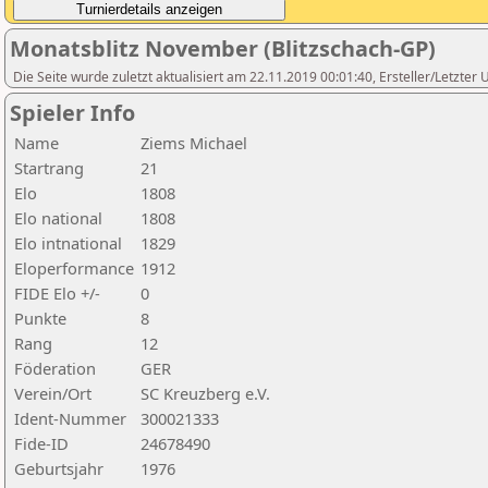
Monatsblitz November (Blitzschach-GP)
Die Seite wurde zuletzt aktualisiert am 22.11.2019 00:01:40, Ersteller/Letzter
Spieler Info
Name
Ziems Michael
Startrang
21
Elo
1808
Elo national
1808
Elo intnational
1829
Eloperformance
1912
FIDE Elo +/-
0
Punkte
8
Rang
12
Föderation
GER
Verein/Ort
SC Kreuzberg e.V.
Ident-Nummer
300021333
Fide-ID
24678490
Geburtsjahr
1976