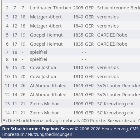
2
7
7
Lindhauer Thorben
2005
GER
Schachfreunde Berli
3
12
18
Metzger Albert
1840
GER
vereinslos
4
12
18
Metzger Albert
1840
GER
vereinslos
5
17
19
Goepel Helmut
1835
GER
GARDEZ-Robe
6
17
19
Goepel Helmut
1835
GER
GARDEZ-Robe
7
18
-
spielfrei
-
-
8
18
-
spielfrei
-
-
9
15
20
Cova Joshua
1810
GER
vereinslos
10
15
20
Cova Joshua
1810
GER
vereinslos
11
14
26
Al Ahmad Khaled
1649
GER
SVG Läufer Reinicke
12
14
26
Al Ahmad Khaled
1649
GER
SVG Läufer Reinicke
13
11
21
Ziems Michael
1808
GER
SC Kreuzberg e.V.
14
11
21
Ziems Michael
1808
GER
SC Kreuzberg e.V.
*) Die ELodifferenz beträgt mehr als 400 Punkte. Sie wurde auf 
Der Schachturnier-Ergebnis-Server
© 2006-2026 Heinz Herzog
, CMS
Impressum / Nutzungsbedingungen