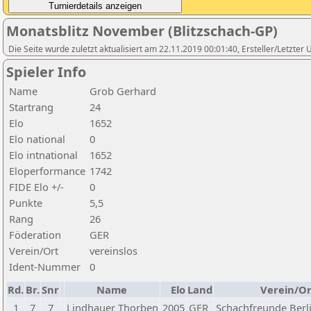
Monatsblitz November (Blitzschach-GP)
Die Seite wurde zuletzt aktualisiert am 22.11.2019 00:01:40, Ersteller/Letzter
Spieler Info
Name
Grob Gerhard
Startrang
24
Elo
1652
Elo national
0
Elo intnational
1652
Eloperformance
1742
FIDE Elo +/-
0
Punkte
5,5
Rang
26
Föderation
GER
Verein/Ort
vereinslos
Ident-Nummer
0
Rd.
Br.
Snr
Name
Elo
Land
Verein/Or
1
7
7
Lindhauer Thorben
2005
GER
Schachfreunde Berli