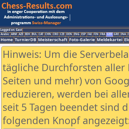
Logged on: Gast
Arabic
ARM
AZE
BIH
BUL
CAT
CHN
CRO
CZE
DEN
ENG
ESP
FAI
FIN
FRA
GER
GRE
INA
I
Home
TurnierDB
Meisterschaft
Foto-Galerie
Meldekartei
El
Hinweis: Um die Serverbel
tägliche Durchforsten aller 
Seiten und mehr) von Goog
reduzieren, werden bei alle
seit 5 Tagen beendet sind d
folgenden Knopf angezeigt