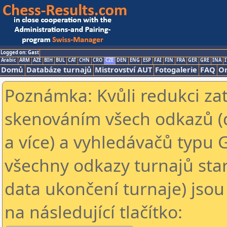
Logged on: Gast
Arabic
ARM
AZE
BIH
BUL
CAT
CHN
CRO
CZE
DEN
ENG
ESP
FAI
FIN
FRA
GER
GRE
INA
I
Domů
Databáze turnajů
Mistrovství AUT
Fotogalerie
FAQ
On
Poznámka: Kvůli redukci za
skenováním všech odkazů (
a více) a vyhledávačů typu 
všechny odkazy turnajů star
data ukončení turnaje) jsou
na následující tlačítko: