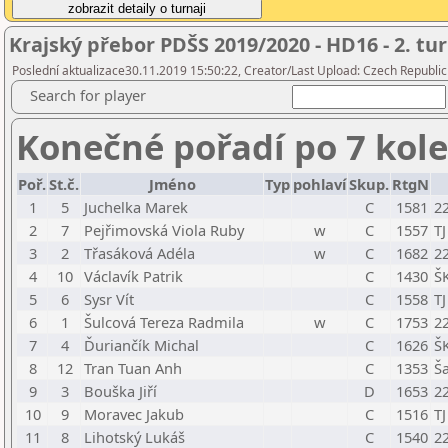
Krajský přebor PDŠS 2019/2020 - HD16 - 2. tu
Poslední aktualizace30.11.2019 15:50:22, Creator/Last Upload: Czech Republic
Search for player
Konečné pořadí po 7 kol
Poř.
St.č.
Jméno
Typ
pohlaví
Skup.
RtgN
1
5
Juchelka Marek
C
1581
22
2
7
Pejřimovská Viola Ruby
w
C
1557
T
3
2
Třasáková Adéla
w
C
1682
22
4
10
Václavík Patrik
C
1430
ŠK
5
6
Sysr Vít
C
1558
T
6
1
Šulcová Tereza Radmila
w
C
1753
22
7
4
Ďuriančík Michal
C
1626
ŠK
8
12
Tran Tuan Anh
C
1353
Ša
9
3
Bouška Jiří
D
1653
22
10
9
Moravec Jakub
C
1516
T
11
8
Lihotský Lukáš
C
1540
22