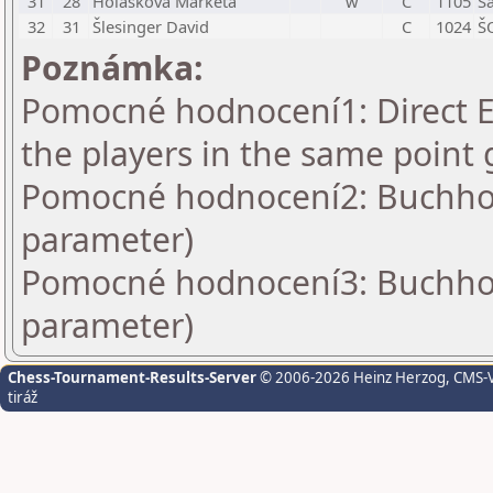
31
28
Holásková Markéta
w
C
1105
Ša
32
31
Šlesinger David
C
1024
Š
Poznámka:
Pomocné hodnocení1: Direct En
the players in the same point 
Pomocné hodnocení2: Buchholz
parameter)
Pomocné hodnocení3: Buchholz
parameter)
Chess-Tournament-Results-Server
© 2006-2026 Heinz Herzog
, CMS-
tiráž