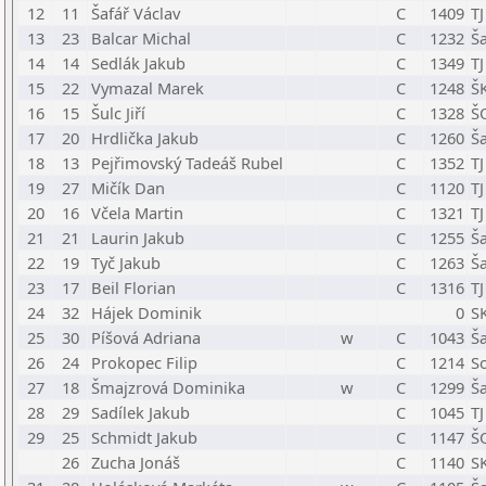
12
11
Šafář Václav
C
1409
TJ
13
23
Balcar Michal
C
1232
Š
14
14
Sedlák Jakub
C
1349
T
15
22
Vymazal Marek
C
1248
ŠK
16
15
Šulc Jiří
C
1328
Š
17
20
Hrdlička Jakub
C
1260
Š
18
13
Pejřimovský Tadeáš Rubel
C
1352
T
19
27
Mičík Dan
C
1120
T
20
16
Včela Martin
C
1321
T
21
21
Laurin Jakub
C
1255
Ša
22
19
Tyč Jakub
C
1263
Š
23
17
Beil Florian
C
1316
T
24
32
Hájek Dominik
0
S
25
30
Píšová Adriana
w
C
1043
Ša
26
24
Prokopec Filip
C
1214
So
27
18
Šmajzrová Dominika
w
C
1299
Ša
28
29
Sadílek Jakub
C
1045
T
29
25
Schmidt Jakub
C
1147
Š
26
Zucha Jonáš
C
1140
S