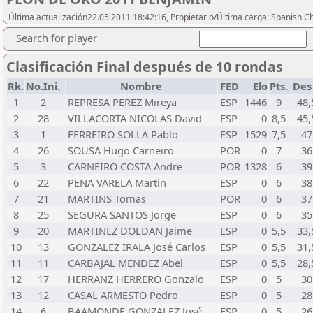
Última actualización22.05.2011 18:42:16, Propietario/Última carga: Spanish C
Search for player
Clasificación Final después de 10 rondas
Rk.
No.Ini.
Nombre
FED
Elo
Pts.
Des
1
2
REPRESA PEREZ Mireya
ESP
1446
9
48,
2
28
VILLACORTA NICOLAS David
ESP
0
8,5
45,
3
1
FERREIRO SOLLA Pablo
ESP
1529
7,5
47
4
26
SOUSA Hugo Carneiro
POR
0
7
36
5
3
CARNEIRO COSTA Andre
POR
1328
6
39
6
22
PENA VARELA Martin
ESP
0
6
38
7
21
MARTINS Tomas
POR
0
6
37
8
25
SEGURA SANTOS Jorge
ESP
0
6
35
9
20
MARTINEZ DOLDAN Jaime
ESP
0
5,5
33,
10
13
GONZALEZ IRALA José Carlos
ESP
0
5,5
31,
11
11
CARBAJAL MENDEZ Abel
ESP
0
5,5
28,
12
17
HERRANZ HERRERO Gonzalo
ESP
0
5
30
13
12
CASAL ARMESTO Pedro
ESP
0
5
28
14
6
BAAMONDE GONZALEZ José
ESP
0
5
26