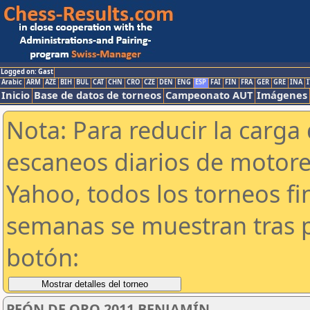
Logged on: Gast
Arabic
ARM
AZE
BIH
BUL
CAT
CHN
CRO
CZE
DEN
ENG
ESP
FAI
FIN
FRA
GER
GRE
INA
I
Inicio
Base de datos de torneos
Campeonato AUT
Imágenes
Nota: Para reducir la carga 
escaneos diarios de motor
Yahoo, todos los torneos f
semanas se muestran tras p
botón:
PEÓN DE ORO 2011 BENJAMÍN