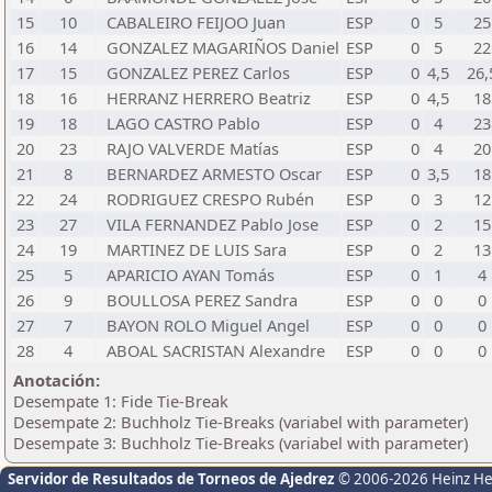
15
10
CABALEIRO FEIJOO Juan
ESP
0
5
25
16
14
GONZALEZ MAGARIÑOS Daniel
ESP
0
5
22
17
15
GONZALEZ PEREZ Carlos
ESP
0
4,5
26,
18
16
HERRANZ HERRERO Beatriz
ESP
0
4,5
18
19
18
LAGO CASTRO Pablo
ESP
0
4
23
20
23
RAJO VALVERDE Matías
ESP
0
4
20
21
8
BERNARDEZ ARMESTO Oscar
ESP
0
3,5
18
22
24
RODRIGUEZ CRESPO Rubén
ESP
0
3
12
23
27
VILA FERNANDEZ Pablo Jose
ESP
0
2
15
24
19
MARTINEZ DE LUIS Sara
ESP
0
2
13
25
5
APARICIO AYAN Tomás
ESP
0
1
4
26
9
BOULLOSA PEREZ Sandra
ESP
0
0
0
27
7
BAYON ROLO Miguel Angel
ESP
0
0
0
28
4
ABOAL SACRISTAN Alexandre
ESP
0
0
0
Anotación:
Desempate 1: Fide Tie-Break
Desempate 2: Buchholz Tie-Breaks (variabel with parameter)
Desempate 3: Buchholz Tie-Breaks (variabel with parameter)
Servidor de Resultados de Torneos de Ajedrez
© 2006-2026 Heinz H