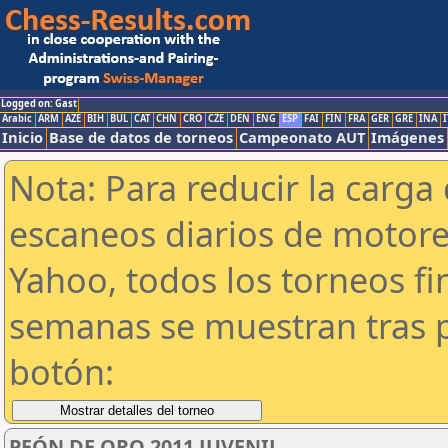
Logged on: Gast
Arabic
ARM
AZE
BIH
BUL
CAT
CHN
CRO
CZE
DEN
ENG
ESP
FAI
FIN
FRA
GER
GRE
INA
I
Inicio
Base de datos de torneos
Campeonato AUT
Imágenes
Nota: Para reducir la carga 
escaneos diarios de motor
Yahoo, todos los torneos f
semanas se muestran tras p
botón:
PEÓN DE ORO 2011 JUVENIL