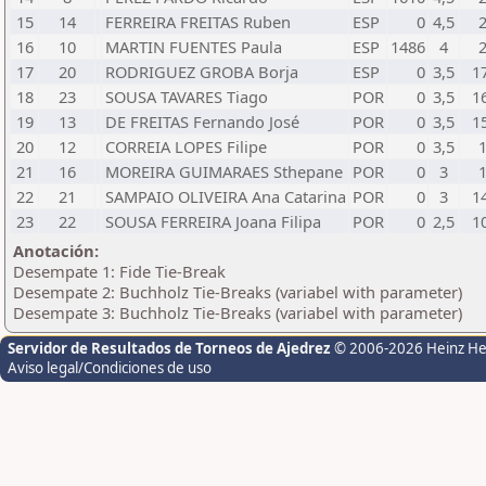
15
14
FERREIRA FREITAS Ruben
ESP
0
4,5
16
10
MARTIN FUENTES Paula
ESP
1486
4
17
20
RODRIGUEZ GROBA Borja
ESP
0
3,5
1
18
23
SOUSA TAVARES Tiago
POR
0
3,5
1
19
13
DE FREITAS Fernando José
POR
0
3,5
1
20
12
CORREIA LOPES Filipe
POR
0
3,5
21
16
MOREIRA GUIMARAES Sthepane
POR
0
3
22
21
SAMPAIO OLIVEIRA Ana Catarina
POR
0
3
1
23
22
SOUSA FERREIRA Joana Filipa
POR
0
2,5
1
Anotación:
Desempate 1: Fide Tie-Break
Desempate 2: Buchholz Tie-Breaks (variabel with parameter)
Desempate 3: Buchholz Tie-Breaks (variabel with parameter)
Servidor de Resultados de Torneos de Ajedrez
© 2006-2026 Heinz H
Aviso legal/Condiciones de uso