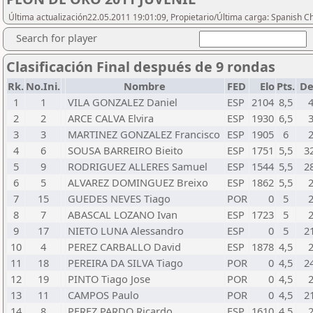
Última actualización22.05.2011 19:01:09, Propietario/Última carga: Spanish C
Search for player
Clasificación Final después de 9 rondas
Rk.
No.Ini.
Nombre
FED
Elo
Pts.
De
1
1
VILA GONZALEZ Daniel
ESP
2104
8,5
2
2
ARCE CALVA Elvira
ESP
1930
6,5
3
3
MARTINEZ GONZALEZ Francisco
ESP
1905
6
4
6
SOUSA BARREIRO Bieito
ESP
1751
5,5
3
5
9
RODRIGUEZ ALLERES Samuel
ESP
1544
5,5
2
6
5
ALVAREZ DOMINGUEZ Breixo
ESP
1862
5,5
7
15
GUEDES NEVES Tiago
POR
0
5
8
7
ABASCAL LOZANO Ivan
ESP
1723
5
9
17
NIETO LUNA Alessandro
ESP
0
5
2
10
4
PEREZ CARBALLO David
ESP
1878
4,5
11
18
PEREIRA DA SILVA Tiago
POR
0
4,5
2
12
19
PINTO Tiago Jose
POR
0
4,5
13
11
CAMPOS Paulo
POR
0
4,5
2
14
8
PEREZ PARDO Ricardo
ESP
1610
4,5