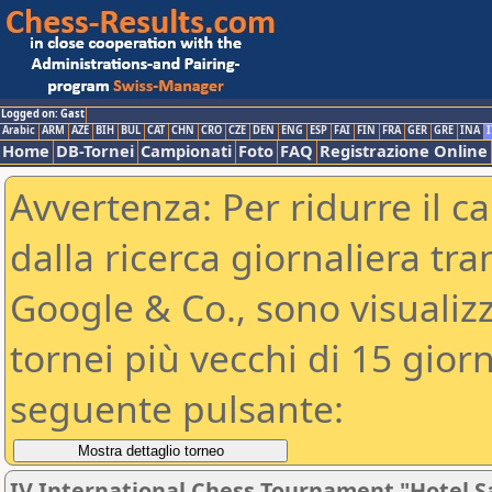
Logged on: Gast
Arabic
ARM
AZE
BIH
BUL
CAT
CHN
CRO
CZE
DEN
ENG
ESP
FAI
FIN
FRA
GER
GRE
INA
I
Home
DB-Tornei
Campionati
Foto
FAQ
Registrazione Online
Avvertenza: Per ridurre il c
dalla ricerca giornaliera tra
Google & Co., sono visualizzab
tornei più vecchi di 15 gio
seguente pulsante:
IV International Chess Tournament "Hotel 