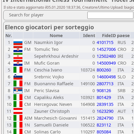
Il sito e stato aggiornato il05.01.2020 18:37:36, Creatore/Ultimo Upload: biagio
Search for player
Elenco giocatori per sorteggio
Nr.
Nome
Ident
FideID
paese
1
GM
Naumkin Igor
0
4101715
RUS
2
2
FM
Tomulic Teo
0
14527006
CRO
2
3
Sepehrkhoui Ardeshir
0
12502480
IRI
2
4
IM
Mufic Goran
0
14500949
CRO
2
5
FM
Ceschia Ivano
103724
800260
ITA
2
6
Srebrnic Vojko
0
14600498
SLO
2
7
FM
Buonanno Raffaele
149100
2807713
ITA
2
8
IM
Peric Slavisa
0
908126
SRB
2
9
CM
Capaliku Aleks
103921
801429
ITA
2
10
CM
Hercegovac Neven
164908
2839135
ITA
2
11
Zauner Christoph
0
1623290
AUT
1
12
AIM
Marchesich Giovanni
151415
2824790
ITA
1
13
1N
Samuelli Daniele
106522
823112
ITA
1
14
CM
Solinas Carlo
110297
805084
ITA
1