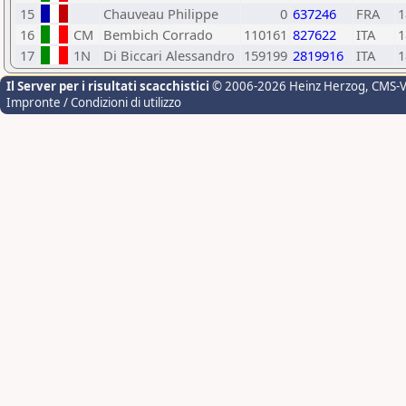
15
Chauveau Philippe
0
637246
FRA
1
16
CM
Bembich Corrado
110161
827622
ITA
1
17
1N
Di Biccari Alessandro
159199
2819916
ITA
1
Il Server per i risultati scacchistici
© 2006-2026 Heinz Herzog
, CMS-
Impronte / Condizioni di utilizzo