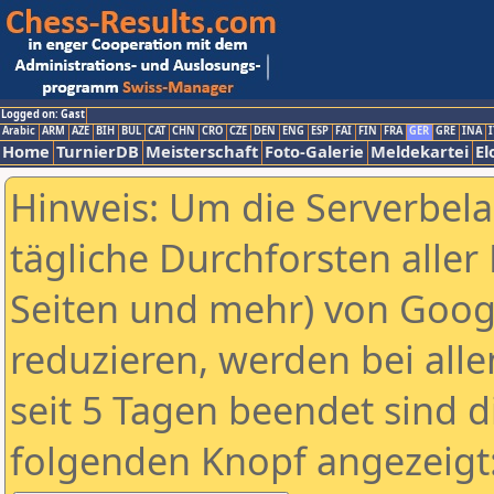
Logged on: Gast
Arabic
ARM
AZE
BIH
BUL
CAT
CHN
CRO
CZE
DEN
ENG
ESP
FAI
FIN
FRA
GER
GRE
INA
I
Home
TurnierDB
Meisterschaft
Foto-Galerie
Meldekartei
El
Hinweis: Um die Serverbel
tägliche Durchforsten aller 
Seiten und mehr) von Goog
reduzieren, werden bei alle
seit 5 Tagen beendet sind d
folgenden Knopf angezeigt