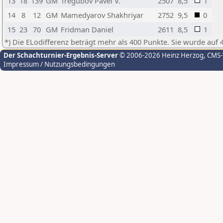
13
18
139
GM
Tregubov Pavel V.
2507
8,5
1
14
8
12
GM
Mamedyarov Shakhriyar
2752
9,5
0
15
23
70
GM
Fridman Daniel
2611
8,5
1
*) Die ELodifferenz beträgt mehr als 400 Punkte. Sie wurde auf 
Der Schachturnier-Ergebnis-Server
© 2006-2026 Heinz Herzog
, CMS
Impressum / Nutzungsbedingungen