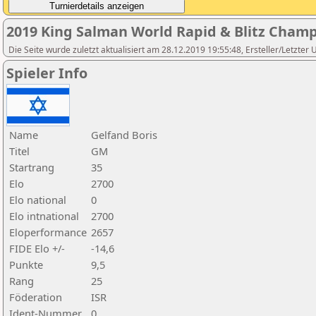
2019 King Salman World Rapid & Blitz Cham
Die Seite wurde zuletzt aktualisiert am 28.12.2019 19:55:48, Ersteller/Letzter
Spieler Info
Name
Gelfand Boris
Titel
GM
Startrang
35
Elo
2700
Elo national
0
Elo intnational
2700
Eloperformance
2657
FIDE Elo +/-
-14,6
Punkte
9,5
Rang
25
Föderation
ISR
Ident-Nummer
0