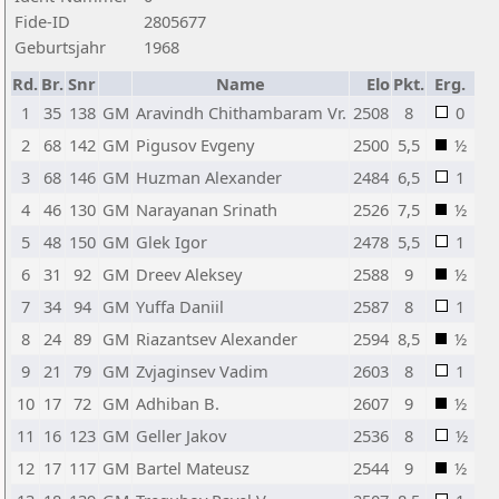
Fide-ID
2805677
Geburtsjahr
1968
Rd.
Br.
Snr
Name
Elo
Pkt.
Erg.
1
35
138
GM
Aravindh Chithambaram Vr.
2508
8
0
2
68
142
GM
Pigusov Evgeny
2500
5,5
½
3
68
146
GM
Huzman Alexander
2484
6,5
1
4
46
130
GM
Narayanan Srinath
2526
7,5
½
5
48
150
GM
Glek Igor
2478
5,5
1
6
31
92
GM
Dreev Aleksey
2588
9
½
7
34
94
GM
Yuffa Daniil
2587
8
1
8
24
89
GM
Riazantsev Alexander
2594
8,5
½
9
21
79
GM
Zvjaginsev Vadim
2603
8
1
10
17
72
GM
Adhiban B.
2607
9
½
11
16
123
GM
Geller Jakov
2536
8
½
12
17
117
GM
Bartel Mateusz
2544
9
½