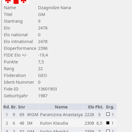
Name
Dzagnidze Nana
Titel
GM
Startrang
9
Elo
2478
Elo national
0
Elo intnational
2478
Eloperformance
2396
FIDE Elo +/-
-19,4
Punkte
7,5
Rang
22
Föderation
GEO
Ident-Nummer
0
Fide-ID
13601903
Geburtsjahr
1987
Rd.
Br.
Snr
Name
Elo
Pkt.
Erg.
1
9
69
WGM
Paramzina Anastasya
2228
5
1
2
6
48
IM
Kulon Klaudia
2308
6,5
1
3
2
32
GM
Socko Monika
2359
7
1