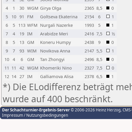
4
1
30
WGM
Girya Olga
2365
8,5
0
5
10
91
FM
Goltseva Ekaterina
2154
6
1
6
5
113
WFM
Nurgali Nazerke
1993
5
1
7
4
19
IM
Arabidze Meri
2416
7,5
½
8
5
13
GM
Koneru Humpy
2438
9
0
9
7
93
WIM
Novikova Anna
2147
5,5
1
10
4
6
GM
Tan Zhongyi
2496
8,5
0
11
11
42
WGM
Khomeriki Nino
2327
7,5
0
12
14
27
IM
Galliamova Alisa
2378
6,5
1
*) Die ELodifferenz beträgt meh
wurde auf 400 beschränkt.
Der Schachturnier-Ergebnis-Server
© 2006-2026 Heinz Herzog
, CMS
Impressum / Nutzungsbedingungen