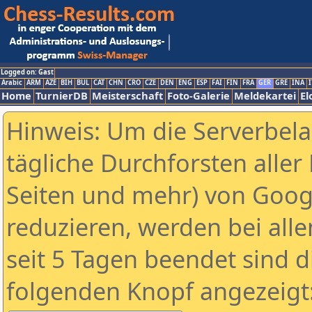
Logged on: Gast
Arabic
ARM
AZE
BIH
BUL
CAT
CHN
CRO
CZE
DEN
ENG
ESP
FAI
FIN
FRA
GER
GRE
INA
I
Home
TurnierDB
Meisterschaft
Foto-Galerie
Meldekartei
El
Hinweis: Um die Serverbel
tägliche Durchforsten aller 
Seiten und mehr) von Goog
reduzieren, werden bei alle
seit 5 Tagen beendet sind d
folgenden Knopf angezeigt