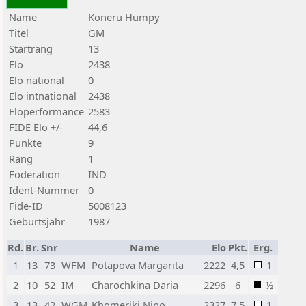
Name
Koneru Humpy
Titel
GM
Startrang
13
Elo
2438
Elo national
0
Elo intnational
2438
Eloperformance
2583
FIDE Elo +/-
44,6
Punkte
9
Rang
1
Föderation
IND
Ident-Nummer
0
Fide-ID
5008123
Geburtsjahr
1987
Rd.
Br.
Snr
Name
Elo
Pkt.
Erg.
1
13
73
WFM
Potapova Margarita
2222
4,5
1
2
10
52
IM
Charochkina Daria
2296
6
½
3
13
42
WGM
Khomeriki Nino
2327
7,5
1