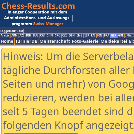
Logged on: Gast
Arabic
ARM
AZE
BIH
BUL
CAT
CHN
CRO
CZE
DEN
ENG
ESP
FAI
FIN
FRA
GER
GRE
INA
I
Home
TurnierDB
Meisterschaft
Foto-Galerie
Meldekartei
El
Hinweis: Um die Serverbel
tägliche Durchforsten aller 
Seiten und mehr) von Goog
reduzieren, werden bei alle
seit 5 Tagen beendet sind d
folgenden Knopf angezeigt