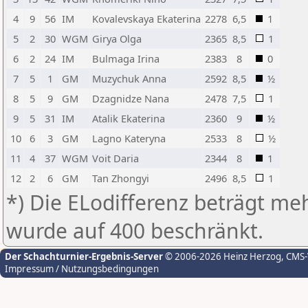
4
9
56
IM
Kovalevskaya Ekaterina
2278
6,5
1
5
2
30
WGM
Girya Olga
2365
8,5
1
6
2
24
IM
Bulmaga Irina
2383
8
0
7
5
1
GM
Muzychuk Anna
2592
8,5
½
8
5
9
GM
Dzagnidze Nana
2478
7,5
1
9
5
31
IM
Atalik Ekaterina
2360
9
½
10
6
3
GM
Lagno Kateryna
2533
8
½
11
4
37
WGM
Voit Daria
2344
8
1
12
2
6
GM
Tan Zhongyi
2496
8,5
1
*) Die ELodifferenz beträgt meh
wurde auf 400 beschränkt.
Der Schachturnier-Ergebnis-Server
© 2006-2026 Heinz Herzog
, CMS
Impressum / Nutzungsbedingungen