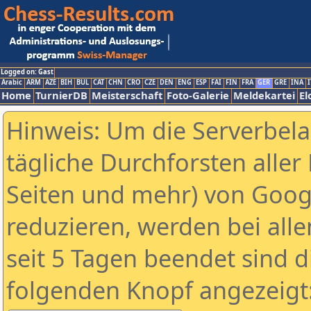
Logged on: Gast
Arabic
ARM
AZE
BIH
BUL
CAT
CHN
CRO
CZE
DEN
ENG
ESP
FAI
FIN
FRA
GER
GRE
INA
I
Home
TurnierDB
Meisterschaft
Foto-Galerie
Meldekartei
El
Hinweis: Um die Serverbel
tägliche Durchforsten aller 
Seiten und mehr) von Goog
reduzieren, werden bei alle
seit 5 Tagen beendet sind d
folgenden Knopf angezeigt