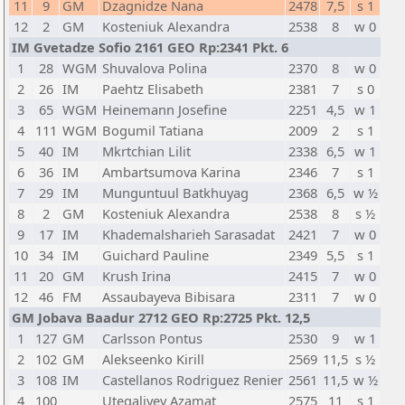
11
9
GM
Dzagnidze Nana
2478
7,5
s 1
12
2
GM
Kosteniuk Alexandra
2538
8
w 0
IM Gvetadze Sofio 2161 GEO Rp:2341 Pkt. 6
1
28
WGM
Shuvalova Polina
2370
8
w 0
2
26
IM
Paehtz Elisabeth
2381
7
s 0
3
65
WGM
Heinemann Josefine
2251
4,5
w 1
4
111
WGM
Bogumil Tatiana
2009
2
s 1
5
40
IM
Mkrtchian Lilit
2338
6,5
w 1
6
36
IM
Ambartsumova Karina
2346
7
s 1
7
29
IM
Munguntuul Batkhuyag
2368
6,5
w ½
8
2
GM
Kosteniuk Alexandra
2538
8
s ½
9
17
IM
Khademalsharieh Sarasadat
2421
7
w 0
10
34
IM
Guichard Pauline
2349
5,5
s 1
11
20
GM
Krush Irina
2415
7
w 0
12
46
FM
Assaubayeva Bibisara
2311
7
w 0
GM Jobava Baadur 2712 GEO Rp:2725 Pkt. 12,5
1
127
GM
Carlsson Pontus
2530
9
w 1
2
102
GM
Alekseenko Kirill
2569
11,5
s ½
3
108
IM
Castellanos Rodriguez Renier
2561
11,5
w ½
4
100
Utegaliyev Azamat
2575
11
s 1