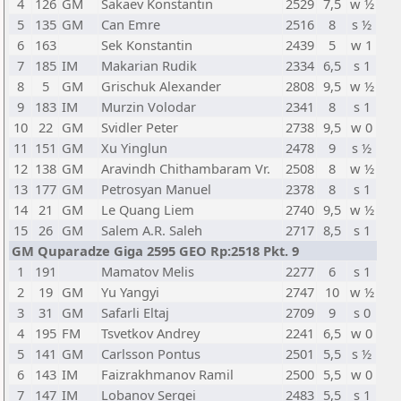
4
126
GM
Sakaev Konstantin
2529
7,5
w ½
5
135
GM
Can Emre
2516
8
s ½
6
163
Sek Konstantin
2439
5
w 1
7
185
IM
Makarian Rudik
2334
6,5
s 1
8
5
GM
Grischuk Alexander
2808
9,5
w ½
9
183
IM
Murzin Volodar
2341
8
s 1
10
22
GM
Svidler Peter
2738
9,5
w 0
11
151
GM
Xu Yinglun
2478
9
s ½
12
138
GM
Aravindh Chithambaram Vr.
2508
8
w ½
13
177
GM
Petrosyan Manuel
2378
8
s 1
14
21
GM
Le Quang Liem
2740
9,5
w ½
15
26
GM
Salem A.R. Saleh
2717
8,5
s 1
GM Quparadze Giga 2595 GEO Rp:2518 Pkt. 9
1
191
Mamatov Melis
2277
6
s 1
2
19
GM
Yu Yangyi
2747
10
w ½
3
31
GM
Safarli Eltaj
2709
9
s 0
4
195
FM
Tsvetkov Andrey
2241
6,5
w 0
5
141
GM
Carlsson Pontus
2501
5,5
s ½
6
143
IM
Faizrakhmanov Ramil
2500
5,5
w 0
7
147
IM
Lobanov Sergei
2483
5,5
s 1