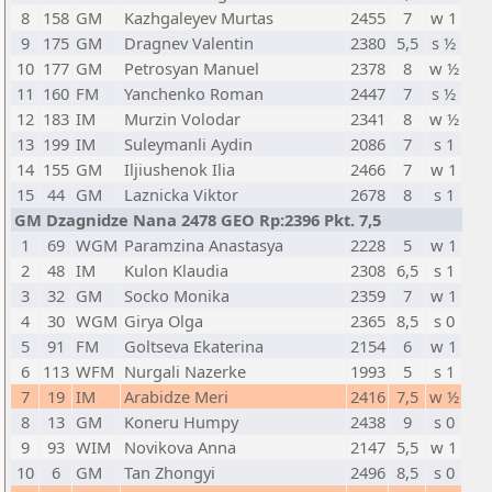
8
158
GM
Kazhgaleyev Murtas
2455
7
w 1
9
175
GM
Dragnev Valentin
2380
5,5
s ½
10
177
GM
Petrosyan Manuel
2378
8
w ½
11
160
FM
Yanchenko Roman
2447
7
s ½
12
183
IM
Murzin Volodar
2341
8
w ½
13
199
IM
Suleymanli Aydin
2086
7
s 1
14
155
GM
Iljiushenok Ilia
2466
7
w 1
15
44
GM
Laznicka Viktor
2678
8
s 1
GM Dzagnidze Nana 2478 GEO Rp:2396 Pkt. 7,5
1
69
WGM
Paramzina Anastasya
2228
5
w 1
2
48
IM
Kulon Klaudia
2308
6,5
s 1
3
32
GM
Socko Monika
2359
7
w 1
4
30
WGM
Girya Olga
2365
8,5
s 0
5
91
FM
Goltseva Ekaterina
2154
6
w 1
6
113
WFM
Nurgali Nazerke
1993
5
s 1
7
19
IM
Arabidze Meri
2416
7,5
w ½
8
13
GM
Koneru Humpy
2438
9
s 0
9
93
WIM
Novikova Anna
2147
5,5
w 1
10
6
GM
Tan Zhongyi
2496
8,5
s 0