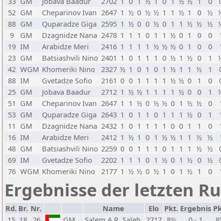
33
GM
Jobava Baadur
2702
1
0
1
½
1
0
1
½
½
1
0
52
GM
Cheparinov Ivan
2647
1
½
0
½
½
1
1
½
1
0
½
88
GM
Quparadze Giga
2595
1
½
0
0
½
0
1
1
½
½
½
9
GM
Dzagnidze Nana
2478
1
1
1
0
1
1
½
0
1
0
0
19
IM
Arabidze Meri
2416
1
1
1
1
½
½
½
0
1
0
0
23
GM
Batsiashvili Nino
2401
1
0
1
1
1
0
½
1
½
0
1
42
WGM
Khomeriki Nino
2327
½
1
0
1
0
1
½
1
1
½
1
88
IM
Gvetadze Sofio
2161
0
0
1
1
1
1
½
½
0
1
0
25
GM
Jobava Baadur
2712
1
½
½
1
1
1
1
½
0
0
1
51
GM
Cheparinov Ivan
2647
1
1
½
0
½
½
0
1
½
½
0
53
GM
Quparadze Giga
2643
1
0
1
1
0
1
1
1
½
0
1
11
GM
Dzagnidze Nana
2432
1
0
1
1
1
1
0
0
1
1
0
16
IM
Arabidze Meri
2412
1
½
1
0
1
½
½
1
1
½
½
48
GM
Batsiashvili Nino
2259
0
0
1
1
1
0
1
1
1
½
½
69
IM
Gvetadze Sofio
2202
1
1
1
0
1
½
0
1
½
0
½
76
WGM
Khomeriki Nino
2177
1
½
½
0
½
1
0
1
½
1
0
Ergebnisse der letzten R
Rd.
Br.
Nr.
Name
Elo
Pkt.
Ergebnis
Pk
15
18
26
GM
Salem A.R. Saleh
2717
8½
0 - 1
8