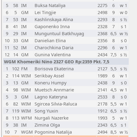
5
58
IM
Buksa Nataliya
2275
6
w 1
6
5
GM
Lei Tingjie
2498
9
w 0
7
53
IM
Kashlinskaya Alina
2293
8
s ½
8
41
IM
Gaponenko Inna
2328
7
s 1
9
29
IM
Munguntuul Batkhuyag
2368
6,5
w ½
10
33
GM
Danielian Elina
2356
8
s 0
11
52
IM
Charochkina Daria
2296
6
w 1
12
14
GM
Gunina Valentina
2434
7,5
s ½
WGM Khomeriki Nino 2327 GEO Rp:2359 Pkt. 7,5
1
102
FM
Borisova Ekaterina
2127
5,5
s ½
2
114
WIM
Serikbay Assel
1989
6
w 1
3
13
GM
Koneru Humpy
2438
9
s 0
4
98
WIM
Muetsch Annmarie
2141
4,5
w 1
5
3
GM
Lagno Kateryna
2533
8
s 0
6
82
WIM
Sgircea Silvia-Raluca
2178
5,5
w 1
7
119
WIM
Song Yuxin
1912
6,5
s ½
8
113
WFM
Nurgali Nazerke
1993
5
w 1
9
38
IM
Zimina Olga
2343
6,5
s 1
10
7
WGM
Pogonina Natalija
2494
8,5
w ½