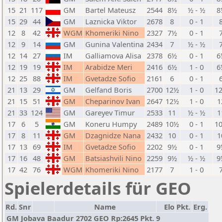
15
21
117
GM
Bartel Mateusz
2544
8½
½ - ½
8
15
29
44
GM
Laznicka Viktor
2678
8
0 - 1
12
8
42
WGM
Khomeriki Nino
2327
7½
0 - 1
12
9
14
GM
Gunina Valentina
2434
7
½ - ½
12
14
27
IM
Galliamova Alisa
2378
6½
0 - 1
6
12
19
19
IM
Arabidze Meri
2416
6½
1 - 0
6
12
25
88
IM
Gvetadze Sofio
2161
6
0 - 1
21
13
29
GM
Gelfand Boris
2700
12½
1 - 0
1
21
15
51
GM
Cheparinov Ivan
2647
12½
1 - 0
1
21
33
124
GM
Gareyev Timur
2533
11
½ - ½
1
17
6
5
GM
Koneru Humpy
2489
10½
0 - 1
1
17
8
11
GM
Dzagnidze Nana
2432
10
0 - 1
1
17
13
69
IM
Gvetadze Sofio
2202
9½
0 - 1
9
17
16
48
GM
Batsiashvili Nino
2259
9½
½ - ½
9
17
42
76
WGM
Khomeriki Nino
2177
7
1 - 0
Spielerdetails für GEO
Rd.
Snr
Name
Elo
Pkt.
Erg.
GM Jobava Baadur 2702 GEO Rp:2645 Pkt. 9