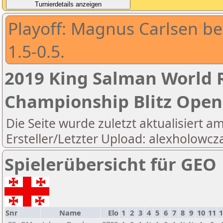
Playoff: Magnus Carlsen b
1.5-0.5.
2019 King Salman World R
Championship Blitz Open
Die Seite wurde zuletzt aktualisiert a
Ersteller/Letzter Upload: alexholowcz
Spielerübersicht für GEO
Snr
Name
Elo
1
2
3
4
5
6
7
8
9
10
11
1