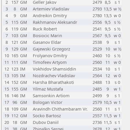
2
157
GM
Geller Jakov
2479
8,5
s 1
3
8
GM
Artemiev Vladislav
2793
13,5
w ½
4
9
GM
Andreikin Dmitry
2780
13,5
w 0
5
115
GM
Rakhmanov Aleksandr
2556
9,5
s ½
6
119
GM
Ruck Robert
2541
9,5
s ½
7
103
GM
Bosiocic Marin
2567
9,5
w 0
8
121
GM
Gasanov Eldar
2538
9
s 1
9
129
GM
Gajewski Grzegorz
2529
10
w ½
10
165
GM
Frolyanov Dmitry
2460
10
s ½
11
111
GM
Timofeev Artyom
2560
11
w 0
12
123
IM
Vokhidov Shamsiddin
2534
10
s 1
13
105
IM
Nozdrachev Vladislav
2564
12
w 0
14
152
GM
Harsha Bharathakoti
2488
13
s 0
15
155
GM
Yilmaz Mustafa
2485
9
w 1
16
146
IM
Samsonkin Artiom
2499
9
s 1
17
96
GM
Bologan Victor
2579
10,5
w 1
18
109
GM
Aravindh Chithambaram Vr.
2560
11
s 1
19
112
GM
Socko Bartosz
2557
11,5
w 1
20
18
GM
Dubov Daniil
2736
11,5
s 1
21
38
GM
Zhigalko Sergei
2678
12
w 1