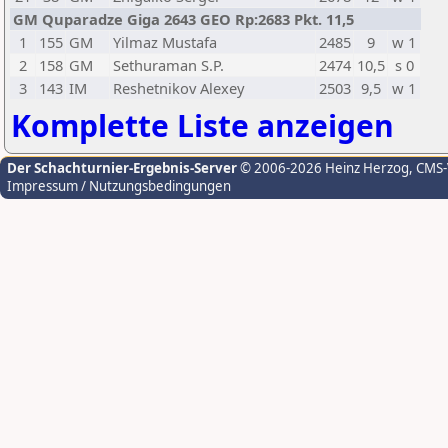
GM Quparadze Giga 2643 GEO Rp:2683 Pkt. 11,5
1
155
GM
Yilmaz Mustafa
2485
9
w 1
2
158
GM
Sethuraman S.P.
2474
10,5
s 0
3
143
IM
Reshetnikov Alexey
2503
9,5
w 1
Komplette Liste anzeigen
Der Schachturnier-Ergebnis-Server
© 2006-2026 Heinz Herzog
, CMS
Impressum / Nutzungsbedingungen