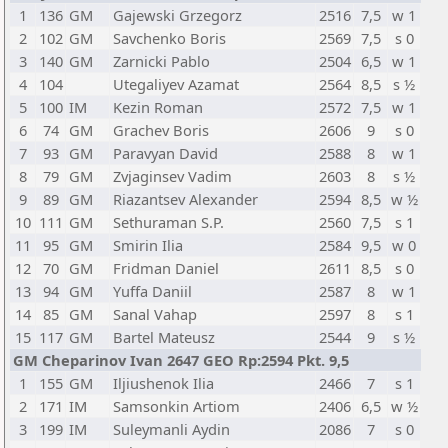
1
136
GM
Gajewski Grzegorz
2516
7,5
w 1
2
102
GM
Savchenko Boris
2569
7,5
s 0
3
140
GM
Zarnicki Pablo
2504
6,5
w 1
4
104
Utegaliyev Azamat
2564
8,5
s ½
5
100
IM
Kezin Roman
2572
7,5
w 1
6
74
GM
Grachev Boris
2606
9
s 0
7
93
GM
Paravyan David
2588
8
w 1
8
79
GM
Zvjaginsev Vadim
2603
8
s ½
9
89
GM
Riazantsev Alexander
2594
8,5
w ½
10
111
GM
Sethuraman S.P.
2560
7,5
s 1
11
95
GM
Smirin Ilia
2584
9,5
w 0
12
70
GM
Fridman Daniel
2611
8,5
s 0
13
94
GM
Yuffa Daniil
2587
8
w 1
14
85
GM
Sanal Vahap
2597
8
s 1
15
117
GM
Bartel Mateusz
2544
9
s ½
GM Cheparinov Ivan 2647 GEO Rp:2594 Pkt. 9,5
1
155
GM
Iljiushenok Ilia
2466
7
s 1
2
171
IM
Samsonkin Artiom
2406
6,5
w ½
3
199
IM
Suleymanli Aydin
2086
7
s 0