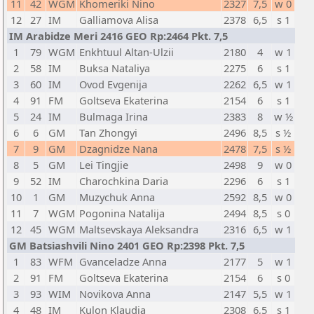
11
42
WGM
Khomeriki Nino
2327
7,5
w 0
12
27
IM
Galliamova Alisa
2378
6,5
s 1
IM Arabidze Meri 2416 GEO Rp:2464 Pkt. 7,5
1
79
WGM
Enkhtuul Altan-Ulzii
2180
4
w 1
2
58
IM
Buksa Nataliya
2275
6
s 1
3
60
IM
Ovod Evgenija
2262
6,5
w 1
4
91
FM
Goltseva Ekaterina
2154
6
s 1
5
24
IM
Bulmaga Irina
2383
8
w ½
6
6
GM
Tan Zhongyi
2496
8,5
s ½
7
9
GM
Dzagnidze Nana
2478
7,5
s ½
8
5
GM
Lei Tingjie
2498
9
w 0
9
52
IM
Charochkina Daria
2296
6
s 1
10
1
GM
Muzychuk Anna
2592
8,5
w 0
11
7
WGM
Pogonina Natalija
2494
8,5
s 0
12
45
WGM
Maltsevskaya Aleksandra
2316
6,5
w 1
GM Batsiashvili Nino 2401 GEO Rp:2398 Pkt. 7,5
1
83
WFM
Gvanceladze Anna
2177
5
w 1
2
91
FM
Goltseva Ekaterina
2154
6
s 0
3
93
WIM
Novikova Anna
2147
5,5
w 1
4
48
IM
Kulon Klaudia
2308
6,5
s 1