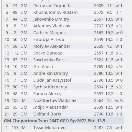
5
74
GM
Petrosian Tigran L.
2609
11
w 1
6
98
GM
Khusnutdinov Rustam
2578
9,5
s 1
7
44
GM
Jakovenko Dmitry
2667
10,5
w 1
8
8
GM
Artemiev Vladislav
2793
13,5
s ½
9
2
GM
Carlsen Magnus
2865
16,5
w 0
10
50
GM
Firouzja Alireza
2649
13,5
s 0
11
58
GM
Motylev Alexander
2629
12
w 1
12
112
GM
Socko Bartosz
2557
11,5
s ½
13
63
GM
Savchenko Boris
2624
11,5
w 1
14
10
GM
Giri Anish
2769
13,5
s ½
15
9
GM
Andreikin Dmitry
2780
13,5
w 1
16
7
GM
Duda Jan-Krzysztof
2796
13,5
w 0
17
80
GM
Sychev Klementy
2604
11,5
s ½
18
48
GM
Sarana Alexey
2657
12,5
s 0
19
105
IM
Nozdrachev Vladislav
2564
12
w ½
20
55
GM
Indjic Aleksandar
2639
12,5
w 1
21
29
GM
Gelfand Boris
2700
13,5
s 0
GM Cheparinov Ivan 2647 GEO Rp:2672 Pkt. 13,5
1
153
IM
Tissir Mohamed
2487
7,5
w 1