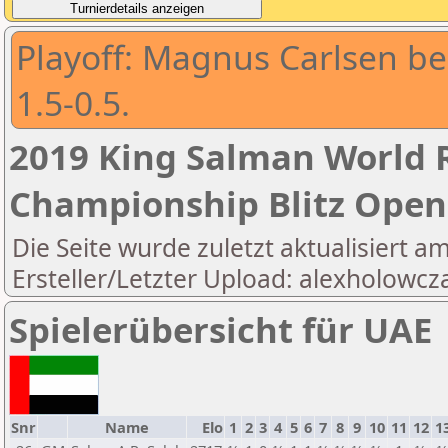
Playoff: Magnus Carlsen b
1.5-0.5.
2019 King Salman World R
Championship Blitz Open
Die Seite wurde zuletzt aktualisiert a
Ersteller/Letzter Upload: alexholowcz
Spielerübersicht für UAE
Snr
Name
Elo
1
2
3
4
5
6
7
8
9
10
11
12
1