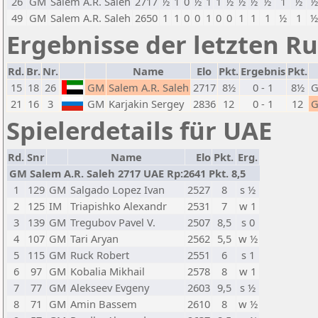
26
GM
Salem A.R. Saleh
2717
½
1
0
½
1
1
½
½
½
½
1
½
49
GM
Salem A.R. Saleh
2650
1
1
0
0
1
0
0
1
1
1
½
1
Ergebnisse der letzten R
Rd.
Br.
Nr.
Name
Elo
Pkt.
Ergebnis
Pkt.
15
18
26
GM
Salem A.R. Saleh
2717
8½
0 - 1
8½
21
16
3
GM
Karjakin Sergey
2836
12
0 - 1
12
Spielerdetails für UAE
Rd.
Snr
Name
Elo
Pkt.
Erg.
GM Salem A.R. Saleh 2717 UAE Rp:2641 Pkt. 8,5
1
129
GM
Salgado Lopez Ivan
2527
8
s ½
2
125
IM
Triapishko Alexandr
2531
7
w 1
3
139
GM
Tregubov Pavel V.
2507
8,5
s 0
4
107
GM
Tari Aryan
2562
5,5
w ½
5
115
GM
Ruck Robert
2551
6
s 1
6
97
GM
Kobalia Mikhail
2578
8
w 1
7
77
GM
Alekseev Evgeny
2603
9,5
s ½
8
71
GM
Amin Bassem
2610
8
w ½