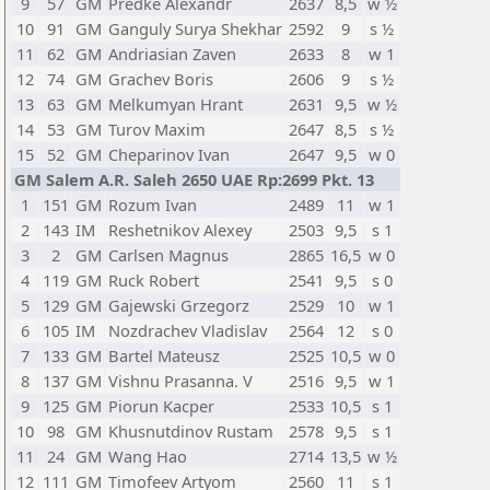
9
57
GM
Predke Alexandr
2637
8,5
w ½
10
91
GM
Ganguly Surya Shekhar
2592
9
s ½
11
62
GM
Andriasian Zaven
2633
8
w 1
12
74
GM
Grachev Boris
2606
9
s ½
13
63
GM
Melkumyan Hrant
2631
9,5
w ½
14
53
GM
Turov Maxim
2647
8,5
s ½
15
52
GM
Cheparinov Ivan
2647
9,5
w 0
GM Salem A.R. Saleh 2650 UAE Rp:2699 Pkt. 13
1
151
GM
Rozum Ivan
2489
11
w 1
2
143
IM
Reshetnikov Alexey
2503
9,5
s 1
3
2
GM
Carlsen Magnus
2865
16,5
w 0
4
119
GM
Ruck Robert
2541
9,5
s 0
5
129
GM
Gajewski Grzegorz
2529
10
w 1
6
105
IM
Nozdrachev Vladislav
2564
12
s 0
7
133
GM
Bartel Mateusz
2525
10,5
w 0
8
137
GM
Vishnu Prasanna. V
2516
9,5
w 1
9
125
GM
Piorun Kacper
2533
10,5
s 1
10
98
GM
Khusnutdinov Rustam
2578
9,5
s 1
11
24
GM
Wang Hao
2714
13,5
w ½
12
111
GM
Timofeev Artyom
2560
11
s 1