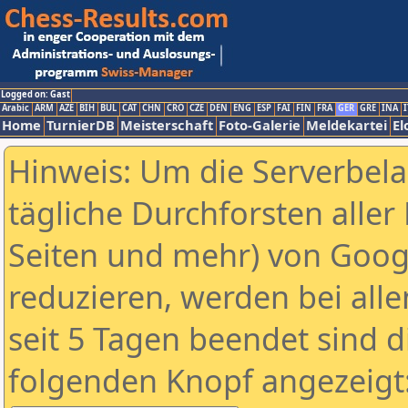
Logged on: Gast
Arabic
ARM
AZE
BIH
BUL
CAT
CHN
CRO
CZE
DEN
ENG
ESP
FAI
FIN
FRA
GER
GRE
INA
I
Home
TurnierDB
Meisterschaft
Foto-Galerie
Meldekartei
El
Hinweis: Um die Serverbel
tägliche Durchforsten aller 
Seiten und mehr) von Goog
reduzieren, werden bei alle
seit 5 Tagen beendet sind d
folgenden Knopf angezeigt