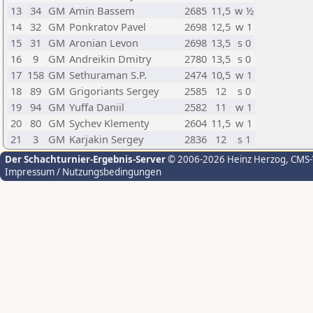
13
34
GM
Amin Bassem
2685
11,5
w ½
14
32
GM
Ponkratov Pavel
2698
12,5
w 1
15
31
GM
Aronian Levon
2698
13,5
s 0
16
9
GM
Andreikin Dmitry
2780
13,5
s 0
17
158
GM
Sethuraman S.P.
2474
10,5
w 1
18
89
GM
Grigoriants Sergey
2585
12
s 0
19
94
GM
Yuffa Daniil
2582
11
w 1
20
80
GM
Sychev Klementy
2604
11,5
w 1
21
3
GM
Karjakin Sergey
2836
12
s 1
Der Schachturnier-Ergebnis-Server
© 2006-2026 Heinz Herzog
, CMS
Impressum / Nutzungsbedingungen