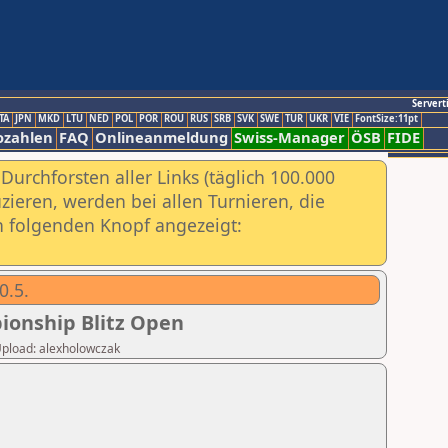
Servert
TA
JPN
MKD
LTU
NED
POL
POR
ROU
RUS
SRB
SVK
SWE
TUR
UKR
VIE
FontSize:11pt
ozahlen
FAQ
Onlineanmeldung
Swiss-Manager
ÖSB
FIDE
urchforsten aller Links (täglich 100.000
ieren, werden bei allen Turnieren, die
ch folgenden Knopf angezeigt:
0.5.
ionship Blitz Open
 Upload: alexholowczak