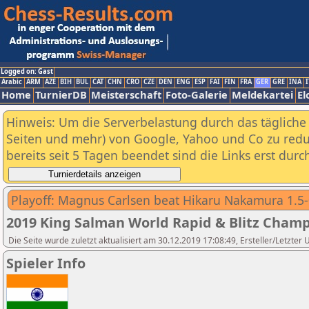
Logged on: Gast
Arabic
ARM
AZE
BIH
BUL
CAT
CHN
CRO
CZE
DEN
ENG
ESP
FAI
FIN
FRA
GER
GRE
INA
I
Home
TurnierDB
Meisterschaft
Foto-Galerie
Meldekartei
El
Hinweis: Um die Serverbelastung durch das tägliche D
Seiten und mehr) von Google, Yahoo und Co zu reduz
bereits seit 5 Tagen beendet sind die Links erst dur
Playoff: Magnus Carlsen beat Hikaru Nakamura 1.5-
2019 King Salman World Rapid & Blitz Champ
Die Seite wurde zuletzt aktualisiert am 30.12.2019 17:08:49, Ersteller/Letzter
Spieler Info