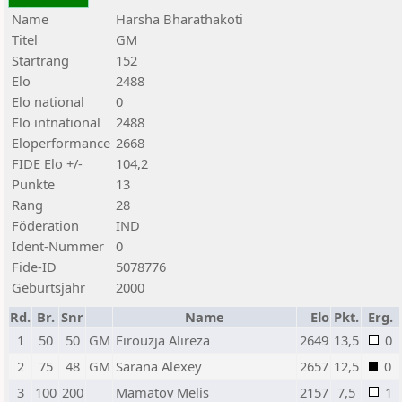
Name
Harsha Bharathakoti
Titel
GM
Startrang
152
Elo
2488
Elo national
0
Elo intnational
2488
Eloperformance
2668
FIDE Elo +/-
104,2
Punkte
13
Rang
28
Föderation
IND
Ident-Nummer
0
Fide-ID
5078776
Geburtsjahr
2000
Rd.
Br.
Snr
Name
Elo
Pkt.
Erg.
1
50
50
GM
Firouzja Alireza
2649
13,5
0
2
75
48
GM
Sarana Alexey
2657
12,5
0
3
100
200
Mamatov Melis
2157
7,5
1