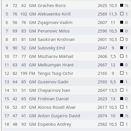
4
72
62
GM
Grachev Boris
2625
10,5
½
5
76
102
GM
Alekseenko Kirill
2569
11,5
1
6
56
76
GM
Zvjaginsev Vadim
2607
11
0
7
69
83
GM
Perunovic Milos
2596
10,5
0
8
81
81
GM
Sasikiran Krishnan
2601
10,5
0
9
90
52
GM
Sutovsky Emil
2647
9
1
10
77
77
GM
Mozharov Mikhail
2606
7,5
1
11
63
45
GM
Melkumyan Hrant
2667
12
0
12
82
199
FM
Tengis Tsog-Ochir
2165
9
1
13
64
85
GM
Guseinov Gadir
2593
9,5
1
14
51
51
GM
Cheparinov Ivan
2647
13,5
1
15
42
65
GM
Fridman Daniel
2623
13
0
16
52
67
GM
Alonso Rosell Alvar
2617
10,5
1
17
47
41
GM
Anton Guijarro David
2674
10
½
18
48
93
GM
Esipenko Andrey
2582
10,5
1