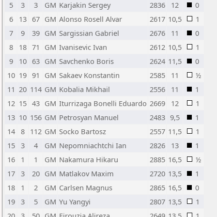
5
3
3
GM
Karjakin Sergey
2836
12
0
6
13
67
GM
Alonso Rosell Alvar
2617
10,5
1
7
9
39
GM
Sargissian Gabriel
2676
11
0
8
18
71
GM
Ivanisevic Ivan
2612
10,5
1
9
10
63
GM
Savchenko Boris
2624
11,5
0
10
19
91
GM
Sakaev Konstantin
2585
11
½
11
20
114
GM
Kobalia Mikhail
2556
11
1
12
15
43
GM
Iturrizaga Bonelli Eduardo
2669
12
1
13
10
156
GM
Petrosyan Manuel
2483
9,5
1
14
8
112
GM
Socko Bartosz
2557
11,5
1
15
3
4
GM
Nepomniachtchi Ian
2826
13
1
16
1
1
GM
Nakamura Hikaru
2885
16,5
½
17
3
20
GM
Matlakov Maxim
2720
13,5
1
18
1
2
GM
Carlsen Magnus
2865
16,5
0
19
3
5
GM
Yu Yangyi
2807
13,5
1
20
3
50
GM
Firouzja Alireza
2649
13,5
1