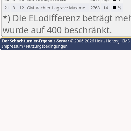
21
3
12
GM
Vachier-Lagrave Maxime
2768
14
½
*) Die ELodifferenz beträgt meh
wurde auf 400 beschränkt.
Der Schachturnier-Ergebnis-Server
© 2006-2026 Heinz Herzog
, CMS
Impressum / Nutzungsbedingungen