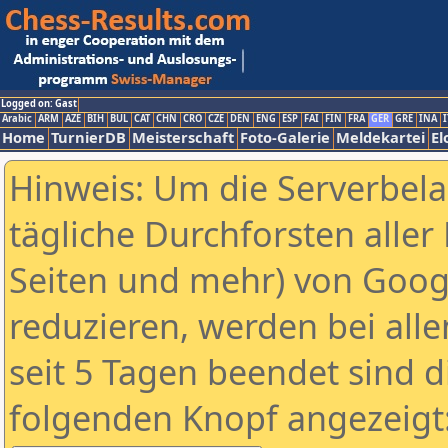
Logged on: Gast
Arabic
ARM
AZE
BIH
BUL
CAT
CHN
CRO
CZE
DEN
ENG
ESP
FAI
FIN
FRA
GER
GRE
INA
I
Home
TurnierDB
Meisterschaft
Foto-Galerie
Meldekartei
El
Hinweis: Um die Serverbel
tägliche Durchforsten aller 
Seiten und mehr) von Goog
reduzieren, werden bei alle
seit 5 Tagen beendet sind d
folgenden Knopf angezeigt