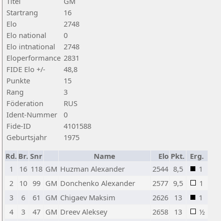
Titel
GM
Startrang
16
Elo
2748
Elo national
0
Elo intnational
2748
Eloperformance
2831
FIDE Elo +/-
48,8
Punkte
15
Rang
3
Föderation
RUS
Ident-Nummer
0
Fide-ID
4101588
Geburtsjahr
1975
Rd.
Br.
Snr
Name
Elo
Pkt.
Erg.
1
16
118
GM
Huzman Alexander
2544
8,5
1
2
10
99
GM
Donchenko Alexander
2577
9,5
1
3
6
61
GM
Chigaev Maksim
2626
13
1
4
3
47
GM
Dreev Aleksey
2658
13
½