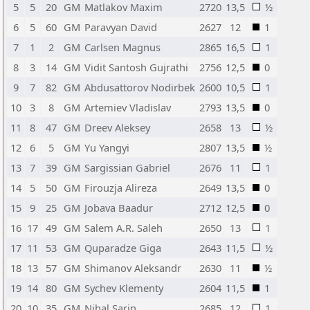
5
5
20
GM
Matlakov Maxim
2720
13,5
½
6
5
60
GM
Paravyan David
2627
12
1
7
1
2
GM
Carlsen Magnus
2865
16,5
1
8
3
14
GM
Vidit Santosh Gujrathi
2756
12,5
0
9
7
82
GM
Abdusattorov Nodirbek
2600
10,5
1
10
3
8
GM
Artemiev Vladislav
2793
13,5
0
11
8
47
GM
Dreev Aleksey
2658
13
½
12
6
5
GM
Yu Yangyi
2807
13,5
½
13
7
39
GM
Sargissian Gabriel
2676
11
1
14
5
50
GM
Firouzja Alireza
2649
13,5
0
15
9
25
GM
Jobava Baadur
2712
12,5
0
16
17
49
GM
Salem A.R. Saleh
2650
13
1
17
11
53
GM
Quparadze Giga
2643
11,5
½
18
13
57
GM
Shimanov Aleksandr
2630
11
½
19
14
80
GM
Sychev Klementy
2604
11,5
1
20
10
35
GM
Nihal Sarin
2685
12
1