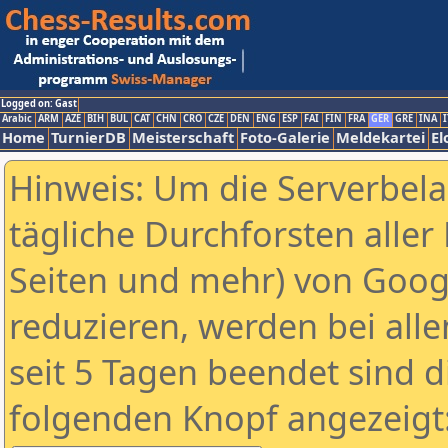
Logged on: Gast
Arabic
ARM
AZE
BIH
BUL
CAT
CHN
CRO
CZE
DEN
ENG
ESP
FAI
FIN
FRA
GER
GRE
INA
I
Home
TurnierDB
Meisterschaft
Foto-Galerie
Meldekartei
El
Hinweis: Um die Serverbel
tägliche Durchforsten aller 
Seiten und mehr) von Goog
reduzieren, werden bei alle
seit 5 Tagen beendet sind d
folgenden Knopf angezeigt