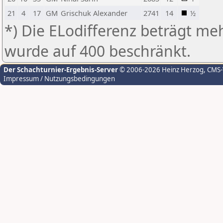
21
4
17
GM
Grischuk Alexander
2741
14
½
*) Die ELodifferenz beträgt meh
wurde auf 400 beschränkt.
Der Schachturnier-Ergebnis-Server
© 2006-2026 Heinz Herzog
, CMS
Impressum / Nutzungsbedingungen