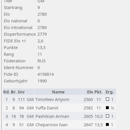
Titel
GM
Startrang
9
Elo
2780
Elo national
0
Elo intnational
2780
Eloperformance
2779
FIDE Elo +/-
2,6
Punkte
13,5
Rang
11
Föderation
RUS
Ident-Nummer
0
Fide-ID
4158814
Geburtsjahr
1990
Rd.
Br.
Snr
Name
Elo
Pkt.
Erg.
1
9
111
GM
Timofeev Artyom
2560
11
1
2
8
94
GM
Yuffa Daniil
2582
11
½
3
16
78
GM
Pashikian Arman
2605
10,5
1
4
9
51
GM
Cheparinov Ivan
2647
13,5
1