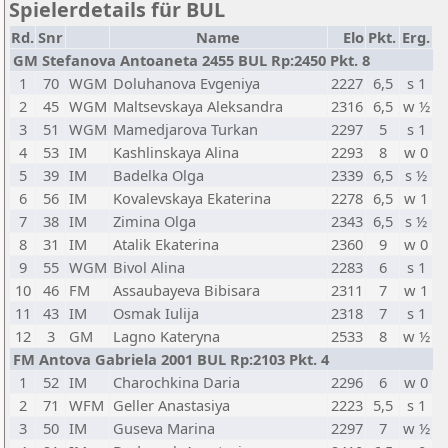
Spielerdetails für BUL
Rd.
Snr
Name
Elo
Pkt.
Erg.
GM Stefanova Antoaneta 2455 BUL Rp:2450 Pkt. 8
1
70
WGM
Doluhanova Evgeniya
2227
6,5
s 1
2
45
WGM
Maltsevskaya Aleksandra
2316
6,5
w ½
3
51
WGM
Mamedjarova Turkan
2297
5
s 1
4
53
IM
Kashlinskaya Alina
2293
8
w 0
5
39
IM
Badelka Olga
2339
6,5
s ½
6
56
IM
Kovalevskaya Ekaterina
2278
6,5
w 1
7
38
IM
Zimina Olga
2343
6,5
s ½
8
31
IM
Atalik Ekaterina
2360
9
w 0
9
55
WGM
Bivol Alina
2283
6
s 1
10
46
FM
Assaubayeva Bibisara
2311
7
w 1
11
43
IM
Osmak Iulija
2318
7
s 1
12
3
GM
Lagno Kateryna
2533
8
w ½
FM Antova Gabriela 2001 BUL Rp:2103 Pkt. 4
1
52
IM
Charochkina Daria
2296
6
w 0
2
71
WFM
Geller Anastasiya
2223
5,5
s 1
3
50
IM
Guseva Marina
2297
7
w ½