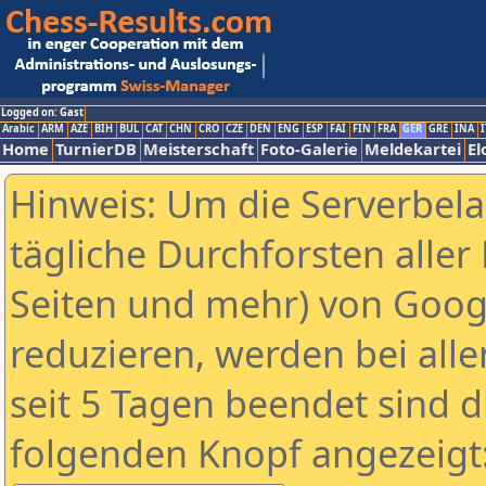
Logged on: Gast
Arabic
ARM
AZE
BIH
BUL
CAT
CHN
CRO
CZE
DEN
ENG
ESP
FAI
FIN
FRA
GER
GRE
INA
I
Home
TurnierDB
Meisterschaft
Foto-Galerie
Meldekartei
El
Hinweis: Um die Serverbel
tägliche Durchforsten aller 
Seiten und mehr) von Goog
reduzieren, werden bei alle
seit 5 Tagen beendet sind d
folgenden Knopf angezeigt