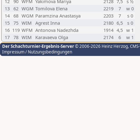
12
90
WFM
Yakimova Mariya
2128
7,5
s ½
13
62
WGM
Tomilova Elena
2219
7
w 0
14
68
WGM
Paramzina Anastasya
2203
7
s 0
15
75
WIM
Agrest Inna
2180
6,5
s 0
16
119
WFM
Antonova Nadezhda
1914
4,5
w 1
17
78
WIM
Karavaeva Olga
2174
6
w 1
Der Schachturnier-Ergebnis-Server
© 2006-2026 Heinz Herzog
, CMS
Impressum / Nutzungsbedingungen