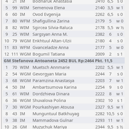
4
21
IM
Bodnaruk Anastasia
2410
6,5
s 0
5
99
WIM
Semenova Elena
2140
3,5
w 1
6
60
IM
Ovod Evgenija
2262
6,5
s 0
7
80
WFM
Shafigullina Zarina
2179
5
w 0
8
82
WIM
Sgircea Silvia-Raluca
2178
5,5
w ½
9
25
WIM
Sargsyan Anna M.
2382
6
s 0
10
79
WGM
Enkhtuul Altan-Ulzii
2180
4
s 0
11
83
WFM
Gvanceladze Anna
2177
5
w 0
12
111
WGM
Bogumil Tatiana
2009
2
s 1
GM Stefanova Antoaneta 2452 BUL Rp:2464 Pkt. 11,5
1
70
WIM
Muetsch Annmarie
2202
5,5
w 1
2
54
WGM
Gevorgyan Maria
2244
7
s 0
3
68
WGM
Paramzina Anastasya
2203
7
w 1
4
50
IM
Ambartsumova Karina
2254
9
s 0
5
61
WIM
Dordzhieva Dinara
2222
8
w 1
6
36
WGM
Shuvalova Polina
2302
10
s 1
7
30
WGM
Pourkashiyan Atousa
2327
9,5
w 1
8
43
IM
Munguntuul Batkhuyag
2282
10,5
s 0
9
38
IM
Mammadova Gulnar
2293
11
w 1
10
26
GM
Muzychuk Mariya
2344
9,5
s ½