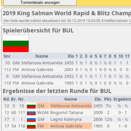
2019 King Salman World Rapid & Blitz Cham
Die Seite wurde zuletzt aktualisiert am 30.12.2019 16:24:39, Ersteller/Letzter
Spielerübersicht für BUL
Snr
Name
Elo
1
2
3
4
5
6
7
8
9
10
11
10
GM
Stefanova Antoaneta
2455
1
½
1
0
½
1
½
0
1
1
1
112
FM
Antova Gabriela
2001
0
1
½
0
1
0
0
½
0
0
0
9
GM
Stefanova Antoaneta
2452
1
0
1
0
1
1
1
0
1
½
½
118
FM
Antova Gabriela
1965
1
0
1
½
0
1
0
0
½
½
0
Ergebnisse der letzten Runde für BUL
Rd.
Br.
Nr.
Name
Elo
Pkt.
Ergebni
12
5
10
GM
Stefanova Antoaneta
2455
7½
½ - ½
12
60
111
WGM
Bogumil Tatiana
2009
2
0 - 1
17
1
1
GM
Lagno Kateryna
2606
12½
½ - ½
17
54
118
FM
Antova Gabriela
1965
6
1 - 0