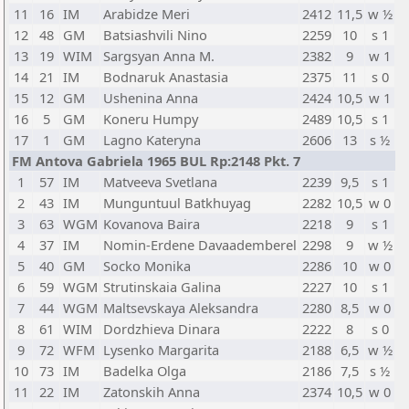
11
16
IM
Arabidze Meri
2412
11,5
w ½
12
48
GM
Batsiashvili Nino
2259
10
s 1
13
19
WIM
Sargsyan Anna M.
2382
9
w 1
14
21
IM
Bodnaruk Anastasia
2375
11
s 0
15
12
GM
Ushenina Anna
2424
10,5
w 1
16
5
GM
Koneru Humpy
2489
10,5
s 1
17
1
GM
Lagno Kateryna
2606
13
s ½
FM Antova Gabriela 1965 BUL Rp:2148 Pkt. 7
1
57
IM
Matveeva Svetlana
2239
9,5
s 1
2
43
IM
Munguntuul Batkhuyag
2282
10,5
w 0
3
63
WGM
Kovanova Baira
2218
9
s 1
4
37
IM
Nomin-Erdene Davaademberel
2298
9
w ½
5
40
GM
Socko Monika
2286
10
w 0
6
59
WGM
Strutinskaia Galina
2227
10
s 1
7
44
WGM
Maltsevskaya Aleksandra
2280
8,5
w 0
8
61
WIM
Dordzhieva Dinara
2222
8
s 0
9
72
WFM
Lysenko Margarita
2188
6,5
w ½
10
73
IM
Badelka Olga
2186
7,5
s ½
11
22
IM
Zatonskih Anna
2374
10,5
w 0