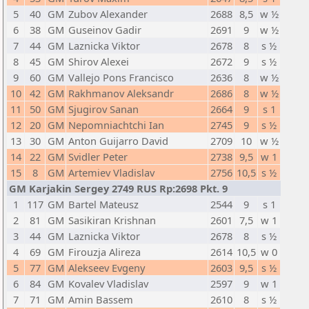
5
40
GM
Zubov Alexander
2688
8,5
w ½
6
38
GM
Guseinov Gadir
2691
9
w ½
7
44
GM
Laznicka Viktor
2678
8
s ½
8
45
GM
Shirov Alexei
2672
9
s ½
9
60
GM
Vallejo Pons Francisco
2636
8
w ½
10
42
GM
Rakhmanov Aleksandr
2686
8
w ½
11
50
GM
Sjugirov Sanan
2664
9
s 1
12
20
GM
Nepomniachtchi Ian
2745
9
s ½
13
30
GM
Anton Guijarro David
2709
10
w ½
14
22
GM
Svidler Peter
2738
9,5
w 1
15
8
GM
Artemiev Vladislav
2756
10,5
s ½
GM Karjakin Sergey 2749 RUS Rp:2698 Pkt. 9
1
117
GM
Bartel Mateusz
2544
9
s 1
2
81
GM
Sasikiran Krishnan
2601
7,5
w 1
3
44
GM
Laznicka Viktor
2678
8
s ½
4
69
GM
Firouzja Alireza
2614
10,5
w 0
5
77
GM
Alekseev Evgeny
2603
9,5
s ½
6
84
GM
Kovalev Vladislav
2597
9
w 1
7
71
GM
Amin Bassem
2610
8
s ½