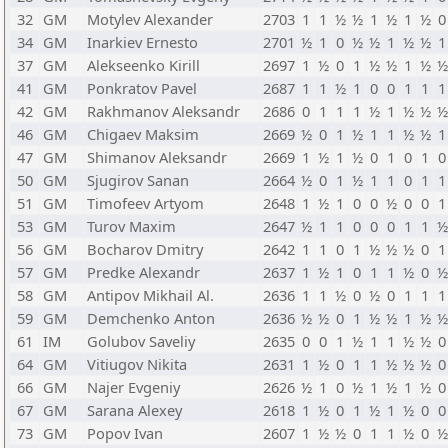
32
GM
Motylev Alexander
2703
1
1
½
½
1
½
1
½
0
34
GM
Inarkiev Ernesto
2701
½
1
0
½
½
1
½
½
1
37
GM
Alekseenko Kirill
2697
1
½
0
1
½
½
1
½
½
41
GM
Ponkratov Pavel
2687
1
1
½
1
0
0
1
1
1
42
GM
Rakhmanov Aleksandr
2686
0
1
1
1
½
1
½
½
½
46
GM
Chigaev Maksim
2669
½
0
1
½
1
1
½
½
1
47
GM
Shimanov Aleksandr
2669
1
½
1
½
0
1
0
1
0
50
GM
Sjugirov Sanan
2664
½
0
1
½
1
1
0
1
1
51
GM
Timofeev Artyom
2648
1
½
1
0
0
½
0
0
1
53
GM
Turov Maxim
2647
½
1
1
0
0
0
1
1
½
56
GM
Bocharov Dmitry
2642
1
1
0
1
½
½
½
0
1
57
GM
Predke Alexandr
2637
1
½
1
0
1
1
½
0
½
58
GM
Antipov Mikhail Al.
2636
1
1
½
0
½
0
1
1
1
59
GM
Demchenko Anton
2636
½
½
0
1
½
½
1
½
½
61
IM
Golubov Saveliy
2635
0
0
1
½
1
1
½
½
0
64
GM
Vitiugov Nikita
2631
1
½
0
1
1
½
½
½
0
66
GM
Najer Evgeniy
2626
½
1
0
½
1
½
1
½
0
67
GM
Sarana Alexey
2618
1
½
0
1
½
1
½
0
0
73
GM
Popov Ivan
2607
1
½
½
0
1
1
½
0
½