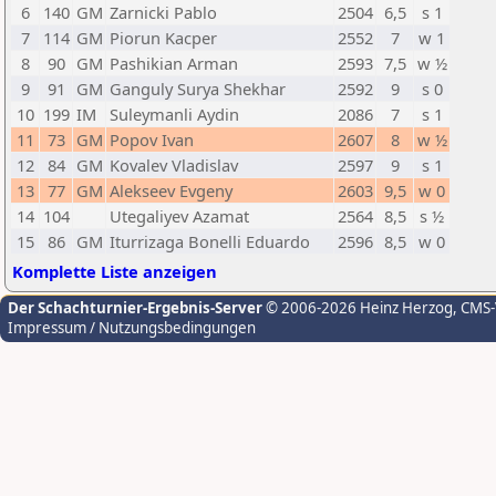
6
140
GM
Zarnicki Pablo
2504
6,5
s 1
7
114
GM
Piorun Kacper
2552
7
w 1
8
90
GM
Pashikian Arman
2593
7,5
w ½
9
91
GM
Ganguly Surya Shekhar
2592
9
s 0
10
199
IM
Suleymanli Aydin
2086
7
s 1
11
73
GM
Popov Ivan
2607
8
w ½
12
84
GM
Kovalev Vladislav
2597
9
s 1
13
77
GM
Alekseev Evgeny
2603
9,5
w 0
14
104
Utegaliyev Azamat
2564
8,5
s ½
15
86
GM
Iturrizaga Bonelli Eduardo
2596
8,5
w 0
Komplette Liste anzeigen
Der Schachturnier-Ergebnis-Server
© 2006-2026 Heinz Herzog
, CMS
Impressum / Nutzungsbedingungen