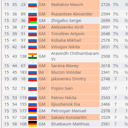
15
35
23
GM
Matlakov Maxim
2726
7½
0
15
36
89
GM
Riazantsev Alexander
2594
7½
1
15
37
36
GM
Zhigalko Sergei
2699
7½
½
15
38
37
GM
Alekseenko Kirill
2697
7½
1
15
39
51
GM
Timofeev Artyom
2648
7½
0
15
41
97
GM
Kobalia Mikhail
2578
7½
½
15
42
64
GM
Vitiugov Nikita
2631
7½
½
Aravindh Chithambaram
15
43
138
GM
2508
7½
½
Vr.
15
44
67
GM
Sarana Alexey
2618
7½
½
15
45
183
IM
Murzin Volodar
2341
7½
½
15
49
16
GM
Jakovenko Dmitry
2748
7
1
15
52
73
GM
Popov Ivan
2607
7
1
15
53
119
GM
Petrov Nikita
2543
7
½
15
54
155
GM
Iljiushenok Ilia
2466
7
0
15
55
177
GM
Petrosyan Manuel
2378
7
1
15
57
126
GM
Sakaev Konstantin
2529
7
½
15
58
108
GM
Bluebaum Matthias
2561
7
½