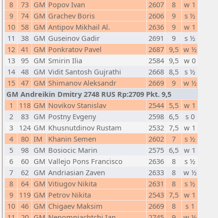
8
73
GM
Popov Ivan
2607
8
w 1
9
74
GM
Grachev Boris
2606
9
s ½
10
58
GM
Antipov Mikhail Al.
2636
9
w 1
11
38
GM
Guseinov Gadir
2691
9
s ½
12
41
GM
Ponkratov Pavel
2687
9,5
w ½
13
95
GM
Smirin Ilia
2584
9,5
w 0
14
48
GM
Vidit Santosh Gujrathi
2668
8,5
s ½
15
47
GM
Shimanov Aleksandr
2669
9
w ½
GM Andreikin Dmitry 2748 RUS Rp:2709 Pkt. 9,5
1
118
GM
Novikov Stanislav
2544
5,5
w 1
2
83
GM
Postny Evgeny
2598
6,5
s 0
3
124
GM
Khusnutdinov Rustam
2532
7,5
w 1
4
80
IM
Khanin Semen
2602
7
s ½
5
98
GM
Bosiocic Marin
2575
6,5
w 1
6
60
GM
Vallejo Pons Francisco
2636
8
s ½
7
62
GM
Andriasian Zaven
2633
8
w ½
8
64
GM
Vitiugov Nikita
2631
8
s ½
9
119
GM
Petrov Nikita
2543
7,5
w 1
10
46
GM
Chigaev Maksim
2669
8
s 1
11
20
GM
Nepomniachtchi Ian
2745
9
w ½