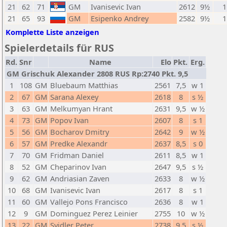
21
62
71
GM
Ivanisevic Ivan
2612
9½
1
21
65
93
GM
Esipenko Andrey
2582
9½
1
Komplette Liste anzeigen
Spielerdetails für RUS
Rd.
Snr
Name
Elo
Pkt.
Erg.
GM Grischuk Alexander 2808 RUS Rp:2740 Pkt. 9,5
1
108
GM
Bluebaum Matthias
2561
7,5
w 1
2
67
GM
Sarana Alexey
2618
8
s ½
3
63
GM
Melkumyan Hrant
2631
9,5
w ½
4
73
GM
Popov Ivan
2607
8
s 1
5
56
GM
Bocharov Dmitry
2642
9
w ½
6
57
GM
Predke Alexandr
2637
8,5
s 0
7
70
GM
Fridman Daniel
2611
8,5
w 1
8
52
GM
Cheparinov Ivan
2647
9,5
s ½
9
62
GM
Andriasian Zaven
2633
8
w ½
10
68
GM
Ivanisevic Ivan
2617
8
s 1
11
60
GM
Vallejo Pons Francisco
2636
8
w 1
12
9
GM
Dominguez Perez Leinier
2755
10
w ½
13
22
GM
Svidler Peter
2738
9,5
s ½