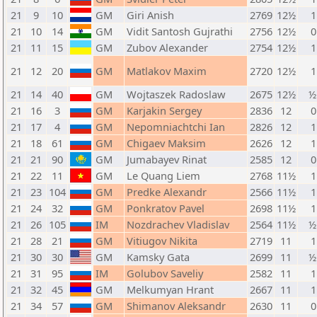
21
9
10
GM
Giri Anish
2769
12½
1
21
10
14
GM
Vidit Santosh Gujrathi
2756
12½
0
21
11
15
GM
Zubov Alexander
2754
12½
1
21
12
20
GM
Matlakov Maxim
2720
12½
1
21
14
40
GM
Wojtaszek Radoslaw
2675
12½
½
21
16
3
GM
Karjakin Sergey
2836
12
0
21
17
4
GM
Nepomniachtchi Ian
2826
12
1
21
18
61
GM
Chigaev Maksim
2626
12
1
21
21
90
GM
Jumabayev Rinat
2585
12
0
21
22
11
GM
Le Quang Liem
2768
11½
1
21
23
104
GM
Predke Alexandr
2566
11½
1
21
24
32
GM
Ponkratov Pavel
2698
11½
1
21
26
105
IM
Nozdrachev Vladislav
2564
11½
½
21
28
21
GM
Vitiugov Nikita
2719
11
1
21
30
30
GM
Kamsky Gata
2699
11
½
21
31
95
IM
Golubov Saveliy
2582
11
1
21
32
45
GM
Melkumyan Hrant
2667
11
1
21
34
57
GM
Shimanov Aleksandr
2630
11
0