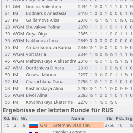
14
GM
Gunina Valentina
2434
1
½
0
1
1
1
0
1
½
21
IM
Bodnaruk Anastasia
2410
1
0
0
1
0
0
0
1
½
27
IM
Galliamova Alisa
2378
1
½
1
½
1
0
½
0
½
28
WGM
Shuvalova Polina
2370
1
1
0
1
0
1
1
0
0
30
WGM
Girya Olga
2365
1
1
1
1
0
0
1
1
1
35
WGM
Ivakhinova Inna
2349
0
0
0
0
0
0
0
0
0
36
IM
Ambartsumova Karina
2346
½
1
½
0
1
0
1
½
0
37
WGM
Voit Daria
2344
1
½
0
½
½
1
1
1
½
45
WGM
Maltsevskaya Aleksandra
2316
1
½
0
1
0
½
1
½
1
47
WIM
Dordzhieva Dinara
2310
1
1
1
0
0
½
0
1
0
50
IM
Guseva Marina
2297
1
0
½
0
0
1
1
½
1
52
IM
Charochkina Daria
2296
1
½
1
1
0
1
0
1
0
53
IM
Kashlinskaya Alina
2293
½
1
1
1
½
0
½
½
1
55
WGM
Bivol Alina
2283
½
1
0
0
1
0
1
1
0
56
IM
Kovalevskaya Ekaterina
2278
1
1
½
0
½
0
Ergebnisse der letzten Runde für RUS
Rd.
Br.
Nr.
Name
Elo
Pkt.
Erg
15
2
8
GM
Artemiev Vladislav
2756
10
½
Vachier-Lagrave