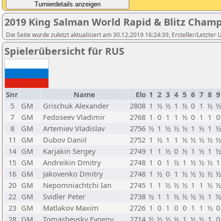
2019 King Salman World Rapid & Blitz Cham
Die Seite wurde zuletzt aktualisiert am 30.12.2019 16:24:39, Ersteller/Letzter
Spielerübersicht für RUS
Snr
Name
Elo
1
2
3
4
5
6
7
8
9
5
GM
Grischuk Alexander
2808
1
½
½
1
½
0
1
½
½
7
GM
Fedoseev Vladimir
2768
1
0
1
1
½
0
1
1
0
8
GM
Artemiev Vladislav
2756
½
1
½
½
½
1
½
1
½
11
GM
Dubov Daniil
2752
1
½
1
1
½
½
½
½
½
14
GM
Karjakin Sergey
2749
1
1
½
0
½
1
½
1
½
15
GM
Andreikin Dmitry
2748
1
0
1
½
1
½
½
½
1
16
GM
Jakovenko Dmitry
2748
1
½
0
1
½
½
½
½
½
20
GM
Nepomniachtchi Ian
2745
1
1
½
½
½
1
1
½
½
22
GM
Svidler Peter
2738
½
1
1
½
½
½
½
1
½
23
GM
Matlakov Maxim
2726
1
0
1
0
0
1
1
½
0
28
GM
Tomashevsky Evgeny
2714
½
½
½
½
1
½
½
1
0