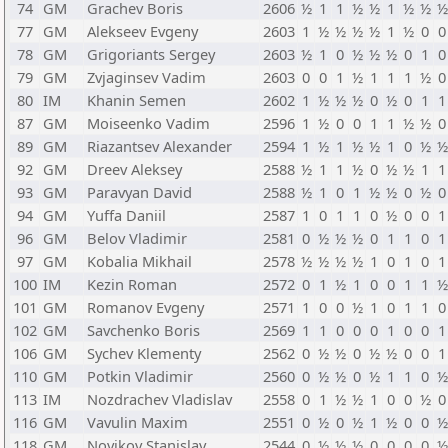
74
GM
Grachev Boris
2606
½
1
1
½
½
1
½
½
½
77
GM
Alekseev Evgeny
2603
1
½
½
½
½
1
½
0
0
78
GM
Grigoriants Sergey
2603
½
1
0
½
½
½
0
1
0
79
GM
Zvjaginsev Vadim
2603
0
0
1
½
1
1
1
½
0
80
IM
Khanin Semen
2602
1
½
½
½
0
½
0
1
1
87
GM
Moiseenko Vadim
2596
1
½
0
0
1
1
½
½
0
89
GM
Riazantsev Alexander
2594
1
½
1
½
½
1
0
½
½
92
GM
Dreev Aleksey
2588
½
1
1
½
0
½
½
1
1
93
GM
Paravyan David
2588
½
1
0
1
½
½
0
½
0
94
GM
Yuffa Daniil
2587
1
0
1
1
0
½
0
0
1
96
GM
Belov Vladimir
2581
0
½
½
½
0
1
1
0
1
97
GM
Kobalia Mikhail
2578
½
½
½
½
1
0
1
0
1
100
IM
Kezin Roman
2572
0
1
½
1
0
0
1
1
½
101
GM
Romanov Evgeny
2571
1
0
0
½
1
0
1
1
0
102
GM
Savchenko Boris
2569
1
1
0
0
0
1
0
0
1
106
GM
Sychev Klementy
2562
0
½
½
0
½
½
0
0
1
110
GM
Potkin Vladimir
2560
0
½
½
0
½
1
1
0
½
113
IM
Nozdrachev Vladislav
2558
0
1
½
½
1
0
0
½
0
116
GM
Vavulin Maxim
2551
0
½
0
½
1
½
0
0
½
118
GM
Novikov Stanislav
2544
0
½
½
½
0
0
0
0
½