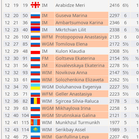
12
19
19
IM
Arabidze Meri
2416
6½
1
12
20
50
IM
Guseva Marina
2297
6
1
12
21
36
IM
Ambartsumova Karina
2346
6
1
12
23
40
IM
Mkrtchian Lilit
2338
6
½
12
26
100
WFM
Protopopova Anastasiya
2135
6
0
12
27
85
WGM
Tomilova Elena
2172
5½
0
12
29
48
IM
Kulon Klaudia
2308
5½
1
12
30
91
FM
Goltseva Ekaterina
2154
5½
½
12
31
56
IM
Kovalevskaya Ekaterina
2278
5½
1
12
32
93
WIM
Novikova Anna
2147
5½
0
12
33
61
WIM
Solozhenkina Elizaveta
2262
5½
1
12
34
70
WGM
Doluhanova Evgeniya
2227
5½
1
12
35
71
WFM
Geller Anastasiya
2223
5½
0
12
36
82
WIM
Sgircea Silvia-Raluca
2178
5
½
12
39
63
WGM
Mikhaylova Irina
2258
5
1
12
40
104
WGM
Strutinskaia Galina
2121
5
½
12
41
115
WIM
Munkhzul Turmunkh
1977
5
1
12
43
114
WIM
Serikbay Assel
1989
5
1
12
46
75
WIM
Garifullina Leya
2207
4½
1