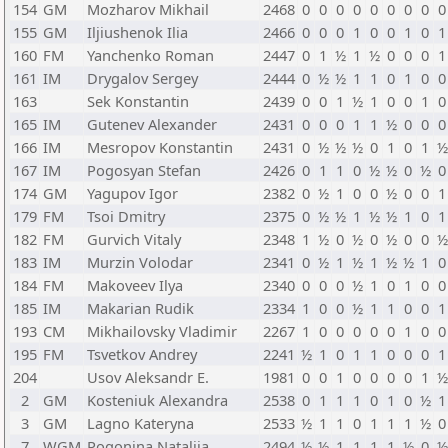
154
GM
Mozharov Mikhail
2468
0
0
0
0
0
0
0
0
0
155
GM
Iljiushenok Ilia
2466
0
0
0
1
0
0
1
0
1
160
FM
Yanchenko Roman
2447
0
1
½
1
½
0
0
0
1
161
IM
Drygalov Sergey
2444
0
½
½
1
1
0
1
0
0
163
Sek Konstantin
2439
0
0
1
½
1
0
0
1
0
165
IM
Gutenev Alexander
2431
0
0
0
1
1
½
0
0
0
166
IM
Mesropov Konstantin
2431
0
½
½
½
0
1
0
1
½
167
IM
Pogosyan Stefan
2426
0
1
1
0
½
½
0
½
0
174
GM
Yagupov Igor
2382
0
½
1
0
0
½
0
0
1
179
FM
Tsoi Dmitry
2375
0
½
½
1
½
½
1
0
1
182
FM
Gurvich Vitaly
2348
1
½
0
½
0
½
0
0
½
183
IM
Murzin Volodar
2341
0
½
1
½
1
½
½
1
0
184
FM
Makoveev Ilya
2340
0
0
0
½
1
0
1
0
0
185
IM
Makarian Rudik
2334
1
0
0
½
1
1
0
0
1
193
CM
Mikhailovsky Vladimir
2267
1
0
0
0
0
0
1
0
0
195
FM
Tsvetkov Andrey
2241
½
1
0
1
1
0
0
0
1
204
Usov Aleksandr E.
1981
0
0
1
0
0
0
0
1
½
2
GM
Kosteniuk Alexandra
2538
0
1
1
1
0
1
0
½
1
3
GM
Lagno Kateryna
2533
½
1
1
0
1
1
1
½
0
7
WGM
Pogonina Natalija
2494
½
½
1
1
1
1
½
0
½