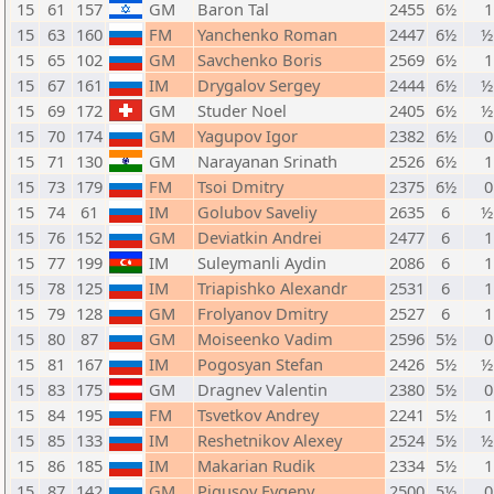
15
61
157
GM
Baron Tal
2455
6½
1
15
63
160
FM
Yanchenko Roman
2447
6½
½
15
65
102
GM
Savchenko Boris
2569
6½
1
15
67
161
IM
Drygalov Sergey
2444
6½
½
15
69
172
GM
Studer Noel
2405
6½
½
15
70
174
GM
Yagupov Igor
2382
6½
0
15
71
130
GM
Narayanan Srinath
2526
6½
1
15
73
179
FM
Tsoi Dmitry
2375
6½
0
15
74
61
IM
Golubov Saveliy
2635
6
½
15
76
152
GM
Deviatkin Andrei
2477
6
1
15
77
199
IM
Suleymanli Aydin
2086
6
1
15
78
125
IM
Triapishko Alexandr
2531
6
1
15
79
128
GM
Frolyanov Dmitry
2527
6
1
15
80
87
GM
Moiseenko Vadim
2596
5½
0
15
81
167
IM
Pogosyan Stefan
2426
5½
½
15
83
175
GM
Dragnev Valentin
2380
5½
0
15
84
195
FM
Tsvetkov Andrey
2241
5½
1
15
85
133
IM
Reshetnikov Alexey
2524
5½
½
15
86
185
IM
Makarian Rudik
2334
5½
1
15
87
142
GM
Pigusov Evgeny
2500
5½
0