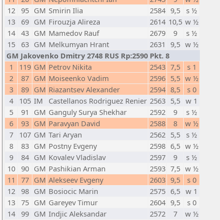
12
95
GM
Smirin Ilia
2584
9,5
s ½
13
69
GM
Firouzja Alireza
2614
10,5
w ½
14
43
GM
Mamedov Rauf
2679
9
s ½
15
63
GM
Melkumyan Hrant
2631
9,5
w ½
GM Jakovenko Dmitry 2748 RUS Rp:2590 Pkt. 8
1
119
GM
Petrov Nikita
2543
7,5
s 1
2
87
GM
Moiseenko Vadim
2596
5,5
w ½
3
89
GM
Riazantsev Alexander
2594
8,5
s 0
4
105
IM
Castellanos Rodriguez Renier
2563
5,5
w 1
5
91
GM
Ganguly Surya Shekhar
2592
9
s ½
6
93
GM
Paravyan David
2588
8
w ½
7
107
GM
Tari Aryan
2562
5,5
s ½
8
83
GM
Postny Evgeny
2598
6,5
w ½
9
84
GM
Kovalev Vladislav
2597
9
s ½
10
90
GM
Pashikian Arman
2593
7,5
w ½
11
77
GM
Alekseev Evgeny
2603
9,5
s 0
12
98
GM
Bosiocic Marin
2575
6,5
w 1
13
75
GM
Gareyev Timur
2604
9,5
s 0
14
99
GM
Indjic Aleksandar
2572
7
w ½