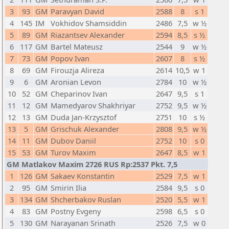
3
93
GM
Paravyan David
2588
8
s 1
4
145
IM
Vokhidov Shamsiddin
2486
7,5
w ½
5
89
GM
Riazantsev Alexander
2594
8,5
s ½
6
117
GM
Bartel Mateusz
2544
9
w ½
7
73
GM
Popov Ivan
2607
8
s ½
8
69
GM
Firouzja Alireza
2614
10,5
w 1
9
6
GM
Aronian Levon
2784
10
w ½
10
52
GM
Cheparinov Ivan
2647
9,5
s 1
11
12
GM
Mamedyarov Shakhriyar
2752
9,5
w ½
12
13
GM
Duda Jan-Krzysztof
2751
10
s ½
13
5
GM
Grischuk Alexander
2808
9,5
w ½
14
11
GM
Dubov Daniil
2752
10
s 0
15
53
GM
Turov Maxim
2647
8,5
w 1
GM Matlakov Maxim 2726 RUS Rp:2537 Pkt. 7,5
1
126
GM
Sakaev Konstantin
2529
7,5
w 1
2
95
GM
Smirin Ilia
2584
9,5
s 0
3
134
GM
Shcherbakov Ruslan
2520
5,5
w 1
4
83
GM
Postny Evgeny
2598
6,5
s 0
5
130
GM
Narayanan Srinath
2526
7,5
w 0