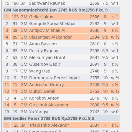
15
180
IM
Sadhwani Raunak
2358
7,5
w 1
GM Nepomniachtchi Ian 2745 RUS Rp:2756 Pkt. 9
1
123
GM
Geller Jakov
2536
8
s 1
2
91
GM
Ganguly Surya Shekhar
2592
9
w 1
3
58
GM
Antipov Mikhail Al.
2636
9
s ½
4
89
GM
Riazantsev Alexander
2594
8,5
w ½
5
71
GM
Amin Bassem
2610
8
s ½
6
83
GM
Postny Evgeny
2598
6,5
w 1
7
63
GM
Melkumyan Hrant
2631
9,5
w 1
8
38
GM
Guseinov Gadir
2691
9
s ½
9
17
GM
Wang Hao
2748
9
s ½
10
9
GM
Dominguez Perez Leinier
2755
10
w ½
11
15
GM
Andreikin Dmitry
2748
9,5
s ½
12
11
GM
Dubov Daniil
2752
10
w ½
13
4
GM
Korobov Anton
2818
10
s ½
14
5
GM
Grischuk Alexander
2808
9,5
w ½
15
19
GM
Yu Yangyi
2747
10
w 0
GM Svidler Peter 2738 RUS Rp:2739 Pkt. 9,5
1
125
IM
Triapishko Alexandr
2531
7
s ½
2
111
GM
Sethuraman S.P.
2560
7,5
w 1