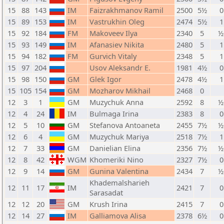
15
88
143
IM
Faizrakhmanov Ramil
2500
5½
0
15
89
153
IM
Vastrukhin Oleg
2474
5½
1
15
92
184
FM
Makoveev Ilya
2340
5
½
15
93
149
IM
Afanasiev Nikita
2480
5
1
15
94
182
FM
Gurvich Vitaly
2348
5
1
15
97
204
Usov Aleksandr E.
1981
4½
0
15
98
150
GM
Glek Igor
2478
4½
1
15
105
154
GM
Mozharov Mikhail
2468
0
12
3
1
GM
Muzychuk Anna
2592
8
½
12
4
24
IM
Bulmaga Irina
2383
8
0
12
5
10
GM
Stefanova Antoaneta
2455
7½
½
12
6
4
GM
Muzychuk Mariya
2518
7½
1
12
7
33
GM
Danielian Elina
2356
7½
½
12
8
42
WGM
Khomeriki Nino
2327
7½
0
12
9
14
GM
Gunina Valentina
2434
7
½
Khademalsharieh
12
11
17
IM
2421
7
0
Sarasadat
12
12
20
GM
Krush Irina
2415
7
0
12
14
27
IM
Galliamova Alisa
2378
6½
0