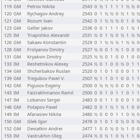
119
GM
Petrov Nikita
2543
0
½
1
1
1
1
½
½
0
120
GM
Rychagov Andrey
2543
0
1
½
½
0
½
1
½
½
121
GM
Rozum Ivan
2542
0
1
½
½
½
0
1
0
½
123
GM
Geller Jakov
2536
0
0
1
1
1
0
1
½
1
125
IM
Triapishko Alexandr
2531
½
0
1
½
0
½
1
½
½
126
GM
Sakaev Konstantin
2529
0
1
½
½
½
1
½
½
0
128
GM
Frolyanov Dmitry
2527
½
0
0
1
½
1
0
0
0
131
GM
Kryakvin Dmitry
2525
½
½
0
1
0
0
1
0
0
133
IM
Reshetnikov Alexey
2524
½
0
1
0
0
½
0
1
1
134
GM
Shcherbakov Ruslan
2520
0
1
0
1
0
0
0
1
1
139
GM
Tregubov Pavel V.
2507
½
1
1
0
1
0
0
1
1
142
GM
Pigusov Evgeny
2500
0
½
½
½
0
0
0
1
½
143
IM
Faizrakhmanov Ramil
2500
0
0
1
0
1
1
0
1
1
147
IM
Lobanov Sergei
2483
0
0
1
1
0
0
0
1
0
148
GM
Potapov Pavel
2482
0
0
1
½
1
½
1
0
0
149
IM
Afanasiev Nikita
2480
½
0
0
0
1
1
0
½
0
150
GM
Glek Igor
2478
0
1
0
1
0
½
0
0
½
152
GM
Deviatkin Andrei
2477
1
0
0
½
0
½
1
0
0
153
IM
Vastrukhin Oleg
2474
½
0
½
1
0
½
1
1
0