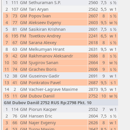
1
111
GM
Sethuraman S.P.
2560
7,5
s ½
2
107
GM
Tari Aryan
2562
5,5
w 1
3
73
GM
Popov Ivan
2607
8
s ½
4
77
GM
Alekseev Evgeny
2603
9,5
w ½
5
81
GM
Sasikiran Krishnan
2601
7,5
s ½
6
195
FM
Tsvetkov Andrey
2241
6,5
w 1
7
67
GM
Sarana Alexey
2618
8
s ½
8
63
GM
Melkumyan Hrant
2631
9,5
w 1
9
42
GM
Rakhmanov Aleksandr
2686
8
s ½
10
50
GM
Sjugirov Sanan
2664
9
w ½
11
74
GM
Grachev Boris
2606
9
s ½
12
38
GM
Guseinov Gadir
2691
9
w 1
13
41
GM
Ponkratov Pavel
2687
9,5
s 1
14
2
GM
Vachier-Lagrave Maxime
2873
9,5
w 1
15
11
GM
Dubov Daniil
2752
10
w ½
GM Dubov Daniil 2752 RUS Rp:2798 Pkt. 10
1
114
GM
Piorun Kacper
2552
7
w 1
2
76
GM
Hansen Eric
2604
7,5
s ½
3
66
GM
Najer Evgeniy
2626
8
w 1
4
53
GM
Turov Maxim
2647
8,5
s 1