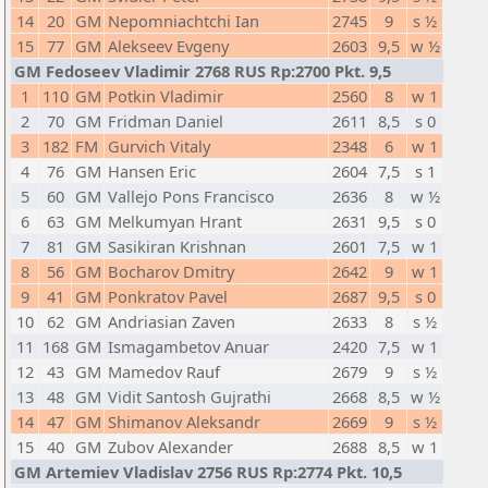
14
20
GM
Nepomniachtchi Ian
2745
9
s ½
15
77
GM
Alekseev Evgeny
2603
9,5
w ½
GM Fedoseev Vladimir 2768 RUS Rp:2700 Pkt. 9,5
1
110
GM
Potkin Vladimir
2560
8
w 1
2
70
GM
Fridman Daniel
2611
8,5
s 0
3
182
FM
Gurvich Vitaly
2348
6
w 1
4
76
GM
Hansen Eric
2604
7,5
s 1
5
60
GM
Vallejo Pons Francisco
2636
8
w ½
6
63
GM
Melkumyan Hrant
2631
9,5
s 0
7
81
GM
Sasikiran Krishnan
2601
7,5
w 1
8
56
GM
Bocharov Dmitry
2642
9
w 1
9
41
GM
Ponkratov Pavel
2687
9,5
s 0
10
62
GM
Andriasian Zaven
2633
8
s ½
11
168
GM
Ismagambetov Anuar
2420
7,5
w 1
12
43
GM
Mamedov Rauf
2679
9
s ½
13
48
GM
Vidit Santosh Gujrathi
2668
8,5
w ½
14
47
GM
Shimanov Aleksandr
2669
9
s ½
15
40
GM
Zubov Alexander
2688
8,5
w 1
GM Artemiev Vladislav 2756 RUS Rp:2774 Pkt. 10,5