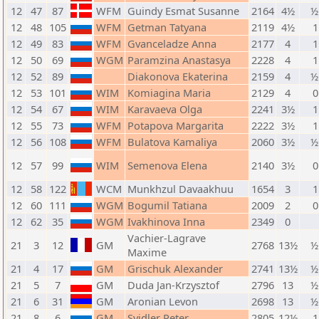
12
47
87
WFM
Guindy Esmat Susanne
2164
4½
½
12
48
105
WFM
Getman Tatyana
2119
4½
1
12
49
83
WFM
Gvanceladze Anna
2177
4
1
12
50
69
WGM
Paramzina Anastasya
2228
4
1
12
52
89
Diakonova Ekaterina
2159
4
½
12
53
101
WIM
Komiagina Maria
2129
4
0
12
54
67
WIM
Karavaeva Olga
2241
3½
1
12
55
73
WFM
Potapova Margarita
2222
3½
1
12
56
108
WFM
Bulatova Kamaliya
2060
3½
½
12
57
99
WIM
Semenova Elena
2140
3½
0
12
58
122
WCM
Munkhzul Davaakhuu
1654
3
1
12
60
111
WGM
Bogumil Tatiana
2009
2
0
12
62
35
WGM
Ivakhinova Inna
2349
0
Vachier-Lagrave
21
3
12
GM
2768
13½
½
Maxime
21
4
17
GM
Grischuk Alexander
2741
13½
½
21
5
7
GM
Duda Jan-Krzysztof
2796
13
½
21
6
31
GM
Aronian Levon
2698
13
½
21
8
6
GM
Svidler Peter
2805
12½
1