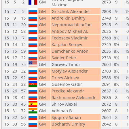
15
5
2
GM
2873
9
½
Maxime
15
7
5
GM
Grischuk Alexander
2808
9
½
15
9
15
GM
Andreikin Dmitry
2748
9
½
15
11
20
GM
Nepomniachtchi Ian
2745
9
0
15
12
58
GM
Antipov Mikhail Al.
2636
9
0
15
13
7
GM
Fedoseev Vladimir
2768
8½
1
15
14
14
GM
Karjakin Sergey
2749
8½
½
15
15
59
GM
Demchenko Anton
2636
8½
½
15
17
22
GM
Svidler Peter
2738
8½
1
15
19
75
GM
Gareyev Timur
2604
8½
1
15
20
32
GM
Motylev Alexander
2703
8½
1
15
22
92
GM
Dreev Aleksey
2588
8½
½
15
24
38
GM
Guseinov Gadir
2691
8½
½
15
26
57
GM
Predke Alexandr
2637
8
½
15
28
42
GM
Rakhmanov Aleksandr
2686
8
0
15
30
45
GM
Shirov Alexei
2672
8
1
15
31
72
GM
Adhiban B.
2607
8
1
15
32
50
GM
Sjugirov Sanan
2664
8
1
15
33
56
GM
Bocharov Dmitry
2642
8
1