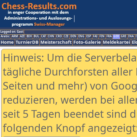
Logged on: Gast
Arabic
ARM
AZE
BIH
BUL
CAT
CHN
CRO
CZE
DEN
ENG
ESP
FAI
FIN
FRA
GER
GRE
INA
I
Home
TurnierDB
Meisterschaft
Foto-Galerie
Meldekartei
El
Hinweis: Um die Serverbel
tägliche Durchforsten aller 
Seiten und mehr) von Goog
reduzieren, werden bei alle
seit 5 Tagen beendet sind d
folgenden Knopf angezeigt