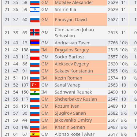
21
35
58
GM
Motylev Alexander
2629
11
1
21
36
59
GM
Smirin Ilia
2629
11
1
21
37
60
GM
Paravyan David
2627
11
1
Christiansen Johan-
21
38
69
GM
2613
11
0
Sebastian
21
40
13
GM
Andriasian Zaven
2766
10½
0
21
42
138
IM
Drygalov Sergey
2515
10½
½
21
43
112
GM
Socko Bartosz
2557
10½
1
21
44
66
GM
Alekseev Evgeny
2620
10½
½
21
47
91
GM
Sakaev Konstantin
2585
10½
½
21
51
101
IM
Kezin Roman
2574
10
½
21
52
107
GM
Sanal Vahap
2563
10
0
21
54
150
IM
Sadhwani Raunak
2490
10
0
21
55
117
GM
Shcherbakov Ruslan
2547
10
½
21
56
151
GM
Rozum Ivan
2489
10
1
21
57
36
GM
Sjugirov Sanan
2682
9½
0
21
59
44
GM
Jakovenko Dmitry
2667
9½
1
21
60
148
IM
Khanin Semen
2497
9½
0
21
61
67
GM
Alonso Rosell Alvar
2617
9½
1