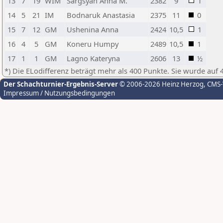
13
7
19
WIM
Sargsyan Anna M.
2382
9
1
14
5
21
IM
Bodnaruk Anastasia
2375
11
0
15
7
12
GM
Ushenina Anna
2424
10,5
1
16
4
5
GM
Koneru Humpy
2489
10,5
1
17
1
1
GM
Lagno Kateryna
2606
13
½
*) Die ELodifferenz beträgt mehr als 400 Punkte. Sie wurde auf 
Der Schachturnier-Ergebnis-Server
© 2006-2026 Heinz Herzog
, CMS
Impressum / Nutzungsbedingungen