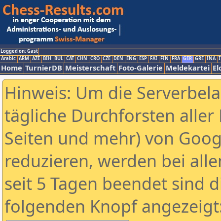
Logged on: Gast
Arabic
ARM
AZE
BIH
BUL
CAT
CHN
CRO
CZE
DEN
ENG
ESP
FAI
FIN
FRA
GER
GRE
INA
I
Home
TurnierDB
Meisterschaft
Foto-Galerie
Meldekartei
El
Hinweis: Um die Serverbel
tägliche Durchforsten aller 
Seiten und mehr) von Goog
reduzieren, werden bei alle
seit 5 Tagen beendet sind d
folgenden Knopf angezeigt