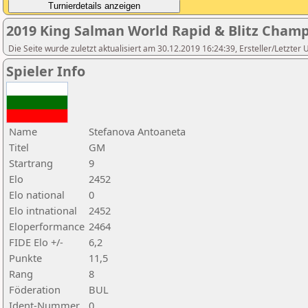
2019 King Salman World Rapid & Blitz Cham
Die Seite wurde zuletzt aktualisiert am 30.12.2019 16:24:39, Ersteller/Letzter
Spieler Info
Name
Stefanova Antoaneta
Titel
GM
Startrang
9
Elo
2452
Elo national
0
Elo intnational
2452
Eloperformance
2464
FIDE Elo +/-
6,2
Punkte
11,5
Rang
8
Föderation
BUL
Ident-Nummer
0