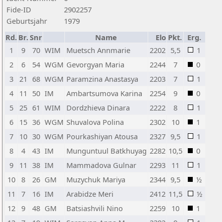
Fide-ID
2902257
Geburtsjahr
1979
Rd.
Br.
Snr
Name
Elo
Pkt.
Erg.
1
9
70
WIM
Muetsch Annmarie
2202
5,5
1
2
6
54
WGM
Gevorgyan Maria
2244
7
0
3
21
68
WGM
Paramzina Anastasya
2203
7
1
4
11
50
IM
Ambartsumova Karina
2254
9
0
5
25
61
WIM
Dordzhieva Dinara
2222
8
1
6
15
36
WGM
Shuvalova Polina
2302
10
1
7
10
30
WGM
Pourkashiyan Atousa
2327
9,5
1
8
4
43
IM
Munguntuul Batkhuyag
2282
10,5
0
9
11
38
IM
Mammadova Gulnar
2293
11
1
10
8
26
GM
Muzychuk Mariya
2344
9,5
½
11
7
16
IM
Arabidze Meri
2412
11,5
½
12
9
48
GM
Batsiashvili Nino
2259
10
1