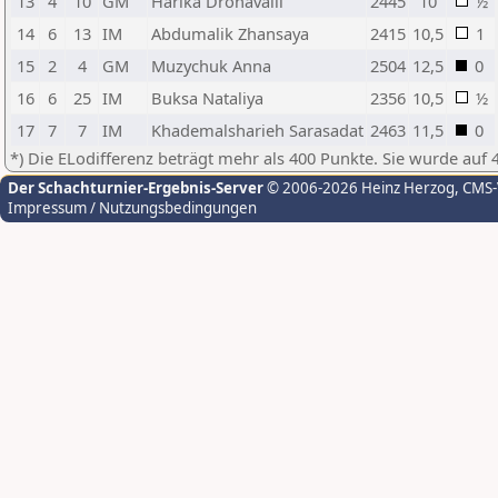
13
4
10
GM
Harika Dronavalli
2445
10
½
14
6
13
IM
Abdumalik Zhansaya
2415
10,5
1
15
2
4
GM
Muzychuk Anna
2504
12,5
0
16
6
25
IM
Buksa Nataliya
2356
10,5
½
17
7
7
IM
Khademalsharieh Sarasadat
2463
11,5
0
*) Die ELodifferenz beträgt mehr als 400 Punkte. Sie wurde auf 
Der Schachturnier-Ergebnis-Server
© 2006-2026 Heinz Herzog
, CMS
Impressum / Nutzungsbedingungen