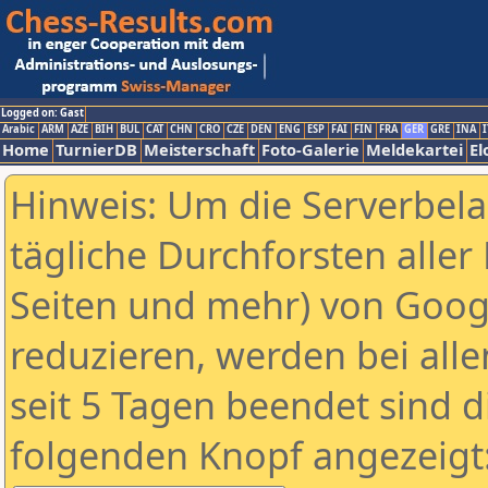
Logged on: Gast
Arabic
ARM
AZE
BIH
BUL
CAT
CHN
CRO
CZE
DEN
ENG
ESP
FAI
FIN
FRA
GER
GRE
INA
I
Home
TurnierDB
Meisterschaft
Foto-Galerie
Meldekartei
El
Hinweis: Um die Serverbel
tägliche Durchforsten aller 
Seiten und mehr) von Goog
reduzieren, werden bei alle
seit 5 Tagen beendet sind d
folgenden Knopf angezeigt