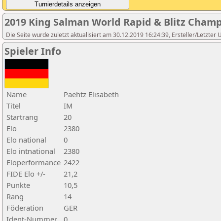
2019 King Salman World Rapid & Blitz Cham
Die Seite wurde zuletzt aktualisiert am 30.12.2019 16:24:39, Ersteller/Letzter
Spieler Info
Name
Paehtz Elisabeth
Titel
IM
Startrang
20
Elo
2380
Elo national
0
Elo intnational
2380
Eloperformance
2422
FIDE Elo +/-
21,2
Punkte
10,5
Rang
14
Föderation
GER
Ident-Nummer
0