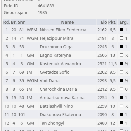
Fide-ID
4641833
Geburtsjahr
1985
Rd.
Br.
Snr
Name
Elo
Pkt.
Erg.
1
20
81
WFM
Nilssen Ellen Fredericia
2162
6,5
1
2
14
71
WGM
Hejazipour Mitra
2191
8
1
3
8
53
Druzhinina Olga
2245
6
1
4
1
1
GM
Lagno Kateryna
2606
13
½
5
4
3
GM
Kosteniuk Alexandra
2521
11,5
½
6
7
69
IM
Gvetadze Sofio
2202
9,5
½
7
6
39
WGM
Voit Daria
2293
9,5
½
8
8
65
IM
Charochkina Daria
2212
9,5
0
9
15
50
IM
Ambartsumova Karina
2254
9
1
10
10
48
GM
Batsiashvili Nino
2259
10
½
11
10
101
Diakonova Ekaterina
2090
8
1
12
4
6
GM
Tan Zhongyi
2480
12
1