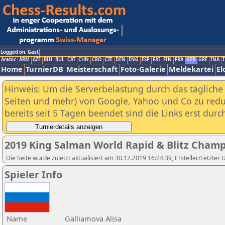
Logged on: Gast
Arabic
ARM
AZE
BIH
BUL
CAT
CHN
CRO
CZE
DEN
ENG
ESP
FAI
FIN
FRA
GER
GRE
INA
I
Home
TurnierDB
Meisterschaft
Foto-Galerie
Meldekartei
El
Hinweis: Um die Serverbelastung durch das tägliche D
Seiten und mehr) von Google, Yahoo und Co zu reduz
bereits seit 5 Tagen beendet sind die Links erst dur
2019 King Salman World Rapid & Blitz Cham
Die Seite wurde zuletzt aktualisiert am 30.12.2019 16:24:39, Ersteller/Letzter
Spieler Info
Name
Galliamova Alisa