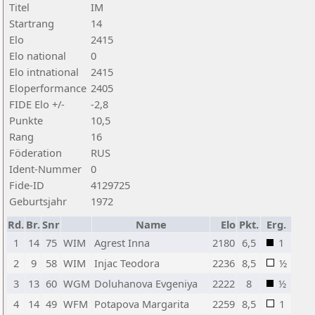
Titel
IM
Startrang
14
Elo
2415
Elo national
0
Elo intnational
2415
Eloperformance
2405
FIDE Elo +/-
-2,8
Punkte
10,5
Rang
16
Föderation
RUS
Ident-Nummer
0
Fide-ID
4129725
Geburtsjahr
1972
Rd.
Br.
Snr
Name
Elo
Pkt.
Erg.
1
14
75
WIM
Agrest Inna
2180
6,5
1
2
9
58
WIM
Injac Teodora
2236
8,5
½
3
13
60
WGM
Doluhanova Evgeniya
2222
8
½
4
14
49
WFM
Potapova Margarita
2259
8,5
1