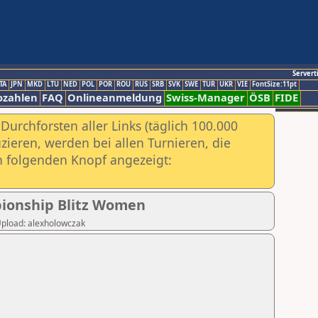
Servert
TA
JPN
MKD
LTU
NED
POL
POR
ROU
RUS
SRB
SVK
SWE
TUR
UKR
VIE
FontSize:11pt
ozahlen
FAQ
Onlineanmeldung
Swiss-Manager
ÖSB
FIDE
urchforsten aller Links (täglich 100.000
ieren, werden bei allen Turnieren, die
ch folgenden Knopf angezeigt:
pionship Blitz Women
 Upload: alexholowczak