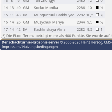
13
8
6
GM
Tan Zhongyi
2480
12
0
14
13
40
GM
Socko Monika
2286
10
½
15
11
43
IM
Munguntuul Batkhuyag
2282
10,5
½
16
14
26
GM
Muzychuk Mariya
2344
9,5
½
17
14
42
IM
Kashlinskaya Alina
2282
9,5
1
*) Die ELodifferenz beträgt mehr als 400 Punkte. Sie wurde auf 
Der Schachturnier-Ergebnis-Server
© 2006-2026 Heinz Herzog
, CMS
Impressum / Nutzungsbedingungen