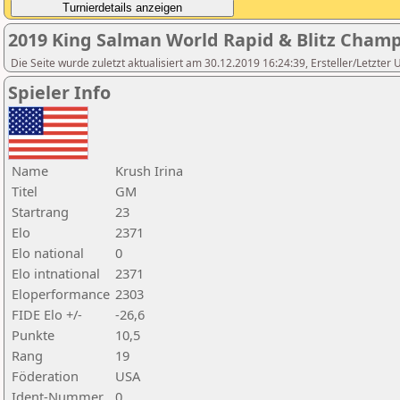
2019 King Salman World Rapid & Blitz Cham
Die Seite wurde zuletzt aktualisiert am 30.12.2019 16:24:39, Ersteller/Letzter
Spieler Info
Name
Krush Irina
Titel
GM
Startrang
23
Elo
2371
Elo national
0
Elo intnational
2371
Eloperformance
2303
FIDE Elo +/-
-26,6
Punkte
10,5
Rang
19
Föderation
USA
Ident-Nummer
0