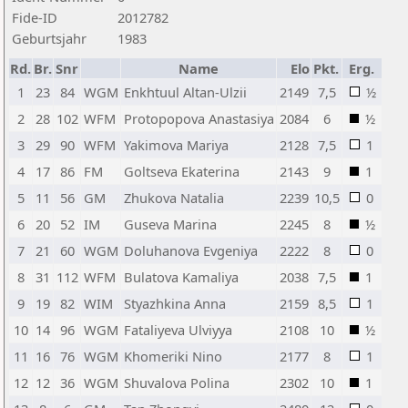
Fide-ID
2012782
Geburtsjahr
1983
Rd.
Br.
Snr
Name
Elo
Pkt.
Erg.
1
23
84
WGM
Enkhtuul Altan-Ulzii
2149
7,5
½
2
28
102
WFM
Protopopova Anastasiya
2084
6
½
3
29
90
WFM
Yakimova Mariya
2128
7,5
1
4
17
86
FM
Goltseva Ekaterina
2143
9
1
5
11
56
GM
Zhukova Natalia
2239
10,5
0
6
20
52
IM
Guseva Marina
2245
8
½
7
21
60
WGM
Doluhanova Evgeniya
2222
8
0
8
31
112
WFM
Bulatova Kamaliya
2038
7,5
1
9
19
82
WIM
Styazhkina Anna
2159
8,5
1
10
14
96
WGM
Fataliyeva Ulviyya
2108
10
½
11
16
76
WGM
Khomeriki Nino
2177
8
1
12
12
36
WGM
Shuvalova Polina
2302
10
1