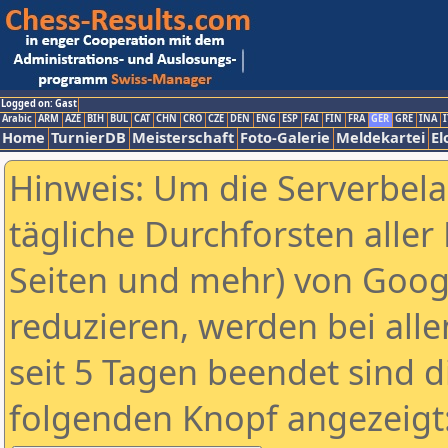
Logged on: Gast
Arabic
ARM
AZE
BIH
BUL
CAT
CHN
CRO
CZE
DEN
ENG
ESP
FAI
FIN
FRA
GER
GRE
INA
I
Home
TurnierDB
Meisterschaft
Foto-Galerie
Meldekartei
El
Hinweis: Um die Serverbel
tägliche Durchforsten aller 
Seiten und mehr) von Goog
reduzieren, werden bei alle
seit 5 Tagen beendet sind d
folgenden Knopf angezeigt