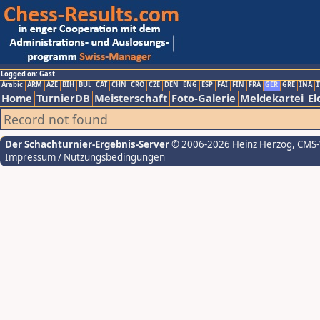
Logged on: Gast
Arabic
ARM
AZE
BIH
BUL
CAT
CHN
CRO
CZE
DEN
ENG
ESP
FAI
FIN
FRA
GER
GRE
INA
I
Home
TurnierDB
Meisterschaft
Foto-Galerie
Meldekartei
El
Record not found
Der Schachturnier-Ergebnis-Server
© 2006-2026 Heinz Herzog
, CMS
Impressum / Nutzungsbedingungen