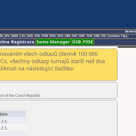
Servert
TA
JPN
MKD
LTU
NED
POL
POR
ROU
RUS
SRB
SVK
SWE
TUR
UKR
VIE
FontSize:11pt
line Registrace
Swiss-Manager
ÖSB
FIDE
kenováním všech odkazů (denně 100 000
Co, všechny odkazy turnajů starší než dva
iknutí na následující tlačítko:
on of the Czech Republic
ísto
z.s.
Z.S.