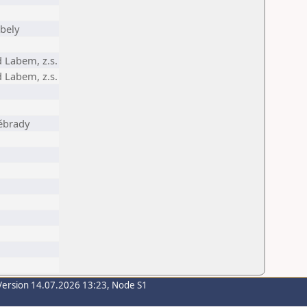
bely
 Labem, z.s.
 Labem, z.s.
ěbrady
Version 14.07.2026 13:23, Node S1