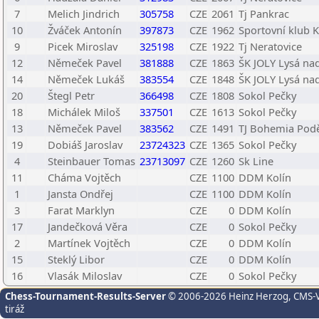
7
Melich Jindrich
305758
CZE
2061
Tj Pankrac
10
Žváček Antonín
397873
CZE
1962
Sportovní klub K
9
Picek Miroslav
325198
CZE
1922
Tj Neratovice
12
Němeček Pavel
381888
CZE
1863
ŠK JOLY Lysá nad
14
Němeček Lukáš
383554
CZE
1848
ŠK JOLY Lysá nad
20
Štegl Petr
366498
CZE
1808
Sokol Pečky
18
Michálek Miloš
337501
CZE
1613
Sokol Pečky
13
Němeček Pavel
383562
CZE
1491
TJ Bohemia Pod
19
Dobiáš Jaroslav
23724323
CZE
1365
Sokol Pečky
4
Steinbauer Tomas
23713097
CZE
1260
Sk Line
11
Cháma Vojtěch
CZE
1100
DDM Kolín
1
Jansta Ondřej
CZE
1100
DDM Kolín
3
Farat Marklyn
CZE
0
DDM Kolín
17
Jandečková Věra
CZE
0
Sokol Pečky
2
Martínek Vojtěch
CZE
0
DDM Kolín
15
Steklý Libor
CZE
0
DDM Kolín
16
Vlasák Miloslav
CZE
0
Sokol Pečky
Chess-Tournament-Results-Server
© 2006-2026 Heinz Herzog
, CMS-
tiráž