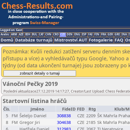
Logged on: Gast
Arabic
ARM
AZE
BIH
BUL
CAT
CHN
CRO
CZE
DEN
ENG
ESP
FAI
FIN
FRA
GER
GRE
INA
I
Domů
Databáze turnajů
Mistrovství AUT
Fotogalerie
FAQ
On
Poznámka: Kvůli redukci zatížení serveru denním s
přístupu a více) a vyhledávačů typu Google, Yahoo a 
týdny (od data ukončení turnaje) jsou zobrazeny po kl
Vánoční Pečky 2019
Poslední aktualizace27.12.2019 14:17:27, Creator/Last Upload: Chess Federati
Startovní listina hráčů
Čís.
Jméno
FideID
FED
Rtg
Klub/M
5
FM
Šeleljo Daniel
308838
CZE
2209
ŠK Mahrla Praha 
8
FM
Gregor Jiri
304638
CZE
2185
Sk Mahrla Praha 
6
Hadžala Daniel
312983
CZE
2067
TJ Neratovice