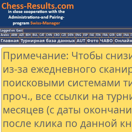
Logged on: Gast
Arabic
ARM
AZE
BIH
BUL
CAT
CHN
CRO
CZE
DEN
ENG
ESP
FAI
FIN
FRA
GER
GRE
INA
I
Главная
Турнирная база данных
AUT
Фото
ЧАВО
Онлайн
Примечание: Чтобы снизи
из-за ежедневного скани
поисковыми системами ти
проч., все ссылки на тур
месяцев (с даты окончан
после клика по данной кн