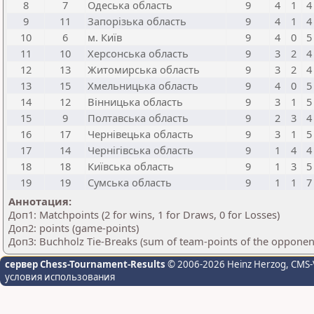
8
7
Одеська область
9
4
1
4
9
11
Запорізька область
9
4
1
4
10
6
м. Київ
9
4
0
5
11
10
Херсонська область
9
3
2
4
12
13
Житомирська область
9
3
2
4
13
15
Хмельницька область
9
4
0
5
14
12
Вінницька область
9
3
1
5
15
9
Полтавська область
9
2
3
4
16
17
Чернівецька область
9
3
1
5
17
14
Чернігівська область
9
1
4
4
18
18
Київська область
9
1
3
5
19
19
Сумська область
9
1
1
7
Аннотация:
Доп1: Matchpoints (2 for wins, 1 for Draws, 0 for Losses)
Доп2: points (game-points)
Доп3: Buchholz Tie-Breaks (sum of team-points of the opponen
сервер Chess-Tournament-Results
© 2006-2026 Heinz Herzog
, CMS-
условия использования