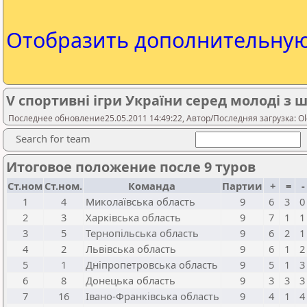
Отобразить дополнительну
V спортивні ігри України серед молоді з ш
Последнее обновление25.05.2011 14:49:22, Автор/Последняя загрузка: Ol
Search for team
Итоговое положение после 9 туров
Ст.ном
Ст.ном.
Команда
Партии
+
=
1
4
Миколаївська область
9
6
3
0
2
3
Харківська область
9
7
1
1
3
5
Тернопільська область
9
6
2
1
4
2
Львівська область
9
6
1
2
5
1
Дніпропетровська область
9
5
1
3
6
8
Донецька область
9
3
3
3
7
16
Івано-Франківська область
9
4
1
4