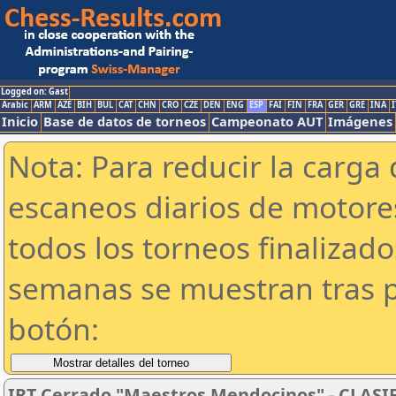
Logged on: Gast
Arabic
ARM
AZE
BIH
BUL
CAT
CHN
CRO
CZE
DEN
ENG
ESP
FAI
FIN
FRA
GER
GRE
INA
I
Inicio
Base de datos de torneos
Campeonato AUT
Imágenes
Nota: Para reducir la carga 
escaneos diarios de motor
todos los torneos finalizad
semanas se muestran tras p
botón:
IRT Cerrado "Maestros Mendocinos" - CLAS