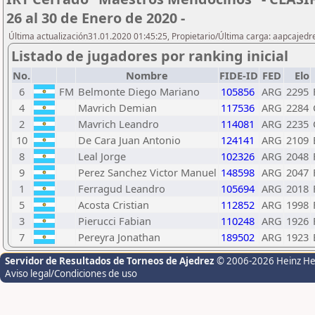
26 al 30 de Enero de 2020 -
Última actualización31.01.2020 01:45:25, Propietario/Última carga: aapcajedr
Listado de jugadores por ranking inicial
No.
Nombre
FIDE-ID
FED
Elo
6
FM
Belmonte Diego Mariano
105856
ARG
2295
4
Mavrich Demian
117536
ARG
2284
2
Mavrich Leandro
114081
ARG
2235
10
De Cara Juan Antonio
124141
ARG
2109
8
Leal Jorge
102326
ARG
2048
9
Perez Sanchez Victor Manuel
148598
ARG
2047
1
Ferragud Leandro
105694
ARG
2018
5
Acosta Cristian
112852
ARG
1998
3
Pierucci Fabian
110248
ARG
1926
7
Pereyra Jonathan
189502
ARG
1923
Servidor de Resultados de Torneos de Ajedrez
© 2006-2026 Heinz H
Aviso legal/Condiciones de uso